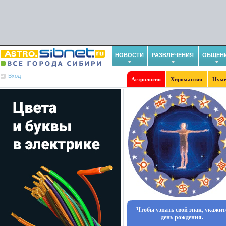
НОВОСТИ
РАЗВЛЕЧЕНИЯ
ОБЩЕН
Вход
Астрология
Хиромантия
Нуме
Чтобы узнать свой знак, укажит
день рождения.