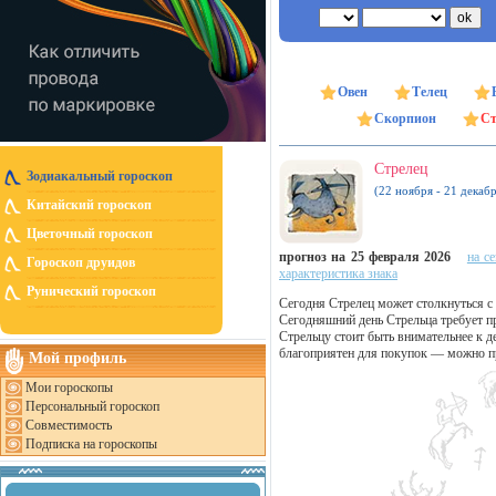
Овен
Телец
Скорпион
Ст
Стрелец
Зодиакальный гороскоп
(22 ноября - 21 декабр
Китайский гороскоп
Цветочный гороскоп
прогноз на 25 февраля 2026
на с
Гороскоп друидов
характеристика знака
Рунический гороскоп
Сегодня Стрелец может столкнуться с
Сегодняшний день Стрельца требует п
Стрельцу стоит быть внимательнее к д
благоприятен для покупок — можно п
Мой профиль
Мои гороскопы
Персональный гороскоп
Совместимость
Подписка на гороскопы