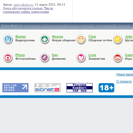
Автор:
astro.sibnet.ru
, 11 марта 2021, 00:11
Здесь обсуждается статья: Числа
открывают тайны мироздания
Astro.sibnet.ru
:
астрология
,
астрологический прогноз
,
гороскоп
,
персональный гороскоп
,
Видео
Форум
Chat
Joke
Видеоролики
Форум общения
Общение on-line
Шутк
Photo
Day
Love
Gam
Фотоальбомы
Дневники
Знакомства
Игры
Наши вака
О проекте