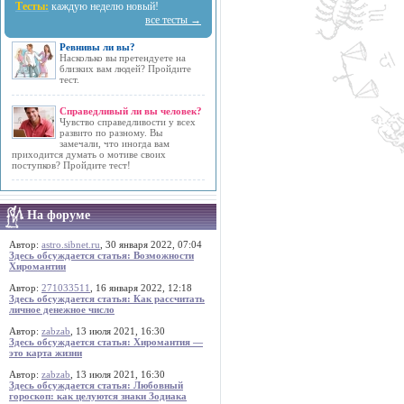
Тесты:
каждую неделю новый!
все тесты →
Ревнивы ли вы?
Насколько вы претендуете на
близких вам людей? Пройдите
тест.
Справедливый ли вы человек?
Чувство справедливости у всех
развито по разному. Вы
замечали, что иногда вам
приходится думать о мотиве своих
поступков? Пройдите тест!
На форуме
Автор:
astro.sibnet.ru
, 30 января 2022, 07:04
Здесь обсуждается статья: Возможности
Хиромантии
Автор:
271033511
, 16 января 2022, 12:18
Здесь обсуждается статья: Как рассчитать
личное денежное число
Автор:
zabzab
, 13 июля 2021, 16:30
Здесь обсуждается статья: Хиромантия —
это карта жизни
Автор:
zabzab
, 13 июля 2021, 16:30
Здесь обсуждается статья: Любовный
гороскоп: как целуются знаки Зодиака