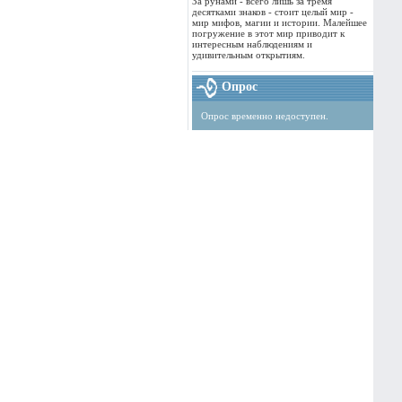
За рунами - всего лишь за тремя
десятками знаков - стоит целый мир -
мир мифов, магии и истории. Малейшее
погружение в этот мир приводит к
интересным наблюдениям и
удивительным открытиям.
Опрос
Опрос временно недоступен.