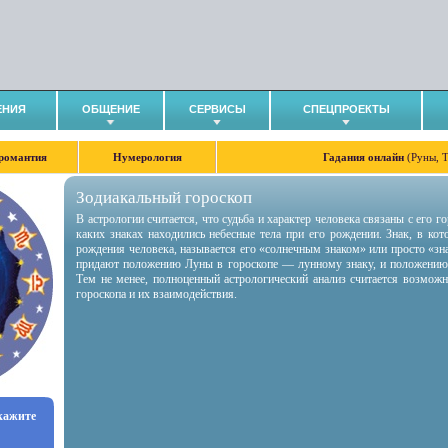
ЕНИЯ
ОБЩЕНИЕ
СЕРВИСЫ
СПЕЦПРОЕКТЫ
романтия
Нумерология
Гадания онлайн
(Руны, 
Зодиакальный гороскоп
В астрологии считается, что судьба и характер человека связаны с его 
каких знаках находились небесные тела при его рождении. Знак, в ко
рождения человека, называется его «солнечным знаком» или просто «зн
придают положению Луны в гороскопе — лунному знаку, и положению
Тем не менее, полноценный астрологический анализ считается возмож
гороскопа и их взаимодействия.
укажите