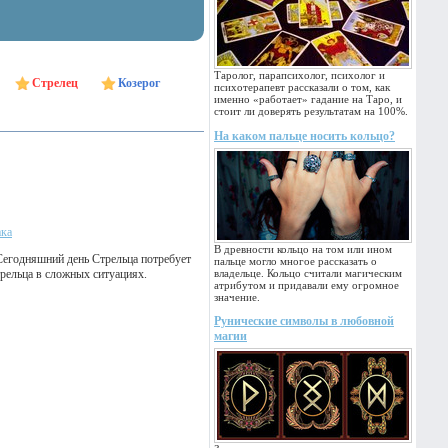
Таролог, парапсихолог, психолог и
Стрелец
Козерог
психотерапевт рассказали о том, как
именно «работает» гадание на Таро, и
стоит ли доверять результатам на 100%.
На каком пальце носить кольцо?
ака
В древности кольцо на том или ином
Сегодняшний день Стрельца потребует
пальце могло многое рассказать о
рельца в сложных ситуациях.
владельце. Кольцо считали магическим
атрибутом и придавали ему огромное
значение.
Рунические символы в любовной
магии