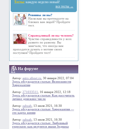
Тесты:
каждую неделю новый!
все тесты →
Ревнивы ли вы?
Насколько вы претендуете на
близких вам людей? Пройдите
тест.
Справедливый ли вы человек?
Чувство справедливости у всех
развито по разному. Вы
замечали, что иногда вам
приходится думать о мотиве своих
поступков? Пройдите тест!
На форуме
Автор:
astro.sibnet.ru
, 30 января 2022, 07:04
Здесь обсуждается статья: Возможности
Хиромантии
Автор:
271033511
, 16 января 2022, 12:18
Здесь обсуждается статья: Как рассчитать
личное денежное число
Автор:
zabzab
, 13 июля 2021, 16:30
Здесь обсуждается статья: Хиромантия —
это карта жизни
Автор:
zabzab
, 13 июля 2021, 16:30
Здесь обсуждается статья: Любовный
гороскоп: как целуются знаки Зодиака