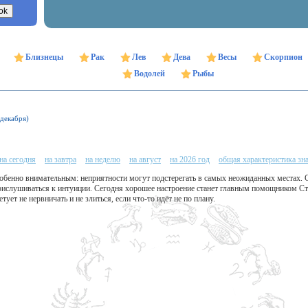
Близнецы
Рак
Лев
Дева
Весы
Скорпион
Водолей
Рыбы
 декабря)
на сегодня
на завтра
на неделю
на август
на 2026 год
общая характеристика зн
собенно внимательным: неприятности могут подстерегать в самых неожиданных местах. 
прислушиваться к интуиции. Сегодня хорошее настроение станет главным помощником Ст
ует не нервничать и не злиться, если что-то идёт не по плану.