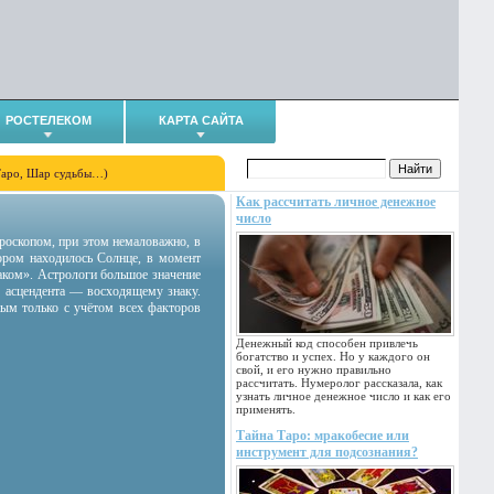
РОСТЕЛЕКОМ
КАРТА САЙТА
Таро, Шар судьбы…)
Как рассчитать личное денежное
число
гороскопом, при этом немаловажно, в
тором находилось Солнце, в момент
аком». Астрологи большое значение
 асцендента — восходящему знаку.
ным только с учётом всех факторов
Денежный код способен привлечь
богатство и успех. Но у каждого он
свой, и его нужно правильно
рассчитать. Нумеролог рассказала, как
узнать личное денежное число и как его
применять.
Тайна Таро: мракобесие или
инструмент для подсознания?