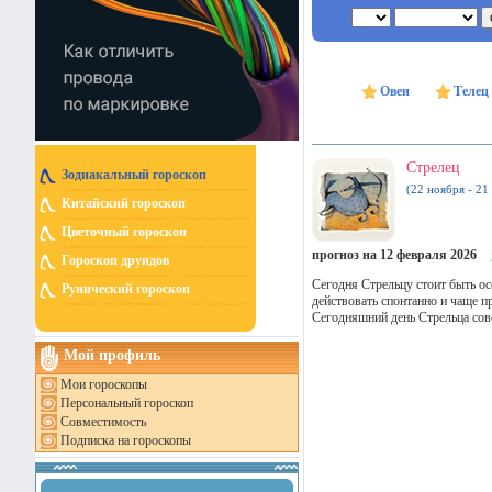
Овен
Телец
Стрелец
Зодиакальный гороскоп
(22 ноября - 21
Китайский гороскоп
Цветочный гороскоп
прогноз на 12 февраля 2026
Гороскоп друидов
Сегодня Стрельцу стоит быть о
Рунический гороскоп
действовать спонтанно и чаще 
Сегодняшний день Стрельца совет
Мой профиль
Мои гороскопы
Персональный гороскоп
Совместимость
Подписка на гороскопы