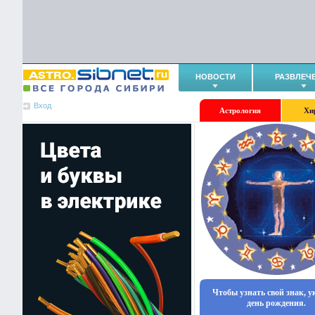
НОВОСТИ
РАЗВЛЕЧ
Вход
Астрология
Хи
Чтобы узнать свой знак, 
день рождения.