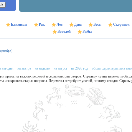
Близнецы
Рак
Лев
Дева
Весы
Скорпион
Водолей
Рыбы
 декабря)
а сегодня
на завтра
на неделю
на август
на 2026 год
общая характеристика зна
ля принятия важных решений и серьезных разговоров. Стрельцу лучше перенести обсуж
ла и закрывать старые вопросы. Перемены потребуют усилий, поэтому сегодня Стрельцу 