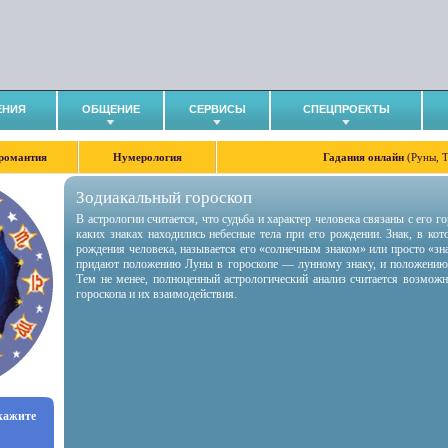
ЕНИЯ
ОБЩЕНИЕ
СЕРВИСЫ
СПЕЦПРОЕКТЫ
романтия
Нумерология
Гадания онлайн
(Руны, 
Зодиакальный гороскоп
В астрологии считается, что судьба и характер человека связаны с его 
каких знаках находились небесные тела при его рождении. Знак, в ко
рождения человека, называется его «солнечным знаком» или просто «зн
придают положению Луны в гороскопе — лунному знаку, и положению
Тем не менее, полноценный астрологический анализ считается возмож
гороскопа и их взаимодействия.
укажите