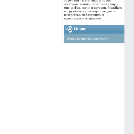
За рунами - всего лишь за тремя
десятками знаков - стоит целый мир -
мир мифов, магии и истории. Малейшее
погружение в этот мир приводит к
интересным наблюдениям и
удивительным открытиям.
Опрос
Опрос временно недоступен.