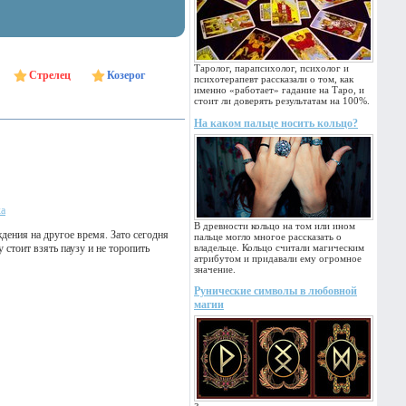
Таролог, парапсихолог, психолог и
Стрелец
Козерог
психотерапевт рассказали о том, как
именно «работает» гадание на Таро, и
стоит ли доверять результатам на 100%.
На каком пальце носить кольцо?
ка
В древности кольцо на том или ином
дения на другое время. Зато сегодня
пальце могло многое рассказать о
стоит взять паузу и не торопить
владельце. Кольцо считали магическим
атрибутом и придавали ему огромное
значение.
Рунические символы в любовной
магии