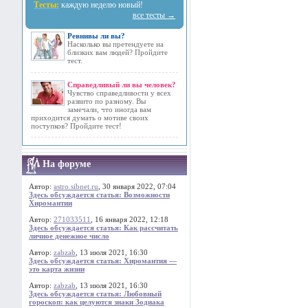
Тесты:
каждую неделю новый!
все тесты →
Ревнивы ли вы?
Насколько вы претендуете на
близких вам людей? Пройдите
тест.
Справедливый ли вы человек?
Чувство справедливости у всех
развито по разному. Вы
замечали, что иногда вам
приходится думать о мотиве своих
поступков? Пройдите тест!
На форуме
Автор:
astro.sibnet.ru
, 30 января 2022, 07:04
Здесь обсуждается статья: Возможности
Хиромантии
Автор:
271033511
, 16 января 2022, 12:18
Здесь обсуждается статья: Как рассчитать
личное денежное число
Автор:
zabzab
, 13 июля 2021, 16:30
Здесь обсуждается статья: Хиромантия —
это карта жизни
Автор:
zabzab
, 13 июля 2021, 16:30
Здесь обсуждается статья: Любовный
гороскоп: как целуются знаки Зодиака