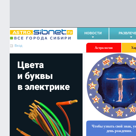
НОВОСТИ
РАЗВЛЕЧ
Вход
Астрология
Хи
Чтобы узнать свой знак, 
день рождения.