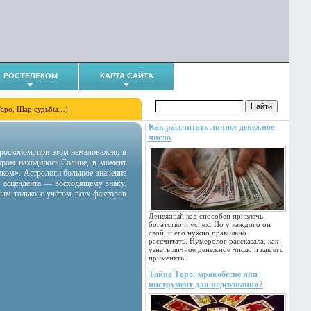
РОСТЕЛЕКОМ
КАРТА САЙТА
Таро, Шар судьбы…)
Как рассчитать личное денежное
число
гороскопом, при этом немаловажно, в
тором находилось Солнце, в момент
аком». Астрологи большое значение
 асцендента — восходящему знаку.
ным только с учётом всех факторов
Денежный код способен привлечь
богатство и успех. Но у каждого он
свой, и его нужно правильно
рассчитать. Нумеролог рассказала, как
узнать личное денежное число и как его
применять.
Тайна Таро: мракобесие или
инструмент для подсознания?