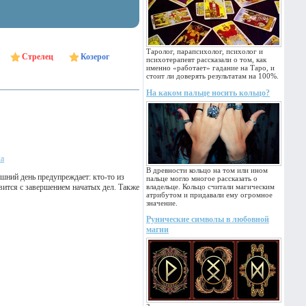
Таролог, парапсихолог, психолог и
Стрелец
Козерог
психотерапевт рассказали о том, как
именно «работает» гадание на Таро, и
стоит ли доверять результатам на 100%.
На каком пальце носить кольцо?
ка
В древности кольцо на том или ином
шний день предупреждает: кто-то из
пальце могло многое рассказать о
вится с завершением начатых дел. Также
владельце. Кольцо считали магическим
атрибутом и придавали ему огромное
значение.
Рунические символы в любовной
магии