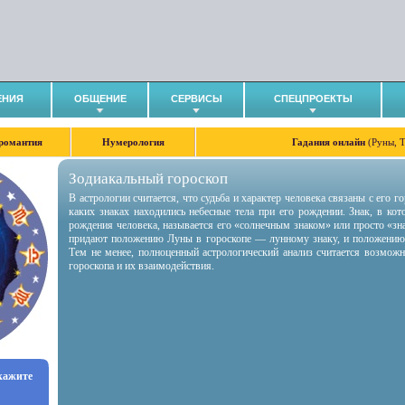
ЕНИЯ
ОБЩЕНИЕ
СЕРВИСЫ
СПЕЦПРОЕКТЫ
романтия
Нумерология
Гадания онлайн
(Руны, 
Зодиакальный гороскоп
В астрологии считается, что судьба и характер человека связаны с его 
каких знаках находились небесные тела при его рождении. Знак, в ко
рождения человека, называется его «солнечным знаком» или просто «зн
придают положению Луны в гороскопе — лунному знаку, и положению
Тем не менее, полноценный астрологический анализ считается возмож
гороскопа и их взаимодействия.
укажите