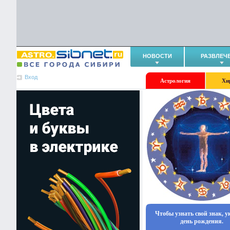
НОВОСТИ
РАЗВЛЕЧ
Вход
Астрология
Хи
Чтобы узнать свой знак, 
день рождения.