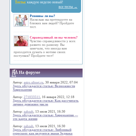
Тесты:
каждую неделю новый!
все тесты →
Ревнивы ли вы?
Насколько вы претендуете на
близких вам людей? Пройдите
тест.
Справедливый ли вы человек?
Чувство справедливости у всех
развито по разному. Вы
замечали, что иногда вам
приходится думать о мотиве своих
поступков? Пройдите тест!
На форуме
Автор:
astro.sibnet.ru
, 30 января 2022, 07:04
Здесь обсуждается статья: Возможности
Хиромантии
Автор:
271033511
, 16 января 2022, 12:18
Здесь обсуждается статья: Как рассчитать
личное денежное число
Автор:
zabzab
, 13 июля 2021, 16:30
Здесь обсуждается статья: Хиромантия —
это карта жизни
Автор:
zabzab
, 13 июля 2021, 16:30
Здесь обсуждается статья: Любовный
гороскоп: как целуются знаки Зодиака