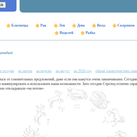
Близнецы
Рак
Лев
Дева
Весы
Скорпион
Водолей
Рыбы
 декабря)
а сегодня
на завтра
на неделю
на август
на 2026 год
общая характеристика зна
ться от сомнительных предложений, даже если они кажутся очень заманчивыми. Сегодня
 манипулировать и использовать ваши возможности. Зато сегодня Стрелец отлично спра
авно откладывали «на потом».