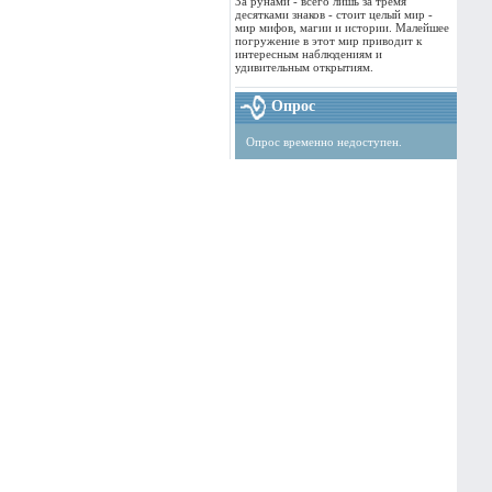
За рунами - всего лишь за тремя
десятками знаков - стоит целый мир -
мир мифов, магии и истории. Малейшее
погружение в этот мир приводит к
интересным наблюдениям и
удивительным открытиям.
Опрос
Опрос временно недоступен.