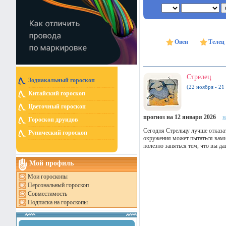
Овен
Телец
Стрелец
Зодиакальный гороскоп
(22 ноября - 21
Китайский гороскоп
Цветочный гороскоп
прогноз на 12 января 2026
н
Гороскоп друидов
Сегодня Стрельцу лучше отказа
Рунический гороскоп
окружения может пытаться вами
полезно заняться тем, что вы д
Мой профиль
Мои гороскопы
Персональный гороскоп
Совместимость
Подписка на гороскопы