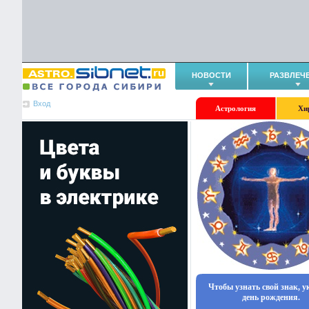
НОВОСТИ
РАЗВЛЕЧ
Вход
Астрология
Хи
Чтобы узнать свой знак, 
день рождения.