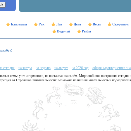
Близнецы
Рак
Лев
Дева
Весы
Скорпион
Водолей
Рыбы
 декабря)
на сегодня
на завтра
на неделю
на август
на 2026 год
общая характеристика зна
ить в семье уют и гармонию, не настаивая на своём. Миролюбивое настроение сегодня 
требует от Стрельцов внимательности: возможна излишняя мнительность и подозрительн