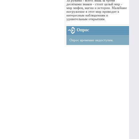
За рунами - всего лишь за тремя
десятками знаков - стоит целый мир -
мир мифов, магии и истории. Малейшее
погружение в этот мир приводит к
интересным наблюдениям и
удивительным открытиям.
Опрос
Опрос временно недоступен.