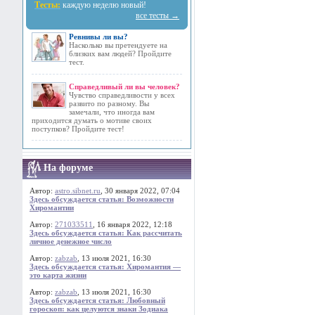
Тесты:
каждую неделю новый!
все тесты →
Ревнивы ли вы?
Насколько вы претендуете на
близких вам людей? Пройдите
тест.
Справедливый ли вы человек?
Чувство справедливости у всех
развито по разному. Вы
замечали, что иногда вам
приходится думать о мотиве своих
поступков? Пройдите тест!
На форуме
Автор:
astro.sibnet.ru
, 30 января 2022, 07:04
Здесь обсуждается статья: Возможности
Хиромантии
Автор:
271033511
, 16 января 2022, 12:18
Здесь обсуждается статья: Как рассчитать
личное денежное число
Автор:
zabzab
, 13 июля 2021, 16:30
Здесь обсуждается статья: Хиромантия —
это карта жизни
Автор:
zabzab
, 13 июля 2021, 16:30
Здесь обсуждается статья: Любовный
гороскоп: как целуются знаки Зодиака