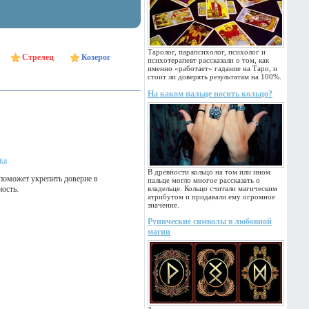
Таролог, парапсихолог, психолог и
Стрелец
Козерог
психотерапевт рассказали о том, как
именно «работает» гадание на Таро, и
стоит ли доверять результатам на 100%.
На каком пальце носить кольцо?
ка
В древности кольцо на том или ином
поможет укрепить доверие в
пальце могло многое рассказать о
ость.
владельце. Кольцо считали магическим
атрибутом и придавали ему огромное
значение.
Рунические символы в любовной
магии