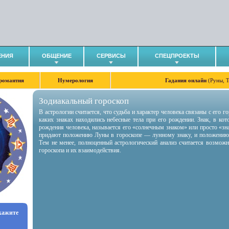
ЕНИЯ
ОБЩЕНИЕ
СЕРВИСЫ
СПЕЦПРОЕКТЫ
романтия
Нумерология
Гадания онлайн
(Руны, 
Зодиакальный гороскоп
В астрологии считается, что судьба и характер человека связаны с его 
каких знаках находились небесные тела при его рождении. Знак, в ко
рождения человека, называется его «солнечным знаком» или просто «зн
придают положению Луны в гороскопе — лунному знаку, и положению
Тем не менее, полноценный астрологический анализ считается возмож
гороскопа и их взаимодействия.
укажите