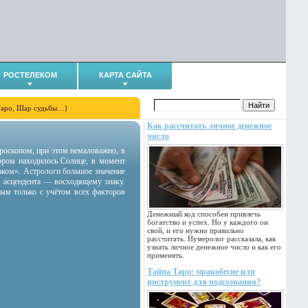
РОСТЕЛЕКОМ
КАРТА САЙТА
Таро, Шар судьбы…)
Как рассчитать личное денежное
число
гороскопом, при этом немаловажно, в
тором находилось Солнце, в момент
аком». Астрологи большое значение
 асцендента — восходящему знаку.
ным только с учётом всех факторов
Денежный код способен привлечь
богатство и успех. Но у каждого он
свой, и его нужно правильно
рассчитать. Нумеролог рассказала, как
узнать личное денежное число и как его
применять.
Тайна Таро: мракобесие или
инструмент для подсознания?