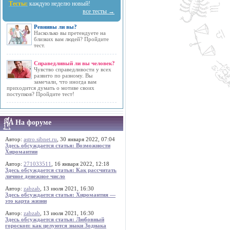
Тесты:
каждую неделю новый!
все тесты →
Ревнивы ли вы?
Насколько вы претендуете на
близких вам людей? Пройдите
тест.
Справедливый ли вы человек?
Чувство справедливости у всех
развито по разному. Вы
замечали, что иногда вам
приходится думать о мотиве своих
поступков? Пройдите тест!
На форуме
Автор:
astro.sibnet.ru
, 30 января 2022, 07:04
Здесь обсуждается статья: Возможности
Хиромантии
Автор:
271033511
, 16 января 2022, 12:18
Здесь обсуждается статья: Как рассчитать
личное денежное число
Автор:
zabzab
, 13 июля 2021, 16:30
Здесь обсуждается статья: Хиромантия —
это карта жизни
Автор:
zabzab
, 13 июля 2021, 16:30
Здесь обсуждается статья: Любовный
гороскоп: как целуются знаки Зодиака