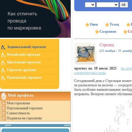
Овен
Телец
Скорпион
Ст
Стрелец
Зодиакальный гороскоп
(22 ноября - 21 декабр
Китайский гороскоп
Цветочный гороскоп
прогноз на 18 июля 2025
на сег
Гороскоп друидов
характеристика знака
Рунический гороскоп
Сегодняшний день у Стрельцов может 
не распыляться на мелочи — сосредот
быть особенно внимательными: необду
исправить. Вечером смените обстановк
Мой профиль
Мои гороскопы
Персональный гороскоп
Совместимость
Подписка на гороскопы