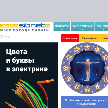
НОВОСТИ
РАЗВЛЕЧЕНИЯ
ОБЩЕН
Вход
Астрология
Хиромантия
Нуме
Чтобы узнать свой знак, укажит
день рождения.