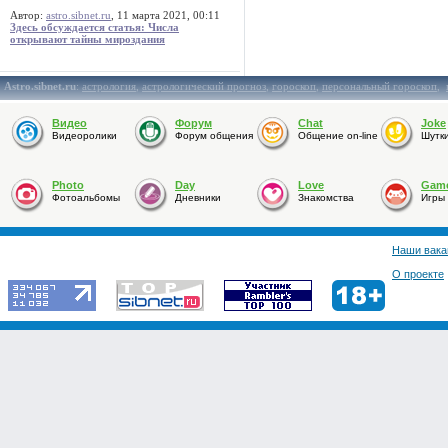
Автор:
astro.sibnet.ru
, 11 марта 2021, 00:11
Здесь обсуждается статья: Числа
открывают тайны мироздания
Astro.sibnet.ru
:
астрология
,
астрологический прогноз
,
гороскоп
,
персональный гороскоп
,
Видео
Форум
Chat
Joke
Видеоролики
Форум общения
Общение on-line
Шутк
Photo
Day
Love
Gam
Фотоальбомы
Дневники
Знакомства
Игры
Наши вака
О проекте