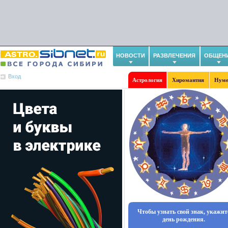
НОВОСТИ
РАЗВЛЕЧЕНИЯ
ОБЩЕН
Вход
Астрология
Хиромантия
Нуме
Чтобы узнать свой знак, укажит
день рождения.