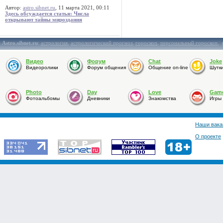
Автор:
astro.sibnet.ru
, 11 марта 2021, 00:11
Здесь обсуждается статья: Числа
открывают тайны мироздания
Astro.sibnet.ru
:
астрология
,
астрологический прогноз
,
гороскоп
,
персональный гороскоп
,
Видео
Форум
Chat
Joke
Видеоролики
Форум общения
Общение on-line
Шутк
Photo
Day
Love
Gam
Фотоальбомы
Дневники
Знакомства
Игры
Наши вака
О проекте