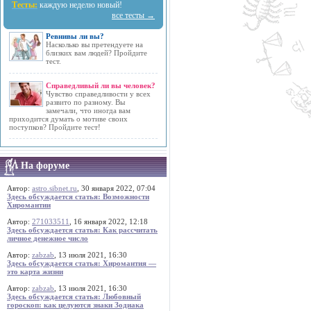
Тесты:
каждую неделю новый!
все тесты →
Ревнивы ли вы?
Насколько вы претендуете на
близких вам людей? Пройдите
тест.
Справедливый ли вы человек?
Чувство справедливости у всех
развито по разному. Вы
замечали, что иногда вам
приходится думать о мотиве своих
поступков? Пройдите тест!
На форуме
Автор:
astro.sibnet.ru
, 30 января 2022, 07:04
Здесь обсуждается статья: Возможности
Хиромантии
Автор:
271033511
, 16 января 2022, 12:18
Здесь обсуждается статья: Как рассчитать
личное денежное число
Автор:
zabzab
, 13 июля 2021, 16:30
Здесь обсуждается статья: Хиромантия —
это карта жизни
Автор:
zabzab
, 13 июля 2021, 16:30
Здесь обсуждается статья: Любовный
гороскоп: как целуются знаки Зодиака