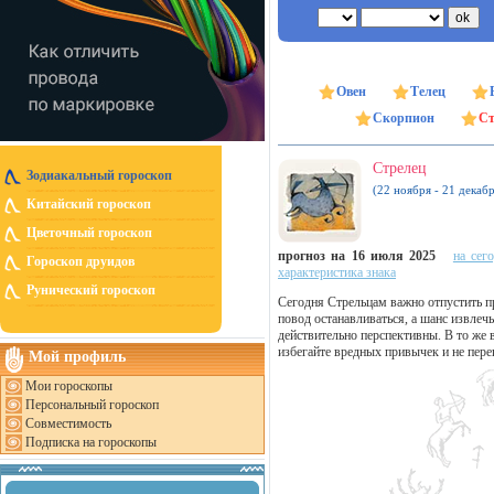
Овен
Телец
Скорпион
Ст
Стрелец
Зодиакальный гороскоп
(22 ноября - 21 декабр
Китайский гороскоп
Цветочный гороскоп
прогноз на 16 июля 2025
на сег
Гороскоп друидов
характеристика знака
Рунический гороскоп
Сегодня Стрельцам важно отпустить п
повод останавливаться, а шанс извлеч
действительно перспективны. В то же
избегайте вредных привычек и не пере
Мой профиль
Мои гороскопы
Персональный гороскоп
Совместимость
Подписка на гороскопы