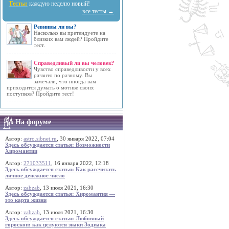
Тесты:
каждую неделю новый!
все тесты →
Ревнивы ли вы?
Насколько вы претендуете на
близких вам людей? Пройдите
тест.
Справедливый ли вы человек?
Чувство справедливости у всех
развито по разному. Вы
замечали, что иногда вам
приходится думать о мотиве своих
поступков? Пройдите тест!
На форуме
Автор:
astro.sibnet.ru
, 30 января 2022, 07:04
Здесь обсуждается статья: Возможности
Хиромантии
Автор:
271033511
, 16 января 2022, 12:18
Здесь обсуждается статья: Как рассчитать
личное денежное число
Автор:
zabzab
, 13 июля 2021, 16:30
Здесь обсуждается статья: Хиромантия —
это карта жизни
Автор:
zabzab
, 13 июля 2021, 16:30
Здесь обсуждается статья: Любовный
гороскоп: как целуются знаки Зодиака