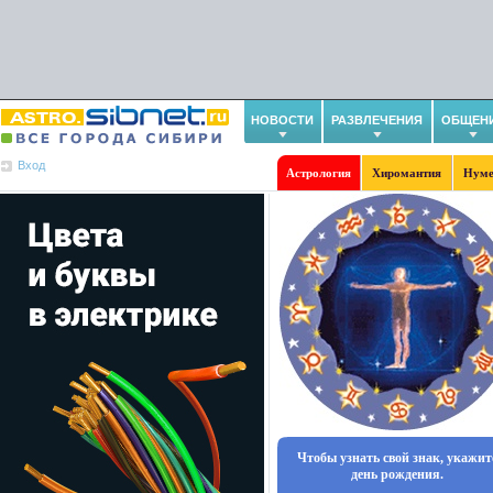
НОВОСТИ
РАЗВЛЕЧЕНИЯ
ОБЩЕН
Вход
Астрология
Хиромантия
Нуме
Чтобы узнать свой знак, укажит
день рождения.