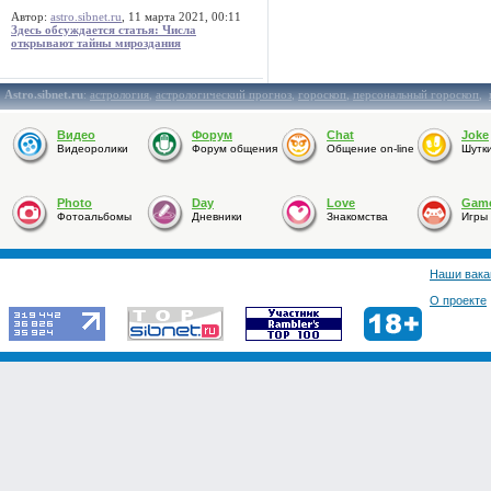
Автор:
astro.sibnet.ru
, 11 марта 2021, 00:11
Здесь обсуждается статья: Числа
открывают тайны мироздания
Astro.sibnet.ru
:
астрология
,
астрологический прогноз
,
гороскоп
,
персональный гороскоп
,
Видео
Форум
Chat
Joke
Видеоролики
Форум общения
Общение on-line
Шутк
Photo
Day
Love
Gam
Фотоальбомы
Дневники
Знакомства
Игры
Наши вака
О проекте