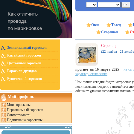
Овен
Телец
Скорпион
Ст
Стрелец
Зодиакальный гороскоп
(22 ноября - 21 декабр
Китайский гороскоп
Цветочный гороскоп
прогноз на 16 марта 2025
на сег
Гороскоп друидов
характеристика знака
Рунический гороскоп
Чем лучше сегодня будет настроение у
позитивными людьми, занимайтесь люб
обещают удачное исполнение планов, г
Мой профиль
Мои гороскопы
Персональный гороскоп
Совместимость
Подписка на гороскопы