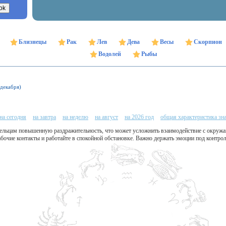
Близнецы
Рак
Лев
Дева
Весы
Скорпион
Водолей
Рыбы
 декабря)
на сегодня
на завтра
на неделю
на август
на 2026 год
общая характеристика зн
ельцам повышенную раздражительность, что может усложнить взаимодействие с окруж
бочие контакты и работайте в спокойной обстановке. Важно держать эмоции под контро