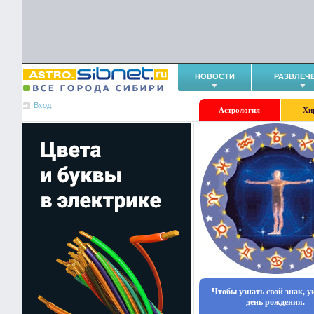
НОВОСТИ
РАЗВЛЕЧ
Вход
Астрология
Хи
Чтобы узнать свой знак, 
день рождения.