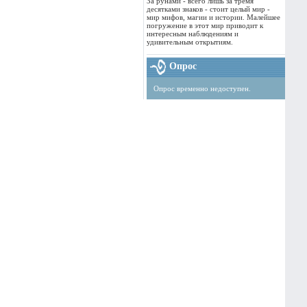
За рунами - всего лишь за тремя
десятками знаков - стоит целый мир -
мир мифов, магии и истории. Малейшее
погружение в этот мир приводит к
интересным наблюдениям и
удивительным открытиям.
Опрос
Опрос временно недоступен.