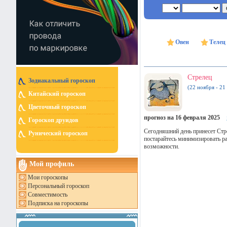
Овен
Телец
Стрелец
Зодиакальный гороскоп
(22 ноября - 21
Китайский гороскоп
Цветочный гороскоп
прогноз на 16 февраля 2025
Гороскоп друидов
Сегодняшний день принесет Стр
Рунический гороскоп
постарайтесь минимизировать ра
возможности.
Мой профиль
Мои гороскопы
Персональный гороскоп
Совместимость
Подписка на гороскопы