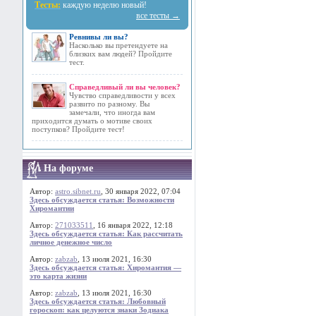
Тесты:
каждую неделю новый!
все тесты →
Ревнивы ли вы?
Насколько вы претендуете на
близких вам людей? Пройдите
тест.
Справедливый ли вы человек?
Чувство справедливости у всех
развито по разному. Вы
замечали, что иногда вам
приходится думать о мотиве своих
поступков? Пройдите тест!
На форуме
Автор:
astro.sibnet.ru
, 30 января 2022, 07:04
Здесь обсуждается статья: Возможности
Хиромантии
Автор:
271033511
, 16 января 2022, 12:18
Здесь обсуждается статья: Как рассчитать
личное денежное число
Автор:
zabzab
, 13 июля 2021, 16:30
Здесь обсуждается статья: Хиромантия —
это карта жизни
Автор:
zabzab
, 13 июля 2021, 16:30
Здесь обсуждается статья: Любовный
гороскоп: как целуются знаки Зодиака