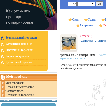
Овен
Телец
Скорпион
Ст
Стрелец
Зодиакальный гороскоп
(22 ноября - 21 декабр
Китайский гороскоп
Цветочный гороскоп
прогноз на 27 ноября 2021
на се
Гороскоп друидов
характеристика знака
Рунический гороскоп
Стрельцам день принесёт множество м
двигайтесь дальше.
Мой профиль
Мои гороскопы
Персональный гороскоп
Совместимость
Подписка на гороскопы