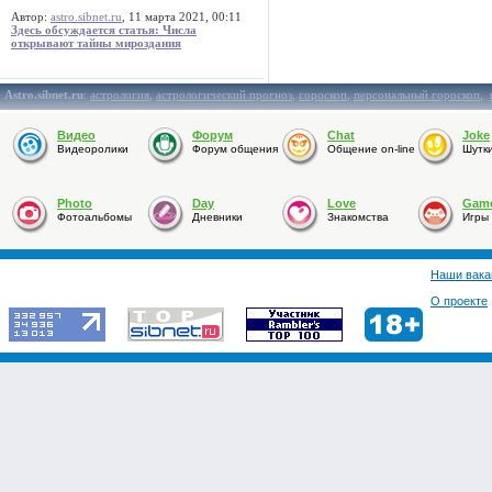
Автор:
astro.sibnet.ru
, 11 марта 2021, 00:11
Здесь обсуждается статья: Числа
открывают тайны мироздания
Astro.sibnet.ru
:
астрология
,
астрологический прогноз
,
гороскоп
,
персональный гороскоп
,
Видео
Форум
Chat
Joke
Видеоролики
Форум общения
Общение on-line
Шутк
Photo
Day
Love
Gam
Фотоальбомы
Дневники
Знакомства
Игры
Наши вака
О проекте