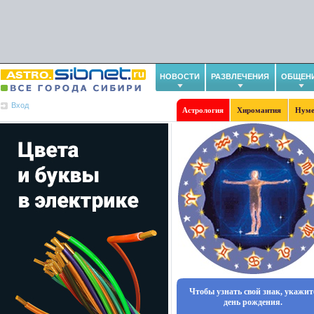
НОВОСТИ
РАЗВЛЕЧЕНИЯ
ОБЩЕН
Вход
Астрология
Хиромантия
Нуме
Чтобы узнать свой знак, укажит
день рождения.