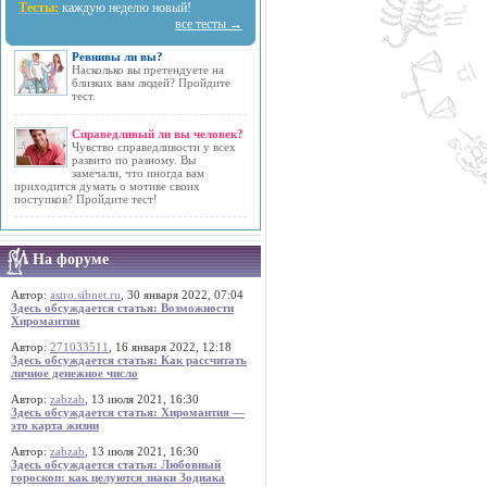
Тесты:
каждую неделю новый!
все тесты →
Ревнивы ли вы?
Насколько вы претендуете на
близких вам людей? Пройдите
тест.
Справедливый ли вы человек?
Чувство справедливости у всех
развито по разному. Вы
замечали, что иногда вам
приходится думать о мотиве своих
поступков? Пройдите тест!
На форуме
Автор:
astro.sibnet.ru
, 30 января 2022, 07:04
Здесь обсуждается статья: Возможности
Хиромантии
Автор:
271033511
, 16 января 2022, 12:18
Здесь обсуждается статья: Как рассчитать
личное денежное число
Автор:
zabzab
, 13 июля 2021, 16:30
Здесь обсуждается статья: Хиромантия —
это карта жизни
Автор:
zabzab
, 13 июля 2021, 16:30
Здесь обсуждается статья: Любовный
гороскоп: как целуются знаки Зодиака