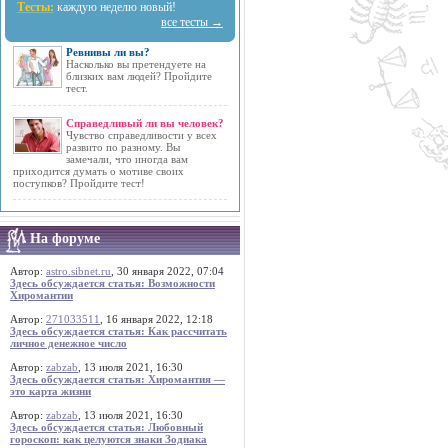
Тесты:
каждую неделю новый!
все тесты →
Ревнивы ли вы?
Насколько вы претендуете на
близких вам людей? Пройдите
тест.
Справедливый ли вы человек?
Чувство справедливости у всех
развито по разному. Вы
замечали, что иногда вам
приходится думать о мотиве своих
поступков? Пройдите тест!
На форуме
Автор:
astro.sibnet.ru
, 30 января 2022, 07:04
Здесь обсуждается статья: Возможности
Хиромантии
Автор:
271033511
, 16 января 2022, 12:18
Здесь обсуждается статья: Как рассчитать
личное денежное число
Автор:
zabzab
, 13 июля 2021, 16:30
Здесь обсуждается статья: Хиромантия —
это карта жизни
Автор:
zabzab
, 13 июля 2021, 16:30
Здесь обсуждается статья: Любовный
гороскоп: как целуются знаки Зодиака