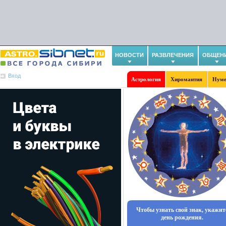
НОВОСТИ
РАЗВЛЕЧЕНИЯ
ОБЩЕН
Вход
Астрология
Хиромантия
Нуме
Чтобы узнать свой знак, укажит
день рождения.