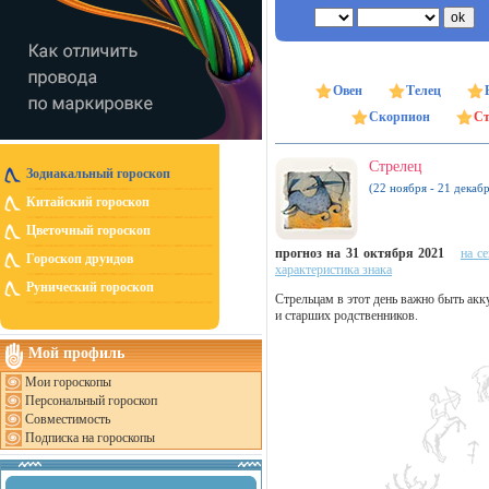
Овен
Телец
Скорпион
Ст
Стрелец
Зодиакальный гороскоп
(22 ноября - 21 декабр
Китайский гороскоп
Цветочный гороскоп
прогноз на 31 октября 2021
на с
Гороскоп друидов
характеристика знака
Рунический гороскоп
Стрельцам в этот день важно быть акк
и старших родственников.
Мой профиль
Мои гороскопы
Персональный гороскоп
Совместимость
Подписка на гороскопы