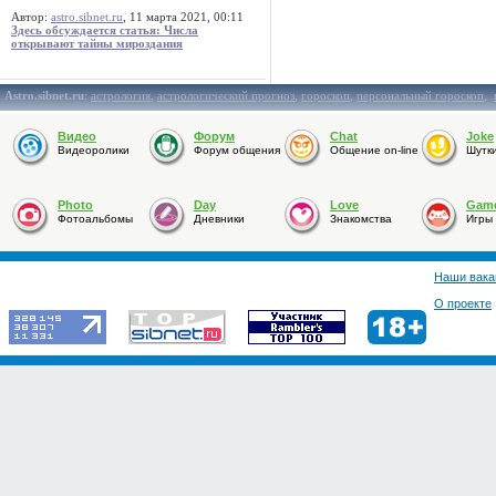
Автор:
astro.sibnet.ru
, 11 марта 2021, 00:11
Здесь обсуждается статья: Числа
открывают тайны мироздания
Astro.sibnet.ru
:
астрология
,
астрологический прогноз
,
гороскоп
,
персональный гороскоп
,
Видео
Форум
Chat
Joke
Видеоролики
Форум общения
Общение on-line
Шутк
Photo
Day
Love
Gam
Фотоальбомы
Дневники
Знакомства
Игры
Наши вака
О проекте