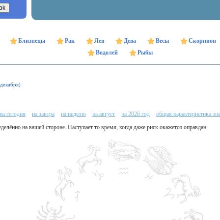
Близнецы
Рак
Лев
Дева
Весы
Скорпион
Водолей
Рыбы
 декабря)
на сегодня
на завтра
на неделю
на август
на 2026 год
общая характеристика зн
еделённо на вашей стороне. Наступает то время, когда даже риск окажется оправдан.