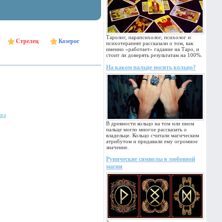
Таролог, парапсихолог, психолог и
Стрелец
Козерог
психотерапевт рассказали о том, как
именно «работает» гадание на Таро, и
стоит ли доверять результатам на 100%.
На каком пальце носить кольцо?
ака
В древности кольцо на том или ином
пальце могло многое рассказать о
владельце. Кольцо считали магическим
атрибутом и придавали ему огромное
значение.
Рунические символы в любовной
магии