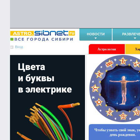
НОВОСТИ
РАЗВЛЕЧ
Вход
Астрология
Хи
Чтобы узнать свой знак, 
день рождения.