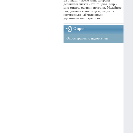
За рунами - всего лишь за тремя
десятками знаков - стоит целый мир -
мир мифов, магии и истории. Малейшее
погружение в этот мир приводит к
интересным наблюдениям и
удивительным открытиям.
Опрос
Опрос временно недоступен.