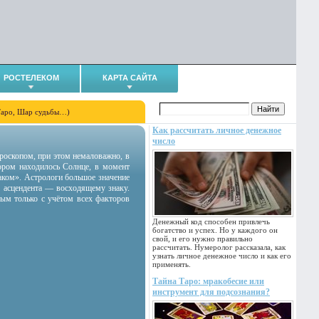
РОСТЕЛЕКОМ
КАРТА САЙТА
Таро, Шар судьбы…)
Как рассчитать личное денежное
число
гороскопом, при этом немаловажно, в
тором находилось Солнце, в момент
аком». Астрологи большое значение
 асцендента — восходящему знаку.
ным только с учётом всех факторов
Денежный код способен привлечь
богатство и успех. Но у каждого он
свой, и его нужно правильно
рассчитать. Нумеролог рассказала, как
узнать личное денежное число и как его
применять.
Тайна Таро: мракобесие или
инструмент для подсознания?