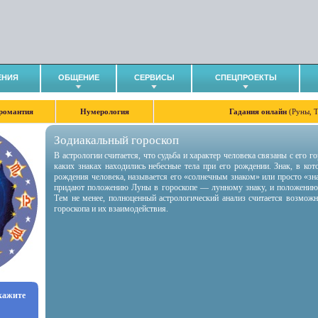
ЕНИЯ
ОБЩЕНИЕ
СЕРВИСЫ
СПЕЦПРОЕКТЫ
романтия
Нумерология
Гадания онлайн
(Руны, 
Зодиакальный гороскоп
В астрологии считается, что судьба и характер человека связаны с его 
каких знаках находились небесные тела при его рождении. Знак, в ко
рождения человека, называется его «солнечным знаком» или просто «зн
придают положению Луны в гороскопе — лунному знаку, и положению
Тем не менее, полноценный астрологический анализ считается возмож
гороскопа и их взаимодействия.
укажите