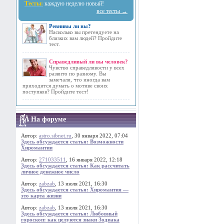
Тесты:
каждую неделю новый!
все тесты →
Ревнивы ли вы?
Насколько вы претендуете на
близких вам людей? Пройдите
тест.
Справедливый ли вы человек?
Чувство справедливости у всех
развито по разному. Вы
замечали, что иногда вам
приходится думать о мотиве своих
поступков? Пройдите тест!
На форуме
Автор:
astro.sibnet.ru
, 30 января 2022, 07:04
Здесь обсуждается статья: Возможности
Хиромантии
Автор:
271033511
, 16 января 2022, 12:18
Здесь обсуждается статья: Как рассчитать
личное денежное число
Автор:
zabzab
, 13 июля 2021, 16:30
Здесь обсуждается статья: Хиромантия —
это карта жизни
Автор:
zabzab
, 13 июля 2021, 16:30
Здесь обсуждается статья: Любовный
гороскоп: как целуются знаки Зодиака