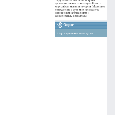
За рунами - всего лишь за тремя
десятками знаков - стоит целый мир -
мир мифов, магии и истории. Малейшее
погружение в этот мир приводит к
интересным наблюдениям и
удивительным открытиям.
Опрос
Опрос временно недоступен.