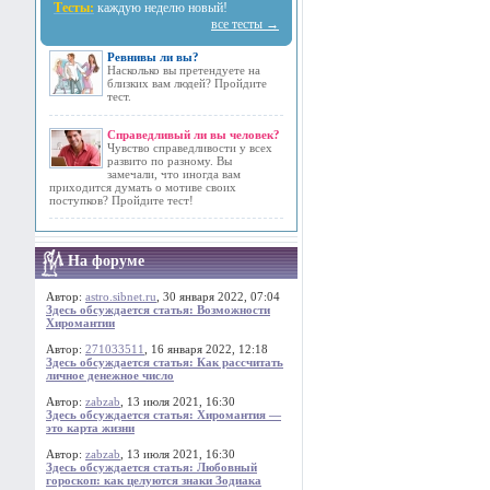
Тесты:
каждую неделю новый!
все тесты →
Ревнивы ли вы?
Насколько вы претендуете на
близких вам людей? Пройдите
тест.
Справедливый ли вы человек?
Чувство справедливости у всех
развито по разному. Вы
замечали, что иногда вам
приходится думать о мотиве своих
поступков? Пройдите тест!
На форуме
Автор:
astro.sibnet.ru
, 30 января 2022, 07:04
Здесь обсуждается статья: Возможности
Хиромантии
Автор:
271033511
, 16 января 2022, 12:18
Здесь обсуждается статья: Как рассчитать
личное денежное число
Автор:
zabzab
, 13 июля 2021, 16:30
Здесь обсуждается статья: Хиромантия —
это карта жизни
Автор:
zabzab
, 13 июля 2021, 16:30
Здесь обсуждается статья: Любовный
гороскоп: как целуются знаки Зодиака