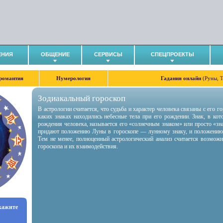
ЕНИЯ
ОБЩЕНИЕ
СЕРВИСЫ
СПЕЦПРОЕКТЫ
романтия
Нумерология
Гадания онлайн
(Руны, 
Зодиакальный гороскоп
В астрологии считается, что судьба и характер человека связаны с его 
каких знаках находились небесные тела при его рождении. Знак, в ко
рождения человека, называется его «солнечным знаком» или просто «зн
придают положению Луны в гороскопе — лунному знаку, и положению
Тем не менее, полноценный астрологический анализ считается возмож
гороскопа и их взаимодействия.
укажите