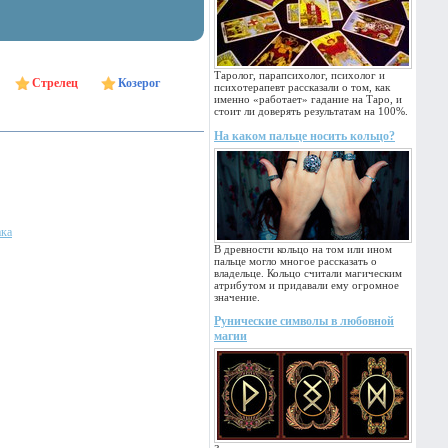
Таролог, парапсихолог, психолог и
Стрелец
Козерог
психотерапевт рассказали о том, как
именно «работает» гадание на Таро, и
стоит ли доверять результатам на 100%.
На каком пальце носить кольцо?
ака
В древности кольцо на том или ином
пальце могло многое рассказать о
владельце. Кольцо считали магическим
атрибутом и придавали ему огромное
значение.
Рунические символы в любовной
магии