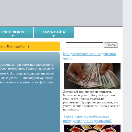
РОСТЕЛЕКОМ
КАРТА САЙТА
Таро, Шар судьбы…)
Как рассчитать личное денежное
число
гороскопом, при этом немаловажно, в
тором находилось Солнце, в момент
аком». Астрологи большое значение
 асцендента — восходящему знаку.
ным только с учётом всех факторов
Денежный код способен привлечь
богатство и успех. Но у каждого он
свой, и его нужно правильно
рассчитать. Нумеролог рассказала, как
узнать личное денежное число и как его
применять.
Тайна Таро: мракобесие или
инструмент для подсознания?