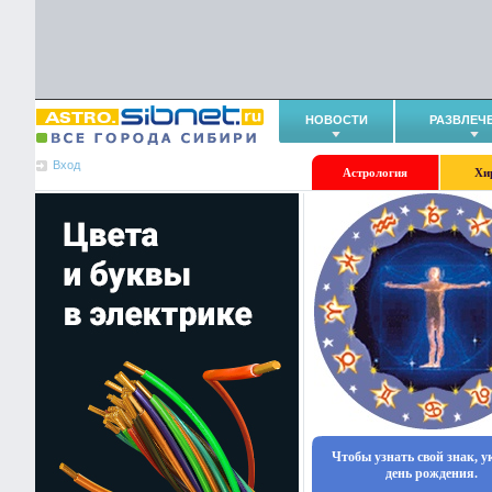
НОВОСТИ
РАЗВЛЕЧ
Вход
Астрология
Хи
Чтобы узнать свой знак, 
день рождения.