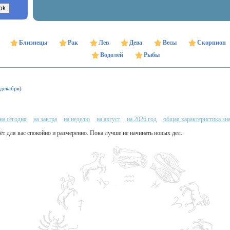
Близнецы
Рак
Лев
Дева
Весы
Скорпион
Водолей
Рыбы
 декабря)
на сегодня
на завтра
на неделю
на август
на 2026 год
общая характеристика зн
дёт для вас спокойно и размеренно. Пока лучше не начинать новых дел.