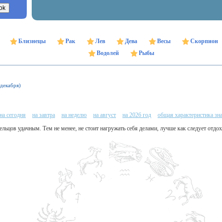
Близнецы
Рак
Лев
Дева
Весы
Скорпион
Водолей
Рыбы
 декабря)
на сегодня
на завтра
на неделю
на август
на 2026 год
общая характеристика зн
ельцов удачным. Тем не менее, не стоит нагружать себя делами, лучше как следует отдох