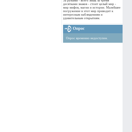
За рунами - всего лишь за тремя
десятками знаков - стоит целый мир -
мир мифов, магии и истории. Малейшее
погружение в этот мир приводит к
интересным наблюдениям и
удивительным открытиям.
Опрос
Опрос временно недоступен.