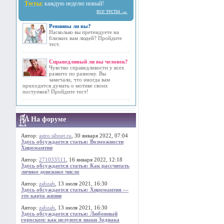
Тесты:
каждую неделю новый!
все тесты →
Ревнивы ли вы?
Насколько вы претендуете на
близких вам людей? Пройдите
тест.
Справедливый ли вы человек?
Чувство справедливости у всех
развито по разному. Вы
замечали, что иногда вам
приходится думать о мотиве своих
поступков? Пройдите тест!
На форуме
Автор:
astro.sibnet.ru
, 30 января 2022, 07:04
Здесь обсуждается статья: Возможности
Хиромантии
Автор:
271033511
, 16 января 2022, 12:18
Здесь обсуждается статья: Как рассчитать
личное денежное число
Автор:
zabzab
, 13 июля 2021, 16:30
Здесь обсуждается статья: Хиромантия —
это карта жизни
Автор:
zabzab
, 13 июля 2021, 16:30
Здесь обсуждается статья: Любовный
гороскоп: как целуются знаки Зодиака