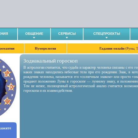
ЕНИЯ
ОБЩЕНИЕ
СЕРВИСЫ
СПЕЦПРОЕКТЫ
романтия
Нумерология
Гадания онлайн
(Руны, 
Зодиакальный гороскоп
В астрологии считается, что судьба и характер человека связаны с его 
каких знаках находились небесные тела при его рождении. Знак, в ко
рождения человека, называется его «солнечным знаком» или просто «зн
придают положению Луны в гороскопе — лунному знаку, и положению
Тем не менее, полноценный астрологический анализ считается возмож
гороскопа и их взаимодействия.
укажите