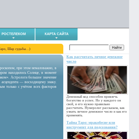
РОСТЕЛЕКОМ
КАРТА САЙТА
Таро, Шар судьбы…)
Как рассчитать личное денежное
число
гороскопом, при этом немаловажно, в
тором находилось Солнце, в момент
аком». Астрологи большое значение
 асцендента — восходящему знаку.
ным только с учётом всех факторов
Денежный код способен привлечь
богатство и успех. Но у каждого он
свой, и его нужно правильно
рассчитать. Нумеролог рассказала, как
узнать личное денежное число и как его
применять.
Тайна Таро: мракобесие или
инструмент для подсознания?