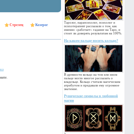
Таролог, парапсихолог, психолог и
Стрелец
Козерог
психотерапевт рассказали о том, как
именно «работает» гадание на Таро, и
стоит ли доверять результатам на 100%.
На каком пальце носить кольцо?
ака
В древности кольцо на том или ином
ните.
пальце могло многое рассказать о
владельце. Кольцо считали магическим
атрибутом и придавали ему огромное
значение.
Рунические символы в любовной
магии