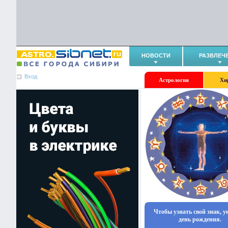
НОВОСТИ
РАЗВЛЕЧ
Вход
Астрология
Хи
Чтобы узнать свой знак, 
день рождения.