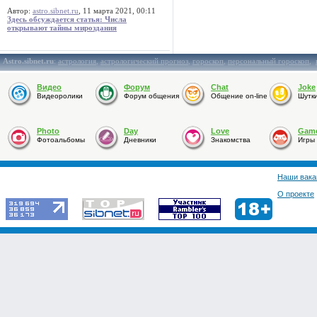
Автор:
astro.sibnet.ru
, 11 марта 2021, 00:11
Здесь обсуждается статья: Числа
открывают тайны мироздания
Astro.sibnet.ru
:
астрология
,
астрологический прогноз
,
гороскоп
,
персональный гороскоп
,
Видео
Форум
Chat
Joke
Видеоролики
Форум общения
Общение on-line
Шутк
Photo
Day
Love
Gam
Фотоальбомы
Дневники
Знакомства
Игры
Наши вака
О проекте