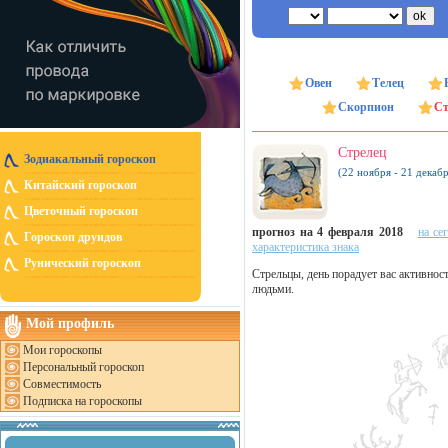
Овен
Телец
Скорпион
Ст
Стрелец
Зодиакальный гороскоп
(22 ноября - 21 декабр
Китайский гороскоп
Цветочный гороскоп
прогноз на 4 февраля 2018
на се
Гороскоп друидов
характеристика знака
Рунический гороскоп
Стрельцы, день порадует вас активнос
людьми.
Мой профиль
Мои гороскопы
Персональный гороскоп
Совместимость
Подписка на гороскопы