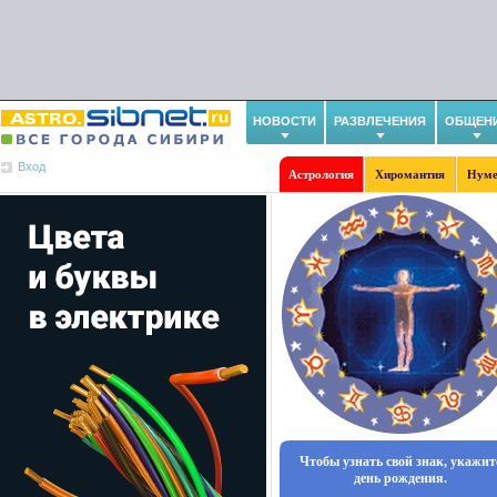
НОВОСТИ
РАЗВЛЕЧЕНИЯ
ОБЩЕН
Вход
Астрология
Хиромантия
Нуме
Чтобы узнать свой знак, укажит
день рождения.