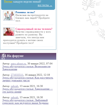
Тесты:
каждую неделю новый!
все тесты →
Ревнивы ли вы?
Насколько вы претендуете на
близких вам людей? Пройдите
тест.
Справедливый ли вы человек?
Чувство справедливости у всех
развито по разному. Вы
замечали, что иногда вам
приходится думать о мотиве своих
поступков? Пройдите тест!
На форуме
Автор:
astro.sibnet.ru
, 30 января 2022, 07:04
Здесь обсуждается статья: Возможности
Хиромантии
Автор:
271033511
, 16 января 2022, 12:18
Здесь обсуждается статья: Как рассчитать
личное денежное число
Автор:
zabzab
, 13 июля 2021, 16:30
Здесь обсуждается статья: Хиромантия —
это карта жизни
Автор:
zabzab
, 13 июля 2021, 16:30
Здесь обсуждается статья: Любовный
гороскоп: как целуются знаки Зодиака