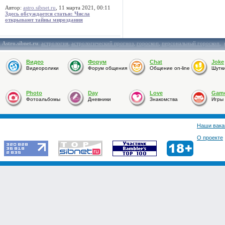
Автор:
astro.sibnet.ru
, 11 марта 2021, 00:11
Здесь обсуждается статья: Числа
открывают тайны мироздания
Astro.sibnet.ru
:
астрология
,
астрологический прогноз
,
гороскоп
,
персональный гороскоп
,
Видео
Форум
Chat
Joke
Видеоролики
Форум общения
Общение on-line
Шутк
Photo
Day
Love
Gam
Фотоальбомы
Дневники
Знакомства
Игры
Наши вака
О проекте