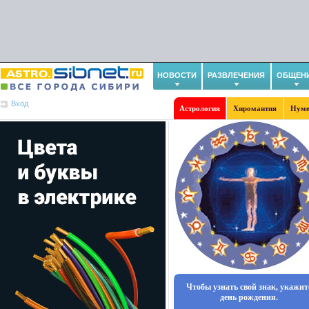
НОВОСТИ
РАЗВЛЕЧЕНИЯ
ОБЩЕН
Вход
Астрология
Хиромантия
Нуме
Чтобы узнать свой знак, укажит
день рождения.