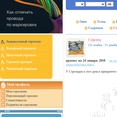
Овен
Телец
Скорпион
Ст
Стрелец
Зодиакальный гороскоп
(22 ноября - 21 декабр
Китайский гороскоп
Цветочный гороскоп
прогноз на 24 января 2018
на се
Гороскоп друидов
характеристика знака
Рунический гороскоп
У Стрельцов в этот день в приоритет
Мой профиль
Мои гороскопы
Персональный гороскоп
Совместимость
Подписка на гороскопы