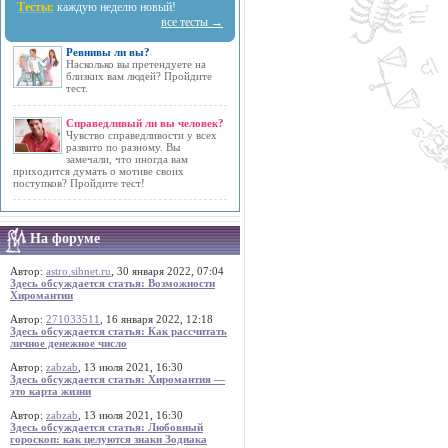
Тесты:
каждую неделю новый!
все тесты →
Ревнивы ли вы?
Насколько вы претендуете на
близких вам людей? Пройдите
тест.
Справедливый ли вы человек?
Чувство справедливости у всех
развито по разному. Вы
замечали, что иногда вам
приходится думать о мотиве своих
поступков? Пройдите тест!
На форуме
Автор:
astro.sibnet.ru
, 30 января 2022, 07:04
Здесь обсуждается статья: Возможности
Хиромантии
Автор:
271033511
, 16 января 2022, 12:18
Здесь обсуждается статья: Как рассчитать
личное денежное число
Автор:
zabzab
, 13 июля 2021, 16:30
Здесь обсуждается статья: Хиромантия —
это карта жизни
Автор:
zabzab
, 13 июля 2021, 16:30
Здесь обсуждается статья: Любовный
гороскоп: как целуются знаки Зодиака