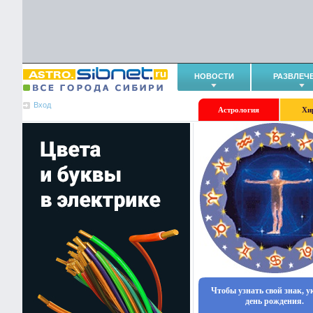
НОВОСТИ
РАЗВЛЕЧ
Вход
Астрология
Хи
Чтобы узнать свой знак, 
день рождения.