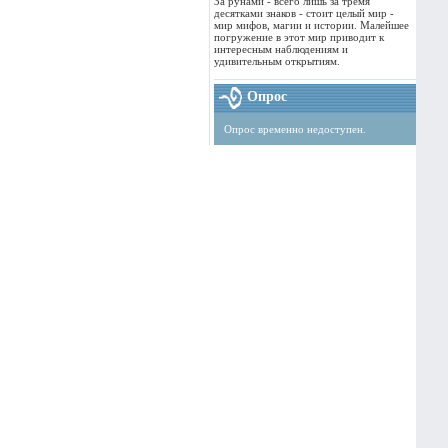
За рунами - всего лишь за тремя
десятками знаков - стоит целый мир -
мир мифов, магии и истории. Малейшее
погружение в этот мир приводит к
интересным наблюдениям и
удивительным открытиям.
Опрос
Опрос временно недоступен.