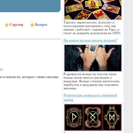
Таролог, парапсихолог, психолог и
Стрелец
Козерог
психотерапевт рассказали о том, как
именно «работает» гадание на Таро, и
стоит ли доверять результатам на 100%.
На каком пальце носить кольцо?
ка
В древности кольцо на том или ином
 и опасности, которые с ними связаны.
пальце могло многое рассказать о
владельце. Кольцо считали магическим
атрибутом и придавали ему огромное
значение.
Рунические символы в любовной
магии