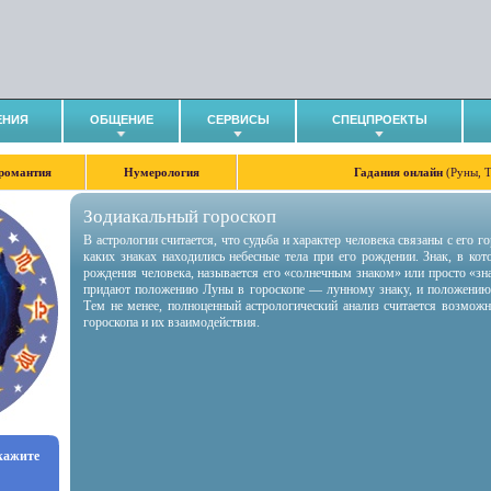
ЕНИЯ
ОБЩЕНИЕ
СЕРВИСЫ
СПЕЦПРОЕКТЫ
романтия
Нумерология
Гадания онлайн
(Руны, 
Зодиакальный гороскоп
В астрологии считается, что судьба и характер человека связаны с его 
каких знаках находились небесные тела при его рождении. Знак, в ко
рождения человека, называется его «солнечным знаком» или просто «зн
придают положению Луны в гороскопе — лунному знаку, и положению
Тем не менее, полноценный астрологический анализ считается возмож
гороскопа и их взаимодействия.
укажите