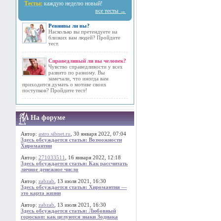
Тесты:
каждую неделю новый!
все тесты →
Ревнивы ли вы?
Насколько вы претендуете на
близких вам людей? Пройдите
тест.
Справедливый ли вы человек?
Чувство справедливости у всех
развито по разному. Вы
замечали, что иногда вам
приходится думать о мотиве своих
поступков? Пройдите тест!
На форуме
Автор:
astro.sibnet.ru
, 30 января 2022, 07:04
Здесь обсуждается статья: Возможности
Хиромантии
Автор:
271033511
, 16 января 2022, 12:18
Здесь обсуждается статья: Как рассчитать
личное денежное число
Автор:
zabzab
, 13 июля 2021, 16:30
Здесь обсуждается статья: Хиромантия —
это карта жизни
Автор:
zabzab
, 13 июля 2021, 16:30
Здесь обсуждается статья: Любовный
гороскоп: как целуются знаки Зодиака