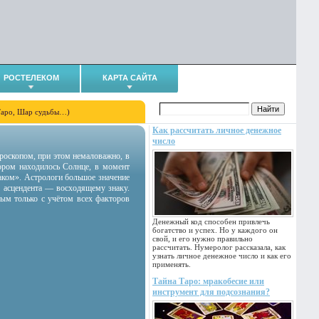
РОСТЕЛЕКОМ
КАРТА САЙТА
Таро, Шар судьбы…)
Как рассчитать личное денежное
число
гороскопом, при этом немаловажно, в
тором находилось Солнце, в момент
аком». Астрологи большое значение
 асцендента — восходящему знаку.
ным только с учётом всех факторов
Денежный код способен привлечь
богатство и успех. Но у каждого он
свой, и его нужно правильно
рассчитать. Нумеролог рассказала, как
узнать личное денежное число и как его
применять.
Тайна Таро: мракобесие или
инструмент для подсознания?