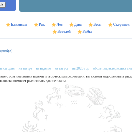
Близнецы
Рак
Лев
Дева
Весы
Скорпион
Водолей
Рыбы
 декабря)
на сегодня
на завтра
на неделю
на август
на 2026 год
общая характеристика зна
жнее с оригинальными идеями и творческими решениями: вы склоны недооценивать риски
еловека поможет реализовать давние планы.