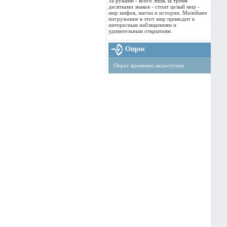
За рунами - всего лишь за тремя
десятками знаков - стоит целый мир -
мир мифов, магии и истории. Малейшее
погружение в этот мир приводит к
интересным наблюдениям и
удивительным открытиям.
Опрос
Опрос временно недоступен.