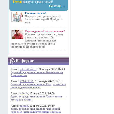
Тесты:
каждую неделю новый!
все тесты →
Ревнивы ли вы?
Насколько вы претендуете на
близких вам людей? Пройдите
тест.
Справедливый ли вы человек?
Чувство справедливости у всех
развито по разному. Вы
замечали, что иногда вам
приходится думать о мотиве своих
поступков? Пройдите тест!
На форуме
Автор:
astro.sibnet.ru
, 30 января 2022, 07:04
Здесь обсуждается статья: Возможности
Хиромантии
Автор:
271033511
, 16 января 2022, 12:18
Здесь обсуждается статья: Как рассчитать
личное денежное число
Автор:
zabzab
, 13 июля 2021, 16:30
Здесь обсуждается статья: Хиромантия —
это карта жизни
Автор:
zabzab
, 13 июля 2021, 16:30
Здесь обсуждается статья: Любовный
гороскоп: как целуются знаки Зодиака