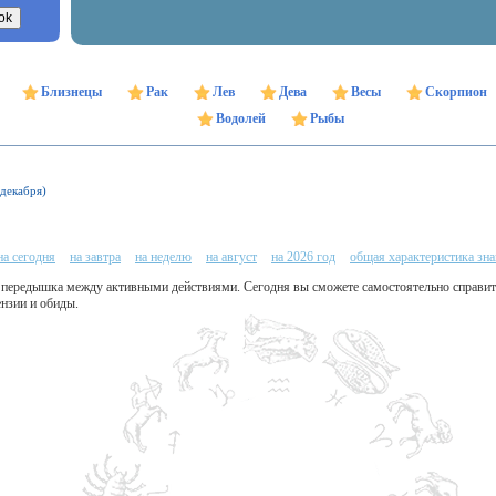
Близнецы
Рак
Лев
Дева
Весы
Скорпион
Водолей
Рыбы
 декабря)
на сегодня
на завтра
на неделю
на август
на 2026 год
общая характеристика зна
 передышка между активными действиями. Сегодня вы сможете самостоятельно справить
ензии и обиды.