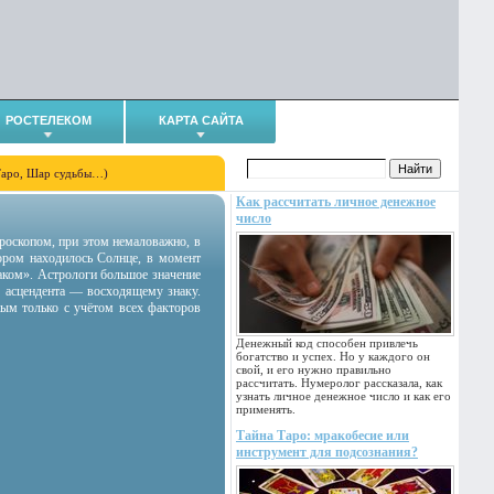
РОСТЕЛЕКОМ
КАРТА САЙТА
Таро, Шар судьбы…)
Как рассчитать личное денежное
число
гороскопом, при этом немаловажно, в
тором находилось Солнце, в момент
аком». Астрологи большое значение
 асцендента — восходящему знаку.
ным только с учётом всех факторов
Денежный код способен привлечь
богатство и успех. Но у каждого он
свой, и его нужно правильно
рассчитать. Нумеролог рассказала, как
узнать личное денежное число и как его
применять.
Тайна Таро: мракобесие или
инструмент для подсознания?