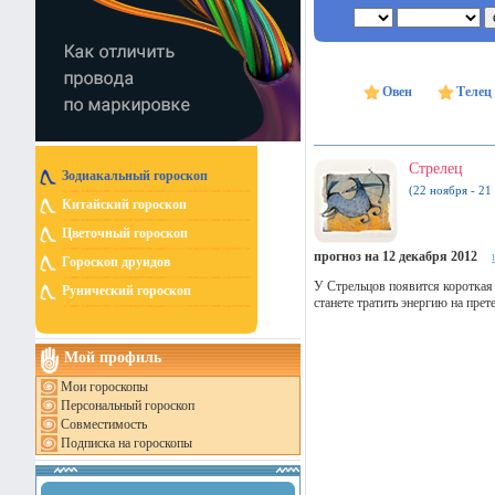
Овен
Телец
Стрелец
Зодиакальный гороскоп
(22 ноября - 21
Китайский гороскоп
Цветочный гороскоп
прогноз на 12 декабря 2012
Гороскоп друидов
У Стрельцов появится короткая
Рунический гороскоп
станете тратить энергию на прет
Мой профиль
Мои гороскопы
Персональный гороскоп
Совместимость
Подписка на гороскопы