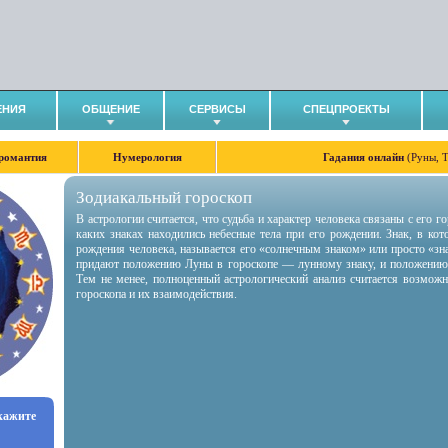
ЕНИЯ
ОБЩЕНИЕ
СЕРВИСЫ
СПЕЦПРОЕКТЫ
романтия
Нумерология
Гадания онлайн
(Руны, 
Зодиакальный гороскоп
В астрологии считается, что судьба и характер человека связаны с его 
каких знаках находились небесные тела при его рождении. Знак, в ко
рождения человека, называется его «солнечным знаком» или просто «зн
придают положению Луны в гороскопе — лунному знаку, и положению
Тем не менее, полноценный астрологический анализ считается возмож
гороскопа и их взаимодействия.
укажите