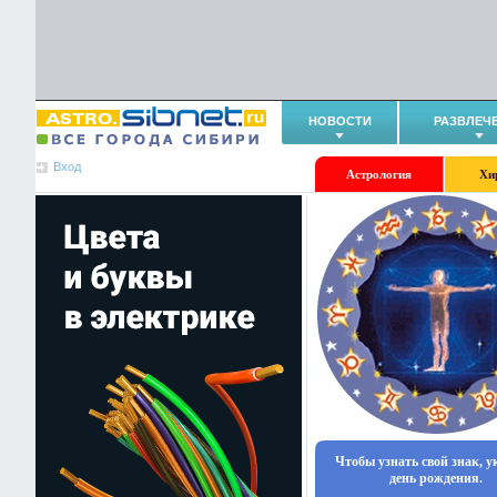
НОВОСТИ
РАЗВЛЕЧ
Вход
Астрология
Хи
Чтобы узнать свой знак, 
день рождения.