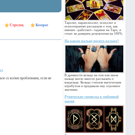
Таролог, парапсихолог, психолог и
Стрелец
Козерог
психотерапевт рассказали о том, как
именно «работает» гадание на Таро, и
стоит ли доверять результатам на 100%.
На каком пальце носить кольцо?
ка
В древности кольцо на том или ином
ся со всеми проблемами, если не
пальце могло многое рассказать о
владельце. Кольцо считали магическим
атрибутом и придавали ему огромное
значение.
Рунические символы в любовной
магии