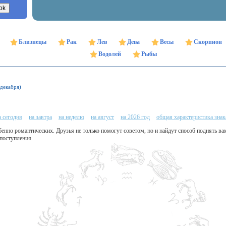
Близнецы
Рак
Лев
Дева
Весы
Скорпион
Водолей
Рыбы
 декабря)
а сегодня
на завтра
на неделю
на август
на 2026 год
общая характеристика знак
бенно романтических. Друзья не только помогут советом, но и найдут способ поднять ва
поступления.