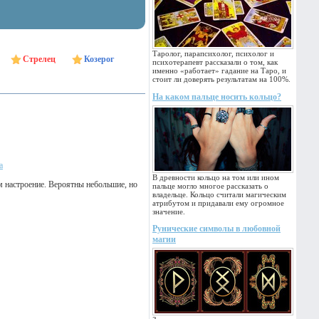
Таролог, парапсихолог, психолог и
Стрелец
Козерог
психотерапевт рассказали о том, как
именно «работает» гадание на Таро, и
стоит ли доверять результатам на 100%.
На каком пальце носить кольцо?
а
В древности кольцо на том или ином
м настроение. Вероятны небольшие, но
пальце могло многое рассказать о
владельце. Кольцо считали магическим
атрибутом и придавали ему огромное
значение.
Рунические символы в любовной
магии