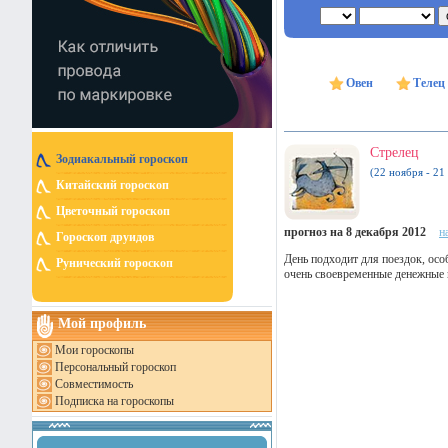
Овен
Телец
Стрелец
Зодиакальный гороскоп
(22 ноября - 21
Китайский гороскоп
Цветочный гороскоп
прогноз на 8 декабря 2012
н
Гороскоп друидов
День подходит для поездок, осо
Рунический гороскоп
очень своевременные денежные 
Мой профиль
Мои гороскопы
Персональный гороскоп
Совместимость
Подписка на гороскопы