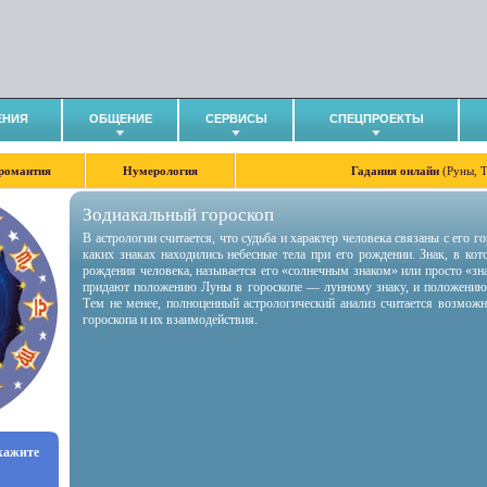
ЕНИЯ
ОБЩЕНИЕ
СЕРВИСЫ
СПЕЦПРОЕКТЫ
романтия
Нумерология
Гадания онлайн
(Руны, 
Зодиакальный гороскоп
В астрологии считается, что судьба и характер человека связаны с его 
каких знаках находились небесные тела при его рождении. Знак, в ко
рождения человека, называется его «солнечным знаком» или просто «зн
придают положению Луны в гороскопе — лунному знаку, и положению
Тем не менее, полноценный астрологический анализ считается возмож
гороскопа и их взаимодействия.
укажите