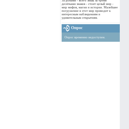
За рунами - всего лишь за тремя
десятками знаков - стоит целый мир -
мир мифов, магии и истории. Малейшее
погружение в этот мир приводит к
интересным наблюдениям и
удивительным открытиям.
Опрос
Опрос временно недоступен.