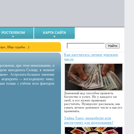
РОСТЕЛЕКОМ
КАРТА САЙТА
Таро, Шар судьбы…)
Как рассчитать личное денежное
число
гороскопом, при этом немаловажно, в
тором находилось Солнце, в момент
аком». Астрологи большое значение
 асцендента — восходящему знаку.
ным только с учётом всех факторов
Денежный код способен привлечь
богатство и успех. Но у каждого он
свой, и его нужно правильно
рассчитать. Нумеролог рассказала, как
узнать личное денежное число и как его
применять.
Тайна Таро: мракобесие или
инструмент для подсознания?