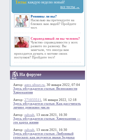
Тесты:
каждую неделю новый!
все тесты →
Ревнивы ли вы?
Насколько вы претендуете на
близких вам людей? Пройдите
тест.
Справедливый ли вы человек?
Чувство справедливости у всех
развито по разному. Вы
замечали, что иногда вам
приходится думать о мотиве своих
поступков? Пройдите тест!
На форуме
Автор:
astro.sibnet.ru
, 30 января 2022, 07:04
Здесь обсуждается статья: Возможности
Хиромантии
Автор:
271033511
, 16 января 2022, 12:18
Здесь обсуждается статья: Как рассчитать
личное денежное число
Автор:
zabzab
, 13 июля 2021, 16:30
Здесь обсуждается статья: Хиромантия —
это карта жизни
Автор:
zabzab
, 13 июля 2021, 16:30
Здесь обсуждается статья: Любовный
гороскоп: как целуются знаки Зодиака