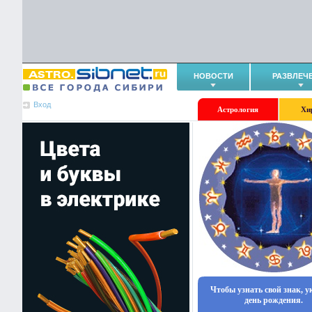
НОВОСТИ
РАЗВЛЕЧ
Вход
Астрология
Хи
Чтобы узнать свой знак, 
день рождения.