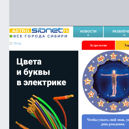
НОВОСТИ
РАЗВЛЕЧ
Вход
Астрология
Хи
Чтобы узнать свой знак, 
день рождения.