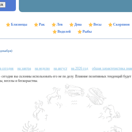
Близнецы
Рак
Лев
Дева
Весы
Скорпион
Водолей
Рыбы
 декабря)
а сегодня
на завтра
на неделю
на август
на 2026 год
общая характеристика зна
– сегодня вы склонны использовать его не по делу. Влияние позитивных тенденций будет
ы, веселы и бескорыстны.