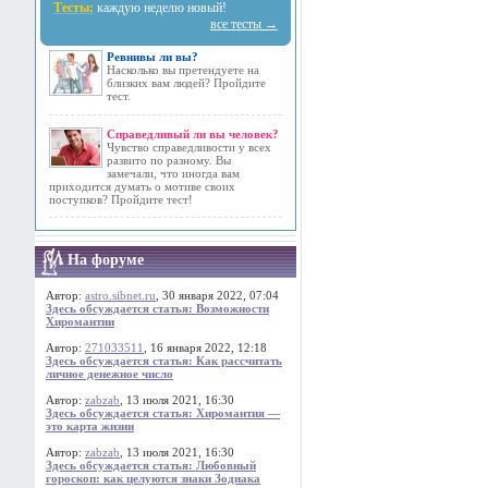
Тесты:
каждую неделю новый!
все тесты →
Ревнивы ли вы?
Насколько вы претендуете на
близких вам людей? Пройдите
тест.
Справедливый ли вы человек?
Чувство справедливости у всех
развито по разному. Вы
замечали, что иногда вам
приходится думать о мотиве своих
поступков? Пройдите тест!
На форуме
Автор:
astro.sibnet.ru
, 30 января 2022, 07:04
Здесь обсуждается статья: Возможности
Хиромантии
Автор:
271033511
, 16 января 2022, 12:18
Здесь обсуждается статья: Как рассчитать
личное денежное число
Автор:
zabzab
, 13 июля 2021, 16:30
Здесь обсуждается статья: Хиромантия —
это карта жизни
Автор:
zabzab
, 13 июля 2021, 16:30
Здесь обсуждается статья: Любовный
гороскоп: как целуются знаки Зодиака