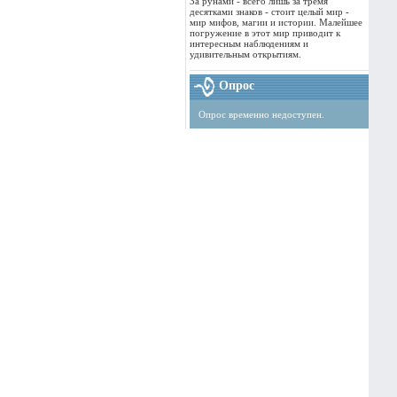
За рунами - всего лишь за тремя
десятками знаков - стоит целый мир -
мир мифов, магии и истории. Малейшее
погружение в этот мир приводит к
интересным наблюдениям и
удивительным открытиям.
Опрос
Опрос временно недоступен.