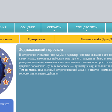
ЕНИЯ
ОБЩЕНИЕ
СЕРВИСЫ
СПЕЦПРОЕКТЫ
романтия
Нумерология
Гадания онлайн
(Руны, 
Зодиакальный гороскоп
В астрологии считается, что судьба и характер человека связаны с его 
каких знаках находились небесные тела при его рождении. Знак, в ко
рождения человека, называется его «солнечным знаком» или просто «зн
придают положению Луны в гороскопе — лунному знаку, и положению
Тем не менее, полноценный астрологический анализ считается возмож
гороскопа и их взаимодействия.
укажите