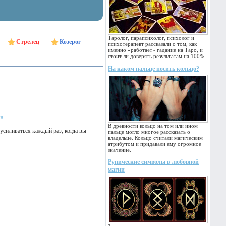
Таролог, парапсихолог, психолог и
Стрелец
Козерог
психотерапевт рассказали о том, как
именно «работает» гадание на Таро, и
стоит ли доверять результатам на 100%.
На каком пальце носить кольцо?
ка
В древности кольцо на том или ином
 усиливаться каждый раз, когда вы
пальце могло многое рассказать о
владельце. Кольцо считали магическим
атрибутом и придавали ему огромное
значение.
Рунические символы в любовной
магии