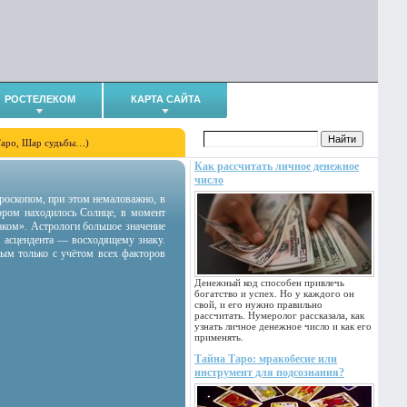
РОСТЕЛЕКОМ
КАРТА САЙТА
Таро, Шар судьбы…)
Как рассчитать личное денежное
число
гороскопом, при этом немаловажно, в
тором находилось Солнце, в момент
аком». Астрологи большое значение
 асцендента — восходящему знаку.
ным только с учётом всех факторов
Денежный код способен привлечь
богатство и успех. Но у каждого он
свой, и его нужно правильно
рассчитать. Нумеролог рассказала, как
узнать личное денежное число и как его
применять.
Тайна Таро: мракобесие или
инструмент для подсознания?