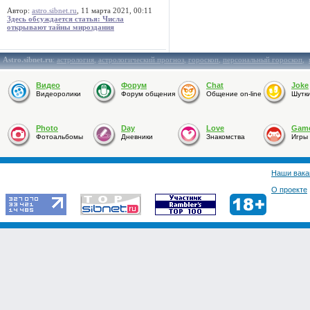
Автор:
astro.sibnet.ru
, 11 марта 2021, 00:11
Здесь обсуждается статья: Числа
открывают тайны мироздания
Astro.sibnet.ru
:
астрология
,
астрологический прогноз
,
гороскоп
,
персональный гороскоп
,
Видео
Форум
Chat
Joke
Видеоролики
Форум общения
Общение on-line
Шутк
Photo
Day
Love
Gam
Фотоальбомы
Дневники
Знакомства
Игры
Наши вака
О проекте