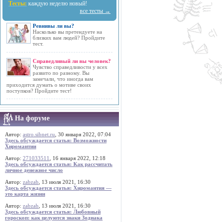
Тесты:
каждую неделю новый!
все тесты →
Ревнивы ли вы?
Насколько вы претендуете на
близких вам людей? Пройдите
тест.
Справедливый ли вы человек?
Чувство справедливости у всех
развито по разному. Вы
замечали, что иногда вам
приходится думать о мотиве своих
поступков? Пройдите тест!
На форуме
Автор:
astro.sibnet.ru
, 30 января 2022, 07:04
Здесь обсуждается статья: Возможности
Хиромантии
Автор:
271033511
, 16 января 2022, 12:18
Здесь обсуждается статья: Как рассчитать
личное денежное число
Автор:
zabzab
, 13 июля 2021, 16:30
Здесь обсуждается статья: Хиромантия —
это карта жизни
Автор:
zabzab
, 13 июля 2021, 16:30
Здесь обсуждается статья: Любовный
гороскоп: как целуются знаки Зодиака