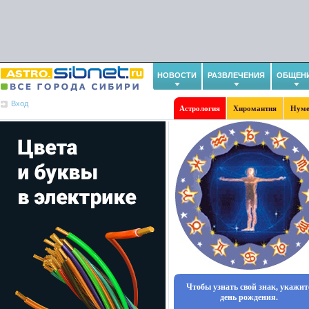
НОВОСТИ
РАЗВЛЕЧЕНИЯ
ОБЩЕН
Вход
Астрология
Хиромантия
Нуме
Чтобы узнать свой знак, укажит
день рождения.