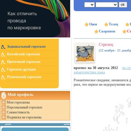
Овен
Телец
Скорпион
Ст
Стрелец
Зодиакальный гороскоп
(22 ноября - 21 декабр
Китайский гороскоп
Цветочный гороскоп
прогноз на 30 августа 2012
на се
Гороскоп друидов
характеристика знака
Рунический гороскоп
Романтическое свидание, начавшееся д
риск, что первое же недоразумение мо
Мой профиль
Мои гороскопы
Персональный гороскоп
Совместимость
Подписка на гороскопы