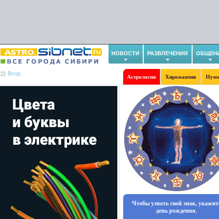
НОВОСТИ
РАЗВЛЕЧЕНИЯ
ОБЩЕН
Вход
Астрология
Хиромантия
Нуме
Чтобы узнать свой знак, укажит
день рождения.