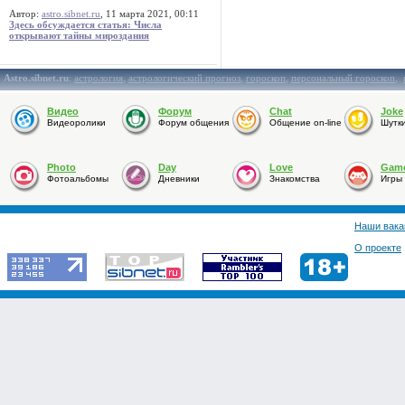
Автор:
astro.sibnet.ru
, 11 марта 2021, 00:11
Здесь обсуждается статья: Числа
открывают тайны мироздания
Astro.sibnet.ru
:
астрология
,
астрологический прогноз
,
гороскоп
,
персональный гороскоп
,
Видео
Форум
Chat
Joke
Видеоролики
Форум общения
Общение on-line
Шутк
Photo
Day
Love
Gam
Фотоальбомы
Дневники
Знакомства
Игры
Наши вака
О проекте