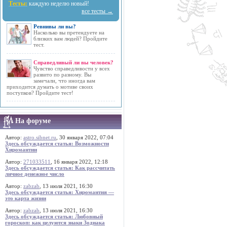
Тесты:
каждую неделю новый!
все тесты →
Ревнивы ли вы?
Насколько вы претендуете на
близких вам людей? Пройдите
тест.
Справедливый ли вы человек?
Чувство справедливости у всех
развито по разному. Вы
замечали, что иногда вам
приходится думать о мотиве своих
поступков? Пройдите тест!
На форуме
Автор:
astro.sibnet.ru
, 30 января 2022, 07:04
Здесь обсуждается статья: Возможности
Хиромантии
Автор:
271033511
, 16 января 2022, 12:18
Здесь обсуждается статья: Как рассчитать
личное денежное число
Автор:
zabzab
, 13 июля 2021, 16:30
Здесь обсуждается статья: Хиромантия —
это карта жизни
Автор:
zabzab
, 13 июля 2021, 16:30
Здесь обсуждается статья: Любовный
гороскоп: как целуются знаки Зодиака