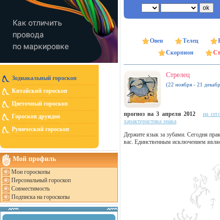
Овен
Телец
Скорпион
Ст
Стрелец
Зодиакальный гороскоп
(22 ноября - 21 декабр
Китайский гороскоп
Цветочный гороскоп
прогноз на 3 апреля 2012
на сег
Гороскоп друидов
характеристика знака
Рунический гороскоп
Держите язык за зубами. Сегодня прак
вас. Единственным исключением являет
Мой профиль
Мои гороскопы
Персональный гороскоп
Совместимость
Подписка на гороскопы