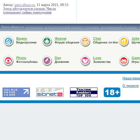
Автор:
astro.sibnet.ru
, 11 марта 2021, 00:11
Здесь обсуждается статья: Числа
открывают тайны мироздания
Astro.sibnet.ru
:
астрология
,
астрологический прогноз
,
гороскоп
,
персональный гороскоп
,
Видео
Форум
Chat
Joke
Видеоролики
Форум общения
Общение on-line
Шутк
Photo
Day
Love
Gam
Фотоальбомы
Дневники
Знакомства
Игры
Наши вака
О проекте