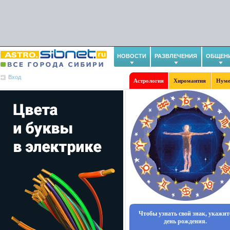
НОВОСТИ
РАЗВЛЕЧЕНИЯ
ОБЩЕН
Вход
Астрология
Хиромантия
Нуме
Чтобы узнать свой знак, укажит
день рождения.