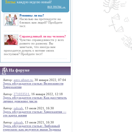
Тесты:
каждую неделю новый!
все тесты →
Ревнивы ли вы?
Насколько вы претендуете на
близких вам людей? Пройдите
тест.
Справедливый ли вы человек?
Чувство справедливости у всех
развито по разному. Вы
замечали, что иногда вам
приходится думать о мотиве своих
поступков? Пройдите тест!
На форуме
Автор:
astro.sibnet.ru
, 30 января 2022, 07:04
Здесь обсуждается статья: Возможности
Хиромантии
Автор:
271033511
, 16 января 2022, 12:18
Здесь обсуждается статья: Как рассчитать
личное денежное число
Автор:
zabzab
, 13 июля 2021, 16:30
Здесь обсуждается статья: Хиромантия —
это карта жизни
Автор:
zabzab
, 13 июля 2021, 16:30
Здесь обсуждается статья: Любовный
гороскоп: как целуются знаки Зодиака