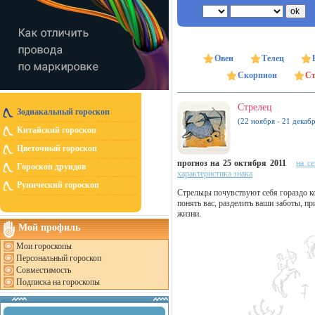
Овен
Телец
Скорпион
Ст
Стрелец
Зодиакальный гороскоп
(22 ноября - 21 декабр
Китайский гороскоп
Цветочный гороскоп
прогноз на 25 октября 2011
на с
Гороскоп друидов
характеристика знака
Рунический гороскоп
Стрельцы почувствуют себя гораздо ко
понять вас, разделить ваши заботы, пр
жизни.
Мой профиль
Мои гороскопы
Персональный гороскоп
Совместимость
Подписка на гороскопы