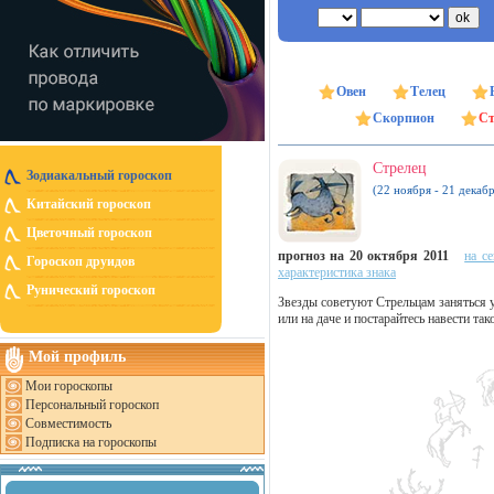
Овен
Телец
Скорпион
Ст
Стрелец
Зодиакальный гороскоп
(22 ноября - 21 декабр
Китайский гороскоп
Цветочный гороскоп
прогноз на 20 октября 2011
на с
Гороскоп друидов
характеристика знака
Рунический гороскоп
Звезды советуют Стрельцам заняться 
или на даче и постарайтесь навести та
Мой профиль
Мои гороскопы
Персональный гороскоп
Совместимость
Подписка на гороскопы