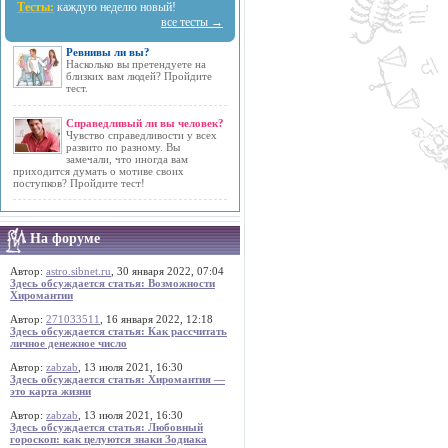
Тесты:
каждую неделю новый!
все тесты →
Ревнивы ли вы?
Насколько вы претендуете на
близких вам людей? Пройдите
тест.
Справедливый ли вы человек?
Чувство справедливости у всех
развито по разному. Вы
замечали, что иногда вам
приходится думать о мотиве своих
поступков? Пройдите тест!
На форуме
Автор:
astro.sibnet.ru
, 30 января 2022, 07:04
Здесь обсуждается статья: Возможности
Хиромантии
Автор:
271033511
, 16 января 2022, 12:18
Здесь обсуждается статья: Как рассчитать
личное денежное число
Автор:
zabzab
, 13 июля 2021, 16:30
Здесь обсуждается статья: Хиромантия —
это карта жизни
Автор:
zabzab
, 13 июля 2021, 16:30
Здесь обсуждается статья: Любовный
гороскоп: как целуются знаки Зодиака