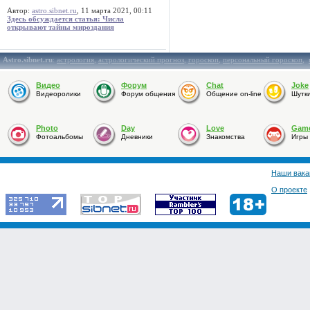
Автор:
astro.sibnet.ru
, 11 марта 2021, 00:11
Здесь обсуждается статья: Числа
открывают тайны мироздания
Astro.sibnet.ru
:
астрология
,
астрологический прогноз
,
гороскоп
,
персональный гороскоп
,
Видео
Форум
Chat
Joke
Видеоролики
Форум общения
Общение on-line
Шутк
Photo
Day
Love
Gam
Фотоальбомы
Дневники
Знакомства
Игры
Наши вака
О проекте