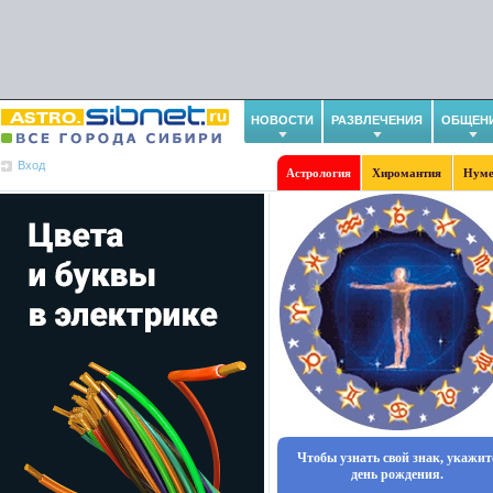
НОВОСТИ
РАЗВЛЕЧЕНИЯ
ОБЩЕН
Вход
Астрология
Хиромантия
Нуме
Чтобы узнать свой знак, укажит
день рождения.