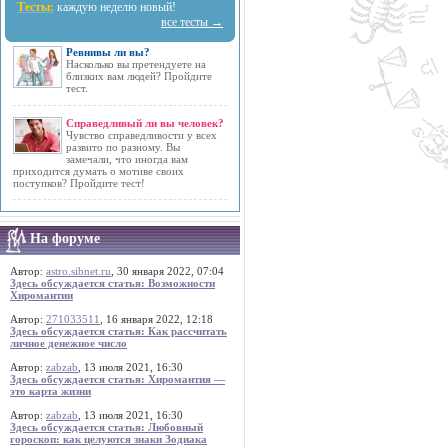
Тесты:
каждую неделю новый!
все тесты →
Ревнивы ли вы?
Насколько вы претендуете на
близких вам людей? Пройдите
тест.
Справедливый ли вы человек?
Чувство справедливости у всех
развито по разному. Вы
замечали, что иногда вам
приходится думать о мотиве своих
поступков? Пройдите тест!
На форуме
Автор:
astro.sibnet.ru
, 30 января 2022, 07:04
Здесь обсуждается статья: Возможности
Хиромантии
Автор:
271033511
, 16 января 2022, 12:18
Здесь обсуждается статья: Как рассчитать
личное денежное число
Автор:
zabzab
, 13 июля 2021, 16:30
Здесь обсуждается статья: Хиромантия —
это карта жизни
Автор:
zabzab
, 13 июля 2021, 16:30
Здесь обсуждается статья: Любовный
гороскоп: как целуются знаки Зодиака