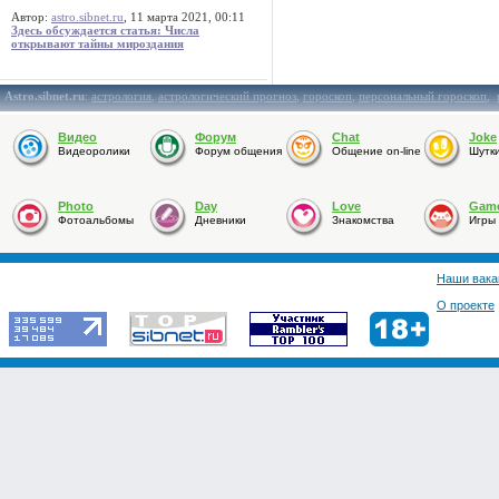
Автор:
astro.sibnet.ru
, 11 марта 2021, 00:11
Здесь обсуждается статья: Числа
открывают тайны мироздания
Astro.sibnet.ru
:
астрология
,
астрологический прогноз
,
гороскоп
,
персональный гороскоп
,
Видео
Форум
Chat
Joke
Видеоролики
Форум общения
Общение on-line
Шутк
Photo
Day
Love
Gam
Фотоальбомы
Дневники
Знакомства
Игры
Наши вака
О проекте