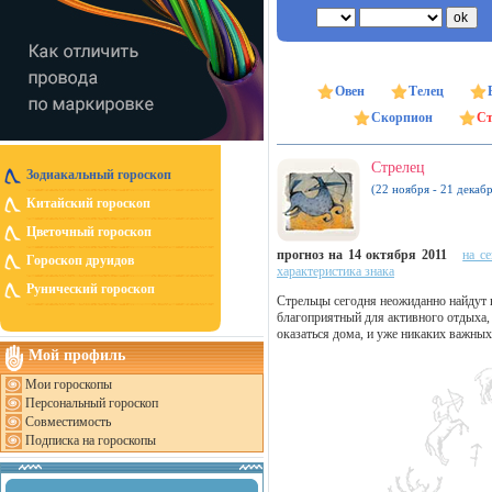
Овен
Телец
Скорпион
Ст
Стрелец
Зодиакальный гороскоп
(22 ноября - 21 декабр
Китайский гороскоп
Цветочный гороскоп
прогноз на 14 октября 2011
на с
Гороскоп друидов
характеристика знака
Рунический гороскоп
Стрельцы сегодня неожиданно найдут
благоприятный для активного отдыха, 
оказаться дома, и уже никаких важных 
Мой профиль
Мои гороскопы
Персональный гороскоп
Совместимость
Подписка на гороскопы