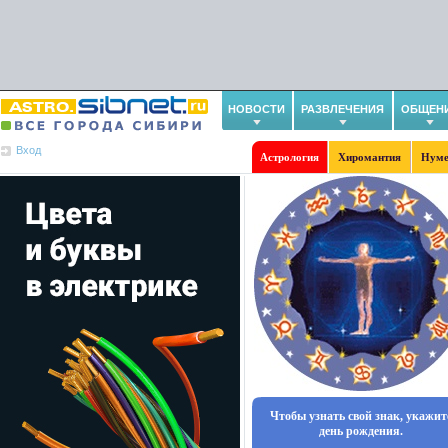
НОВОСТИ
РАЗВЛЕЧЕНИЯ
ОБЩЕН
Вход
Астрология
Хиромантия
Нуме
Чтобы узнать свой знак, укажит
день рождения.