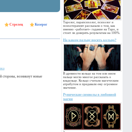
Таролог, парапсихолог, психолог и
Стрелец
Козерог
психотерапевт рассказали о том, как
именно «работает» гадание на Таро, и
стоит ли доверять результатам на 100%.
На каком пальце носить кольцо?
ака
В древности кольцо на том или ином
ой стороны, возникнут новые
пальце могло многое рассказать о
владельце. Кольцо считали магическим
атрибутом и придавали ему огромное
значение.
Рунические символы в любовной
магии