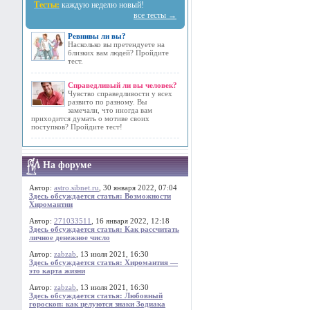
Тесты:
каждую неделю новый!
все тесты →
Ревнивы ли вы?
Насколько вы претендуете на
близких вам людей? Пройдите
тест.
Справедливый ли вы человек?
Чувство справедливости у всех
развито по разному. Вы
замечали, что иногда вам
приходится думать о мотиве своих
поступков? Пройдите тест!
На форуме
Автор:
astro.sibnet.ru
, 30 января 2022, 07:04
Здесь обсуждается статья: Возможности
Хиромантии
Автор:
271033511
, 16 января 2022, 12:18
Здесь обсуждается статья: Как рассчитать
личное денежное число
Автор:
zabzab
, 13 июля 2021, 16:30
Здесь обсуждается статья: Хиромантия —
это карта жизни
Автор:
zabzab
, 13 июля 2021, 16:30
Здесь обсуждается статья: Любовный
гороскоп: как целуются знаки Зодиака