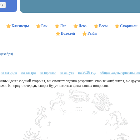
Близнецы
Рак
Лев
Дева
Весы
Скорпион
Водолей
Рыбы
 декабря)
на сегодня
на завтра
на неделю
на август
на 2026 год
общая характеристика зн
ивый день: с одной стороны, вы сможете удачно разрешить старые конфликты, а с друг
ьми. В первую очередь, споры будут касаться финансовых вопросов.