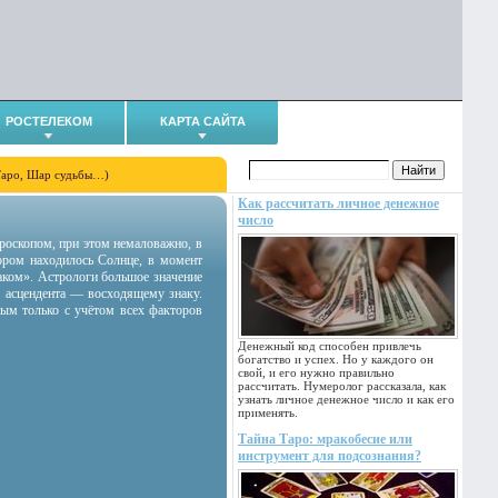
РОСТЕЛЕКОМ
КАРТА САЙТА
Таро, Шар судьбы…)
Как рассчитать личное денежное
число
гороскопом, при этом немаловажно, в
тором находилось Солнце, в момент
аком». Астрологи большое значение
 асцендента — восходящему знаку.
ным только с учётом всех факторов
Денежный код способен привлечь
богатство и успех. Но у каждого он
свой, и его нужно правильно
рассчитать. Нумеролог рассказала, как
узнать личное денежное число и как его
применять.
Тайна Таро: мракобесие или
инструмент для подсознания?