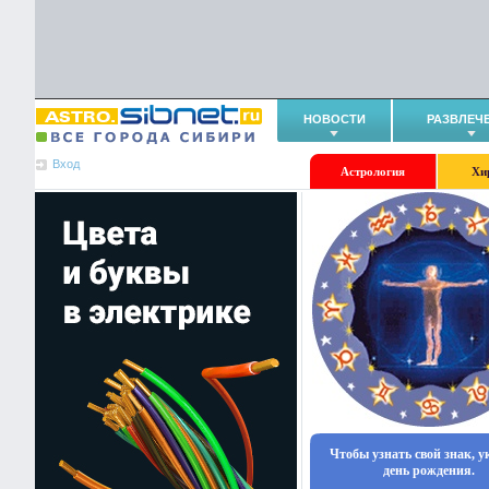
НОВОСТИ
РАЗВЛЕЧ
Вход
Астрология
Хи
Чтобы узнать свой знак, 
день рождения.