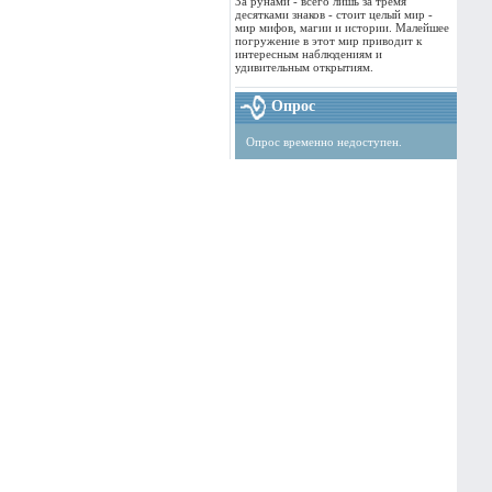
За рунами - всего лишь за тремя
десятками знаков - стоит целый мир -
мир мифов, магии и истории. Малейшее
погружение в этот мир приводит к
интересным наблюдениям и
удивительным открытиям.
Опрос
Опрос временно недоступен.