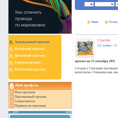
Овен
Телец
Стрелец
Зодиакальный гороскоп
(22 ноября - 21
Китайский гороскоп
Цветочный гороскоп
прогноз на 15 сентября 2011
Гороскоп друидов
Сегодня у Стрельцов противореч
Рунический гороскоп
разногласия с близкими вам люд
Мой профиль
Мои гороскопы
Персональный гороскоп
Совместимость
Подписка на гороскопы