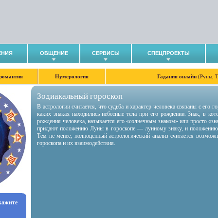
ЕНИЯ
ОБЩЕНИЕ
СЕРВИСЫ
СПЕЦПРОЕКТЫ
романтия
Нумерология
Гадания онлайн
(Руны, 
Зодиакальный гороскоп
В астрологии считается, что судьба и характер человека связаны с его 
каких знаках находились небесные тела при его рождении. Знак, в ко
рождения человека, называется его «солнечным знаком» или просто «зн
придают положению Луны в гороскопе — лунному знаку, и положению
Тем не менее, полноценный астрологический анализ считается возмож
гороскопа и их взаимодействия.
укажите