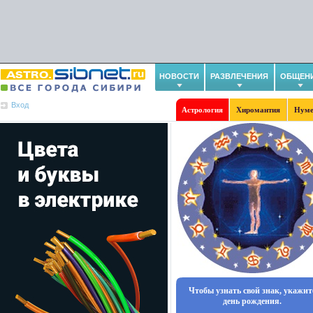
НОВОСТИ
РАЗВЛЕЧЕНИЯ
ОБЩЕН
Вход
Астрология
Хиромантия
Нуме
Чтобы узнать свой знак, укажит
день рождения.