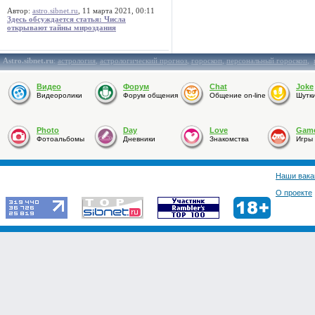
Автор:
astro.sibnet.ru
, 11 марта 2021, 00:11
Здесь обсуждается статья: Числа
открывают тайны мироздания
Astro.sibnet.ru
:
астрология
,
астрологический прогноз
,
гороскоп
,
персональный гороскоп
,
Видео
Форум
Chat
Joke
Видеоролики
Форум общения
Общение on-line
Шутк
Photo
Day
Love
Gam
Фотоальбомы
Дневники
Знакомства
Игры
Наши вака
О проекте