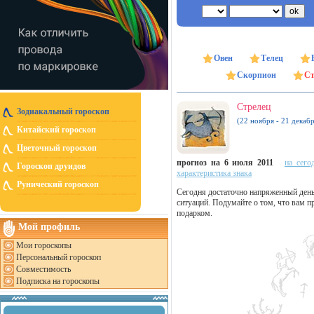
Овен
Телец
Скорпион
Ст
Стрелец
Зодиакальный гороскоп
(22 ноября - 21 декабр
Китайский гороскоп
Цветочный гороскоп
прогноз на 6 июля 2011
на сего
Гороскоп друидов
характеристика знака
Рунический гороскоп
Сегодня достаточно напряженный день
ситуаций. Подумайте о том, что вам п
подарком.
Мой профиль
Мои гороскопы
Персональный гороскоп
Совместимость
Подписка на гороскопы