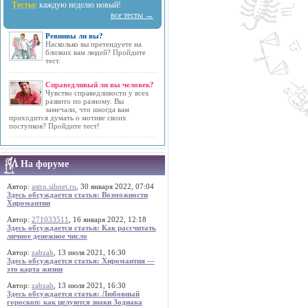
Тесты:
каждую неделю новый!
все тесты →
Ревнивы ли вы?
Насколько вы претендуете на
близких вам людей? Пройдите
тест.
Справедливый ли вы человек?
Чувство справедливости у всех
развито по разному. Вы
замечали, что иногда вам
приходится думать о мотиве своих
поступков? Пройдите тест!
На форуме
Автор:
astro.sibnet.ru
, 30 января 2022, 07:04
Здесь обсуждается статья: Возможности
Хиромантии
Автор:
271033511
, 16 января 2022, 12:18
Здесь обсуждается статья: Как рассчитать
личное денежное число
Автор:
zabzab
, 13 июля 2021, 16:30
Здесь обсуждается статья: Хиромантия —
это карта жизни
Автор:
zabzab
, 13 июля 2021, 16:30
Здесь обсуждается статья: Любовный
гороскоп: как целуются знаки Зодиака