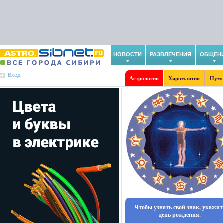
НОВОСТИ
РАЗВЛЕЧЕНИЯ
ОБЩЕН
Вход
Астрология
Хиромантия
Нуме
Чтобы узнать свой знак, укажит
день рождения.