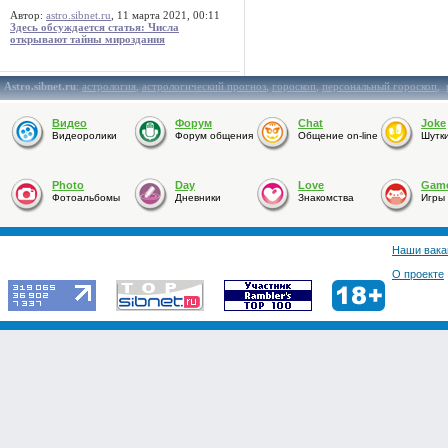
Автор:
astro.sibnet.ru
, 11 марта 2021, 00:11
Здесь обсуждается статья: Числа
открывают тайны мироздания
Astro.sibnet.ru
:
астрология
,
астрологический прогноз
,
гороскоп
,
персональный гороскоп
,
Видео
Форум
Chat
Joke
Видеоролики
Форум общения
Общение on-line
Шутк
Photo
Day
Love
Gam
Фотоальбомы
Дневники
Знакомства
Игры
Наши вака
О проекте