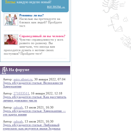
Тесты:
каждую неделю новый!
все тесты →
Ревнивы ли вы?
Насколько вы претендуете на
близких вам людей? Пройдите
тест.
Справедливый ли вы человек?
Чувство справедливости у всех
развито по разному. Вы
замечали, что иногда вам
приходится думать о мотиве своих
поступков? Пройдите тест!
На форуме
Автор:
astro.sibnet.ru
, 30 января 2022, 07:04
Здесь обсуждается статья: Возможности
Хиромантии
Автор:
271033511
, 16 января 2022, 12:18
Здесь обсуждается статья: Как рассчитать
личное денежное число
Автор:
zabzab
, 13 июля 2021, 16:30
Здесь обсуждается статья: Хиромантия —
это карта жизни
Автор:
zabzab
, 13 июля 2021, 16:30
Здесь обсуждается статья: Любовный
гороскоп: как целуются знаки Зодиака