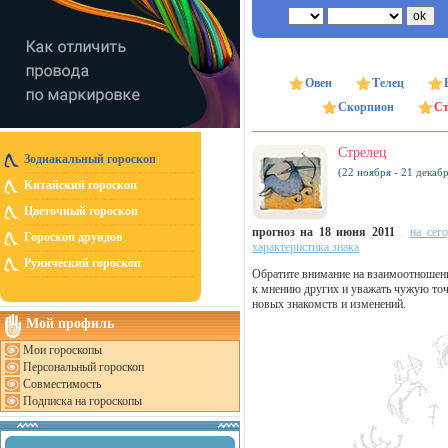
Овен
Телец
Скорпион
Ст
Стрелец
Зодиакальный гороскоп
(22 ноября - 21 декабр
Китайский гороскоп
Цветочный гороскоп
прогноз на 18 июня 2011
на сег
Гороскоп друидов
характеристика знака
Рунический гороскоп
Обратите внимание на взаимоотношени
к мнению других и уважать чужую точк
новых знакомств и изменений.
Мой профиль
Мои гороскопы
Персональный гороскоп
Совместимость
Подписка на гороскопы