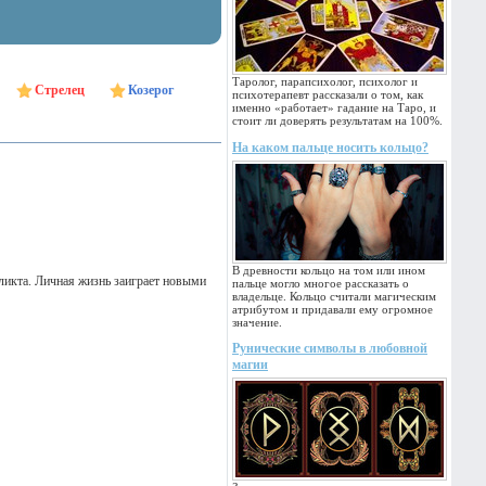
Таролог, парапсихолог, психолог и
Стрелец
Козерог
психотерапевт рассказали о том, как
именно «работает» гадание на Таро, и
стоит ли доверять результатам на 100%.
На каком пальце носить кольцо?
В древности кольцо на том или ином
ликта. Личная жизнь заиграет новыми
пальце могло многое рассказать о
владельце. Кольцо считали магическим
атрибутом и придавали ему огромное
значение.
Рунические символы в любовной
магии