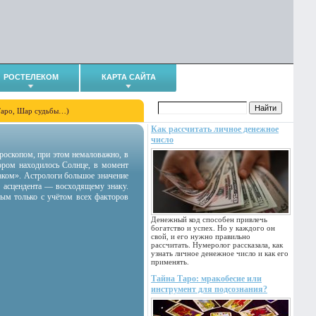
РОСТЕЛЕКОМ
КАРТА САЙТА
Таро, Шар судьбы…)
Как рассчитать личное денежное
число
гороскопом, при этом немаловажно, в
тором находилось Солнце, в момент
аком». Астрологи большое значение
 асцендента — восходящему знаку.
ным только с учётом всех факторов
Денежный код способен привлечь
богатство и успех. Но у каждого он
свой, и его нужно правильно
рассчитать. Нумеролог рассказала, как
узнать личное денежное число и как его
применять.
Тайна Таро: мракобесие или
инструмент для подсознания?