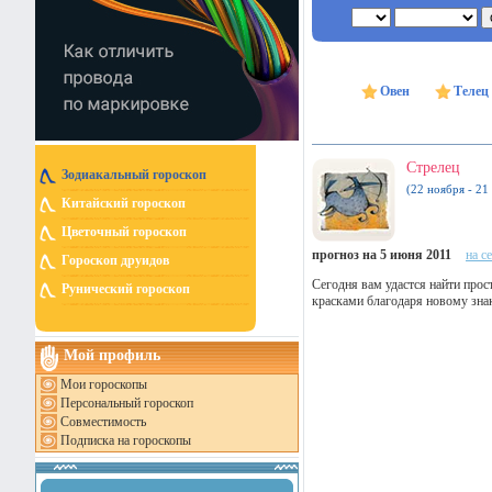
Овен
Телец
Стрелец
Зодиакальный гороскоп
(22 ноября - 21
Китайский гороскоп
Цветочный гороскоп
прогноз на 5 июня 2011
на с
Гороскоп друидов
Сегодня вам удастся найти прос
Рунический гороскоп
красками благодаря новому знако
Мой профиль
Мои гороскопы
Персональный гороскоп
Совместимость
Подписка на гороскопы