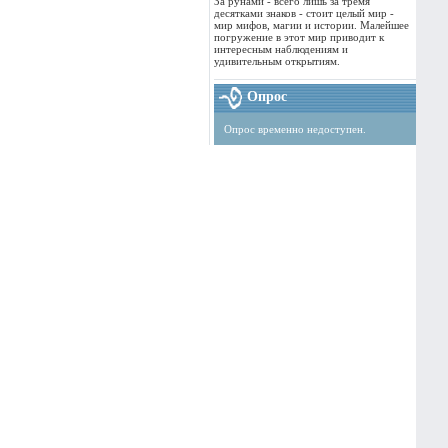
За рунами - всего лишь за тремя
десятками знаков - стоит целый мир -
мир мифов, магии и истории. Малейшее
погружение в этот мир приводит к
интересным наблюдениям и
удивительным открытиям.
Опрос
Опрос временно недоступен.