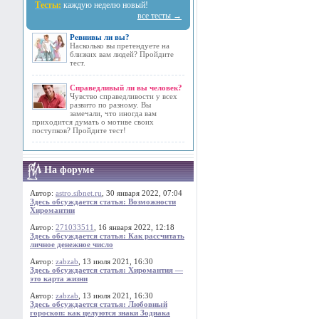
Тесты:
каждую неделю новый!
все тесты →
Ревнивы ли вы?
Насколько вы претендуете на
близких вам людей? Пройдите
тест.
Справедливый ли вы человек?
Чувство справедливости у всех
развито по разному. Вы
замечали, что иногда вам
приходится думать о мотиве своих
поступков? Пройдите тест!
На форуме
Автор:
astro.sibnet.ru
, 30 января 2022, 07:04
Здесь обсуждается статья: Возможности
Хиромантии
Автор:
271033511
, 16 января 2022, 12:18
Здесь обсуждается статья: Как рассчитать
личное денежное число
Автор:
zabzab
, 13 июля 2021, 16:30
Здесь обсуждается статья: Хиромантия —
это карта жизни
Автор:
zabzab
, 13 июля 2021, 16:30
Здесь обсуждается статья: Любовный
гороскоп: как целуются знаки Зодиака