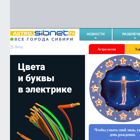
НОВОСТИ
РАЗВЛЕЧ
Вход
Астрология
Хи
Чтобы узнать свой знак, 
день рождения.