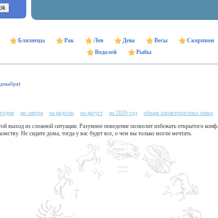
Близнецы
Рак
Лев
Дева
Весы
Скорпион
Водолей
Рыбы
 декабря)
егодня
на завтра
на неделю
на август
на 2026 год
общая характеристика знака
той выход из сложной ситуации. Разумное поведение позволит избежать открытого конф
мству. Не сидите дома, тогда у вас будет все, о чем вы только могли мечтать.