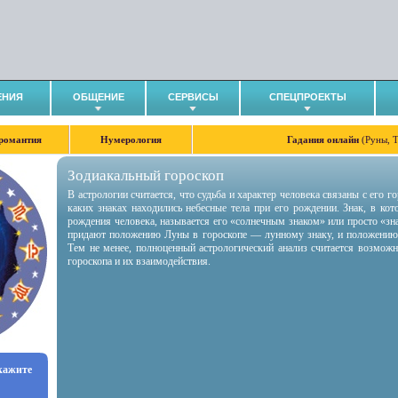
ЕНИЯ
ОБЩЕНИЕ
СЕРВИСЫ
СПЕЦПРОЕКТЫ
романтия
Нумерология
Гадания онлайн
(Руны, 
Зодиакальный гороскоп
В астрологии считается, что судьба и характер человека связаны с его 
каких знаках находились небесные тела при его рождении. Знак, в ко
рождения человека, называется его «солнечным знаком» или просто «зн
придают положению Луны в гороскопе — лунному знаку, и положению
Тем не менее, полноценный астрологический анализ считается возмож
гороскопа и их взаимодействия.
укажите