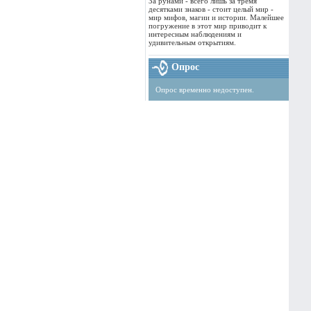
За рунами - всего лишь за тремя
десятками знаков - стоит целый мир -
мир мифов, магии и истории. Малейшее
погружение в этот мир приводит к
интересным наблюдениям и
удивительным открытиям.
Опрос
Опрос временно недоступен.