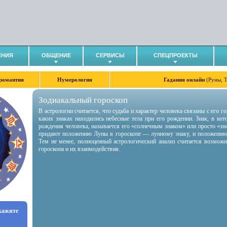
ЕНИЯ
ОБЩЕНИЕ
СЕРВИСЫ
СПЕЦПРОЕКТЫ
романтия
Нумерология
Гадания онлайн
(Руны, 
Зодиакальный гороскоп
В астрологии считается, что судьба и характер человека связаны с его 
каких знаках находились небесные тела при его рождении. Знак, в ко
рождения человека, называется его «солнечным знаком» или просто «зн
придают положению Луны в гороскопе — лунному знаку, и положению
Тем не менее, полноценный астрологический анализ считается возмож
гороскопа и их взаимодействия.
укажите