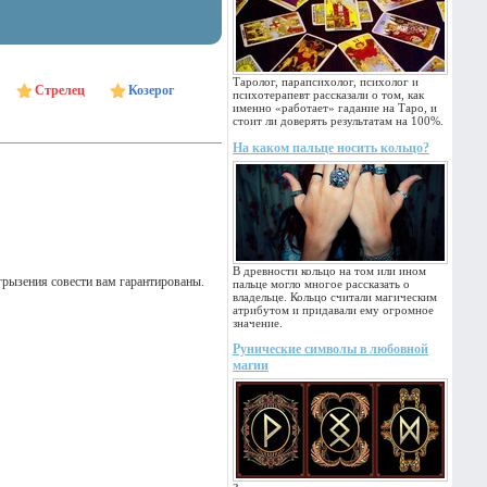
Таролог, парапсихолог, психолог и
Стрелец
Козерог
психотерапевт рассказали о том, как
именно «работает» гадание на Таро, и
стоит ли доверять результатам на 100%.
На каком пальце носить кольцо?
В древности кольцо на том или ином
угрызения совести вам гарантированы.
пальце могло многое рассказать о
владельце. Кольцо считали магическим
атрибутом и придавали ему огромное
значение.
Рунические символы в любовной
магии