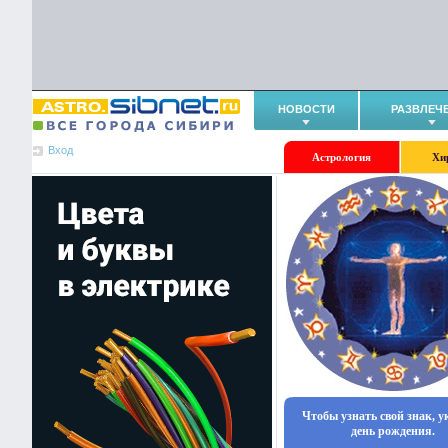
НОВОСТИ
РАЗВЛЕЧ
Вход
Астрология
Хи
Чтобы узнать свой знак, 
день рождения.