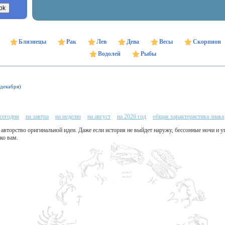
Близнецы
Рак
Лев
Дева
Весы
Скорпион
Водолей
Рыбы
 декабря)
 сегодня
на завтра
на неделю
на август
на 2026 год
общая характеристика знака
 авторство оригинальной идеи. Даже если история не выйдет наружу, бессонные ночи и 
ко вам.