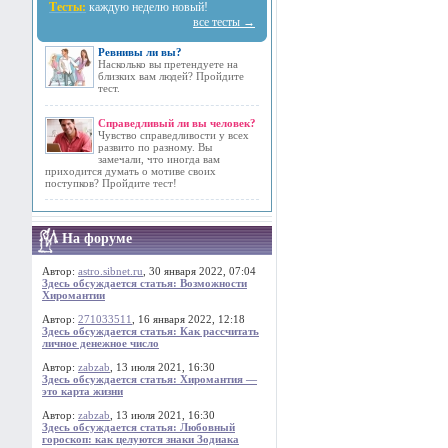
Тесты:
каждую неделю новый!
все тесты →
Ревнивы ли вы?
Насколько вы претендуете на
близких вам людей? Пройдите
тест.
Справедливый ли вы человек?
Чувство справедливости у всех
развито по разному. Вы
замечали, что иногда вам
приходится думать о мотиве своих
поступков? Пройдите тест!
На форуме
Автор:
astro.sibnet.ru
, 30 января 2022, 07:04
Здесь обсуждается статья: Возможности
Хиромантии
Автор:
271033511
, 16 января 2022, 12:18
Здесь обсуждается статья: Как рассчитать
личное денежное число
Автор:
zabzab
, 13 июля 2021, 16:30
Здесь обсуждается статья: Хиромантия —
это карта жизни
Автор:
zabzab
, 13 июля 2021, 16:30
Здесь обсуждается статья: Любовный
гороскоп: как целуются знаки Зодиака