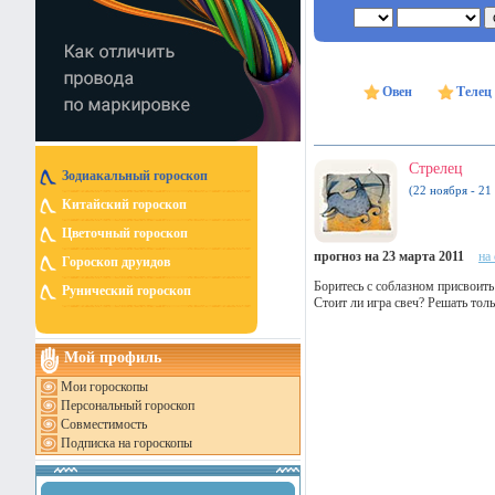
Овен
Телец
Стрелец
Зодиакальный гороскоп
(22 ноября - 21
Китайский гороскоп
Цветочный гороскоп
прогноз на 23 марта 2011
на
Гороскоп друидов
Боритесь с соблазном присвоить
Рунический гороскоп
Стоит ли игра свеч? Решать толь
Мой профиль
Мои гороскопы
Персональный гороскоп
Совместимость
Подписка на гороскопы