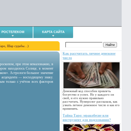
РОСТЕЛЕКОМ
КАРТА САЙТА
Таро, Шар судьбы…)
Как рассчитать личное денежное
число
гороскопом, при этом немаловажно, в
тором находилось Солнце, в момент
аком». Астрологи большое значение
 асцендента — восходящему знаку.
ным только с учётом всех факторов
Денежный код способен привлечь
богатство и успех. Но у каждого он
свой, и его нужно правильно
рассчитать. Нумеролог рассказала, как
узнать личное денежное число и как его
применять.
Тайна Таро: мракобесие или
инструмент для подсознания?