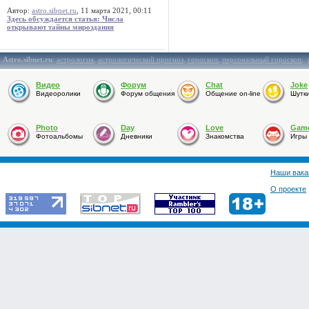
Автор:
astro.sibnet.ru
, 11 марта 2021, 00:11
Здесь обсуждается статья: Числа
открывают тайны мироздания
Astro.sibnet.ru
:
астрология
,
астрологический прогноз
,
гороскоп
,
персональный гороскоп
,
Видео
Форум
Chat
Joke
Видеоролики
Форум общения
Общение on-line
Шутк
Photo
Day
Love
Gam
Фотоальбомы
Дневники
Знакомства
Игры
Наши вака
О проекте