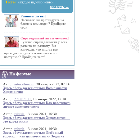
Тесты:
каждую неделю новый!
все тесты →
Ревнивы ли вы?
Насколько вы претендуете на
близких вам людей? Пройдите
тест.
Справедливый ли вы человек?
Чувство справедливости у всех
развито по разному. Вы
замечали, что иногда вам
приходится думать о мотиве своих
поступков? Пройдите тест!
На форуме
Автор:
astro.sibnet.ru
, 30 января 2022, 07:04
Здесь обсуждается статья: Возможности
Хиромантии
Автор:
271033511
, 16 января 2022, 12:18
Здесь обсуждается статья: Как рассчитать
личное денежное число
Автор:
zabzab
, 13 июля 2021, 16:30
Здесь обсуждается статья: Хиромантия —
это карта жизни
Автор:
zabzab
, 13 июля 2021, 16:30
Здесь обсуждается статья: Любовный
гороскоп: как целуются знаки Зодиака