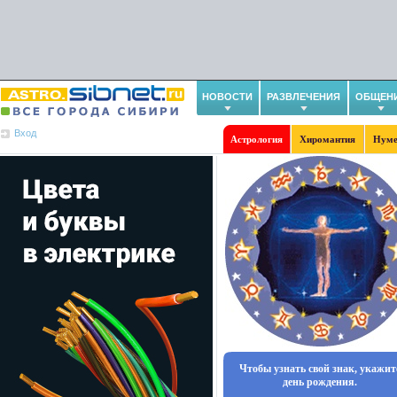
НОВОСТИ
РАЗВЛЕЧЕНИЯ
ОБЩЕН
Вход
Астрология
Хиромантия
Нуме
Чтобы узнать свой знак, укажит
день рождения.