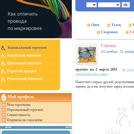
Овен
Телец
Скорпион
Ст
Стрелец
Зодиакальный гороскоп
(22 ноября - 21 декабр
Китайский гороскоп
Цветочный гороскоп
прогноз на 2 марта 2011
на сего
Гороскоп друидов
характеристика знака
Рунический гороскоп
Навестите старых друзей, родственни
оценят, да и вы получите заряд полож
Мой профиль
Мои гороскопы
Персональный гороскоп
Совместимость
Подписка на гороскопы