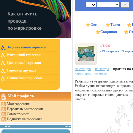
Овен
Телец
Скорпион
Ст
Рыбы
Зодиакальный гороскоп
(19 февраля - 19 марта
Китайский гороскоп
Цветочный гороскоп
на сегодня
на завтра
прогноз на н
Гороскоп друидов
характеристика знака
Рунический гороскоп
Рыбы могут уверенно приступать к но
Рыбам лучше не посвящать окружающи
мудрости и спокойствию удастся успе
открыто говорить о своих чувствах —
Мой профиль
счастье.
Мои гороскопы
Персональный гороскоп
Совместимость
Подписка на гороскопы