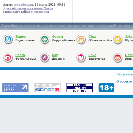
Автор:
astro.sibnet.ru
, 11 марта 2021, 00:11
Здесь обсуждается статья: Числа
открывают тайны мироздания
Astro.sibnet.ru
:
астрология
,
астрологический прогноз
,
гороскоп
,
персональный гороскоп
,
Видео
Форум
Chat
Joke
Видеоролики
Форум общения
Общение on-line
Шутк
Photo
Day
Love
Gam
Фотоальбомы
Дневники
Знакомства
Игры
Наши вака
О проекте