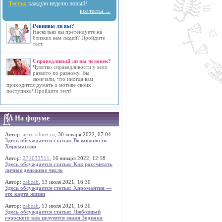
Тесты:
каждую неделю новый!
все тесты →
Ревнивы ли вы?
Насколько вы претендуете на
близких вам людей? Пройдите
тест.
Справедливый ли вы человек?
Чувство справедливости у всех
развито по разному. Вы
замечали, что иногда вам
приходится думать о мотиве своих
поступков? Пройдите тест!
На форуме
Автор:
astro.sibnet.ru
, 30 января 2022, 07:04
Здесь обсуждается статья: Возможности
Хиромантии
Автор:
271033511
, 16 января 2022, 12:18
Здесь обсуждается статья: Как рассчитать
личное денежное число
Автор:
zabzab
, 13 июля 2021, 16:30
Здесь обсуждается статья: Хиромантия —
это карта жизни
Автор:
zabzab
, 13 июля 2021, 16:30
Здесь обсуждается статья: Любовный
гороскоп: как целуются знаки Зодиака