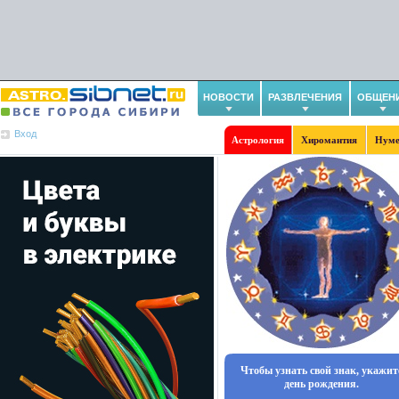
НОВОСТИ
РАЗВЛЕЧЕНИЯ
ОБЩЕН
Вход
Астрология
Хиромантия
Нуме
Чтобы узнать свой знак, укажит
день рождения.