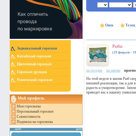
Овен
Телец
Рыбы
Зодиакальный гороскоп
(19 февраля - 1
Китайский гороскоп
Цветочный гороскоп
на сегодня
на завтра
прогноз
Гороскоп друидов
На этой неделе в жизни Рыб све
Рунический гороскоп
внешней реализации, так и для 
радость и умиротворение. Запомн
приведет вас к вашему уникаль
Мой профиль
Мои гороскопы
Персональный гороскоп
Совместимость
Подписка на гороскопы