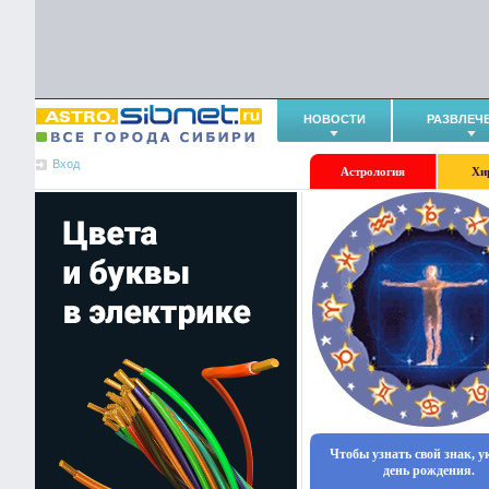
НОВОСТИ
РАЗВЛЕЧ
Вход
Астрология
Хи
Чтобы узнать свой знак, 
день рождения.