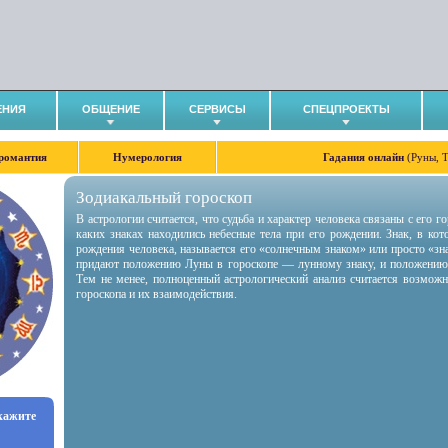
ЕНИЯ
ОБЩЕНИЕ
СЕРВИСЫ
СПЕЦПРОЕКТЫ
романтия
Нумерология
Гадания онлайн
(Руны, 
Зодиакальный гороскоп
В астрологии считается, что судьба и характер человека связаны с его 
каких знаках находились небесные тела при его рождении. Знак, в ко
рождения человека, называется его «солнечным знаком» или просто «зн
придают положению Луны в гороскопе — лунному знаку, и положению
Тем не менее, полноценный астрологический анализ считается возмож
гороскопа и их взаимодействия.
укажите