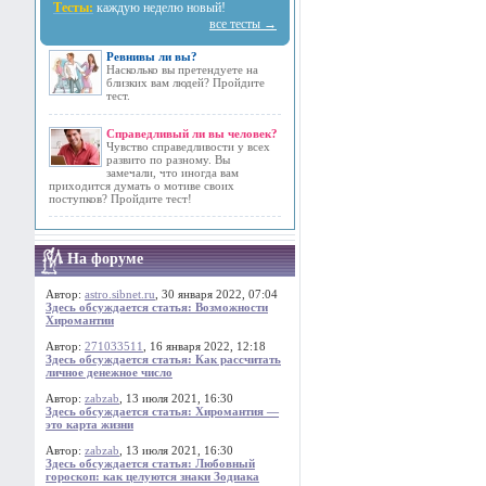
Тесты:
каждую неделю новый!
все тесты →
Ревнивы ли вы?
Насколько вы претендуете на
близких вам людей? Пройдите
тест.
Справедливый ли вы человек?
Чувство справедливости у всех
развито по разному. Вы
замечали, что иногда вам
приходится думать о мотиве своих
поступков? Пройдите тест!
На форуме
Автор:
astro.sibnet.ru
, 30 января 2022, 07:04
Здесь обсуждается статья: Возможности
Хиромантии
Автор:
271033511
, 16 января 2022, 12:18
Здесь обсуждается статья: Как рассчитать
личное денежное число
Автор:
zabzab
, 13 июля 2021, 16:30
Здесь обсуждается статья: Хиромантия —
это карта жизни
Автор:
zabzab
, 13 июля 2021, 16:30
Здесь обсуждается статья: Любовный
гороскоп: как целуются знаки Зодиака