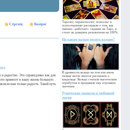
Таролог, парапсихолог, психолог и
Стрелец
Козерог
психотерапевт рассказали о том, как
именно «работает» гадание на Таро, и
стоит ли доверять результатам на 100%.
На каком пальце носить кольцо?
нака
В древности кольцо на том или ином
 и радостно. Это справедливо как для
пальце могло многое рассказать о
и это принесет в вашу жизнь большую
владельце. Кольцо считали магическим
атрибутом и придавали ему огромное
авляли вам только радость. Такой путь
значение.
Рунические символы в любовной
магии