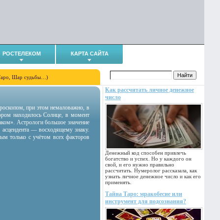
РОСТЕЛЕКОМ
КАРТА САЙТА
Таро, Шар судьбы…)
Как рассчитать личное денежное
число
гороскопом, при этом немаловажно, в
тором находилось Солнце, в момент
аком». Астрологи большое значение
 асцендента — восходящему знаку.
ным только с учётом всех факторов
Денежный код способен привлечь
богатство и успех. Но у каждого он
свой, и его нужно правильно
рассчитать. Нумеролог рассказала, как
узнать личное денежное число и как его
применять.
Тайна Таро: мракобесие или
инструмент для подсознания?