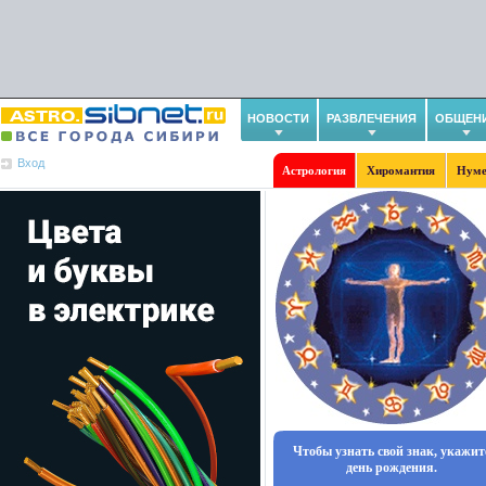
НОВОСТИ
РАЗВЛЕЧЕНИЯ
ОБЩЕН
Вход
Астрология
Хиромантия
Нуме
Чтобы узнать свой знак, укажит
день рождения.