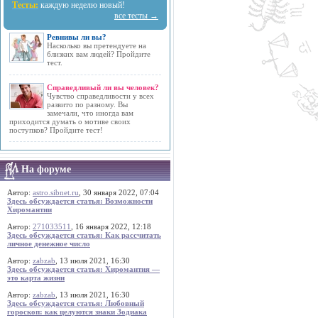
Тесты:
каждую неделю новый!
все тесты →
Ревнивы ли вы?
Насколько вы претендуете на
близких вам людей? Пройдите
тест.
Справедливый ли вы человек?
Чувство справедливости у всех
развито по разному. Вы
замечали, что иногда вам
приходится думать о мотиве своих
поступков? Пройдите тест!
На форуме
Автор:
astro.sibnet.ru
, 30 января 2022, 07:04
Здесь обсуждается статья: Возможности
Хиромантии
Автор:
271033511
, 16 января 2022, 12:18
Здесь обсуждается статья: Как рассчитать
личное денежное число
Автор:
zabzab
, 13 июля 2021, 16:30
Здесь обсуждается статья: Хиромантия —
это карта жизни
Автор:
zabzab
, 13 июля 2021, 16:30
Здесь обсуждается статья: Любовный
гороскоп: как целуются знаки Зодиака