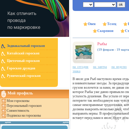
Овен
Телец
Скорпион
Ст
Рыбы
Зодиакальный гороскоп
(19 февраля - 19 марта
Китайский гороскоп
Цветочный гороскоп
на сегодня
на завтра
на неделю
Гороскоп друидов
знака
Рунический гороскоп
В июле для Рыб наступило время отды
и внимательные звезды. За предыдущий
грузом волочется за вами, не давая с
которое Рыбы уже давно привыкли сни
Мой профиль
усталость душевная. Вы устали от пере
потеряете так необходимую вам чувств
Мои гороскопы
самые неисправимые трудоголики, кото
Персональный гороскоп
должны выкроить несколько дней, чтоб
Совместимость
выправить нервы. В профессиональной
Подписка на гороскопы
встанут перед вами в июле, будут дела