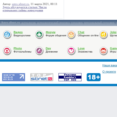
Автор:
astro.sibnet.ru
, 11 марта 2021, 00:11
Здесь обсуждается статья: Числа
открывают тайны мироздания
Astro.sibnet.ru
:
астрология
,
астрологический прогноз
,
гороскоп
,
персональный гороскоп
,
Видео
Форум
Chat
Joke
Видеоролики
Форум общения
Общение on-line
Шутк
Photo
Day
Love
Gam
Фотоальбомы
Дневники
Знакомства
Игры
Наши вака
О проекте