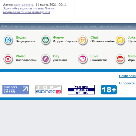
Автор:
astro.sibnet.ru
, 11 марта 2021, 00:11
Здесь обсуждается статья: Числа
открывают тайны мироздания
Astro.sibnet.ru
:
астрология
,
астрологический прогноз
,
гороскоп
,
персональный гороскоп
,
Видео
Форум
Chat
Joke
Видеоролики
Форум общения
Общение on-line
Шутк
Photo
Day
Love
Gam
Фотоальбомы
Дневники
Знакомства
Игры
Наши вака
О проекте