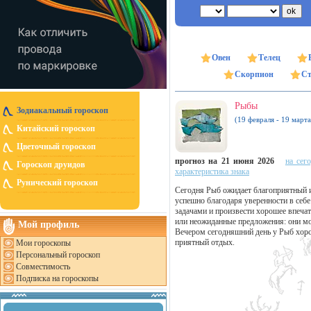
Овен
Телец
Скорпион
Ст
Рыбы
Зодиакальный гороскоп
(19 февраля - 19 марта
Китайский гороскоп
Цветочный гороскоп
прогноз на 21 июня 2026
на сег
Гороскоп друидов
характеристика знака
Рунический гороскоп
Сегодня Рыб ожидает благоприятный и
успешно благодаря уверенности в себ
задачами и произвести хорошее впеча
или неожиданные предложения: они мо
Мой профиль
Вечером сегодняшний день у Рыб хоро
приятный отдых.
Мои гороскопы
Персональный гороскоп
Совместимость
Подписка на гороскопы