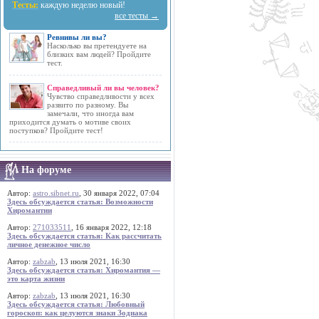
Тесты:
каждую неделю новый!
все тесты →
Ревнивы ли вы?
Насколько вы претендуете на
близких вам людей? Пройдите
тест.
Справедливый ли вы человек?
Чувство справедливости у всех
развито по разному. Вы
замечали, что иногда вам
приходится думать о мотиве своих
поступков? Пройдите тест!
На форуме
Автор:
astro.sibnet.ru
, 30 января 2022, 07:04
Здесь обсуждается статья: Возможности
Хиромантии
Автор:
271033511
, 16 января 2022, 12:18
Здесь обсуждается статья: Как рассчитать
личное денежное число
Автор:
zabzab
, 13 июля 2021, 16:30
Здесь обсуждается статья: Хиромантия —
это карта жизни
Автор:
zabzab
, 13 июля 2021, 16:30
Здесь обсуждается статья: Любовный
гороскоп: как целуются знаки Зодиака