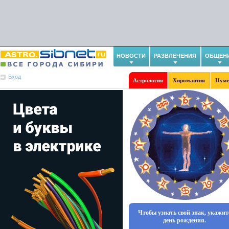
НОВОСТИ
РАЗВЛЕЧЕНИЯ
ОБЩЕН
Вход
Астрология
Хиромантия
Нуме
Чтобы узнать свой знак, укажит
день рождения.