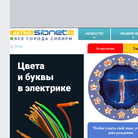
НОВОСТИ
РАЗВЛЕЧ
Вход
Астрология
Хи
Чтобы узнать свой знак, 
день рождения.