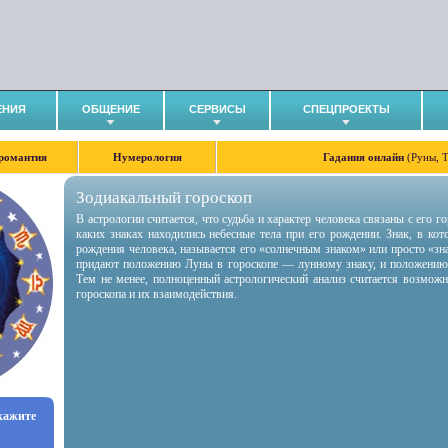
ЕНИЯ
ОБЩЕНИЕ
СЕРВИСЫ
СПЕЦПРОЕКТЫ
романтия
Нумерология
Гадания онлайн
(Руны, 
Зодиакальный гороскоп
В астрологии считается, что судьба и характер человека связаны с его 
каких знаках находились небесные тела при его рождении. Знак, в ко
рождения человека, называется его «солнечным знаком» или просто «зн
придают положению Луны в гороскопе — лунному знаку, и положению
Тем не менее, полноценный астрологический анализ считается возмож
гороскопа и их взаимодействия.
укажите