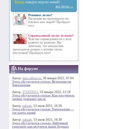
Тесты:
каждую неделю новый!
все тесты →
Ревнивы ли вы?
Насколько вы претендуете на
близких вам людей? Пройдите
тест.
Справедливый ли вы человек?
Чувство справедливости у всех
развито по разному. Вы
замечали, что иногда вам
приходится думать о мотиве своих
поступков? Пройдите тест!
На форуме
Автор:
astro.sibnet.ru
, 30 января 2022, 07:04
Здесь обсуждается статья: Возможности
Хиромантии
Автор:
271033511
, 16 января 2022, 12:18
Здесь обсуждается статья: Как рассчитать
личное денежное число
Автор:
zabzab
, 13 июля 2021, 16:30
Здесь обсуждается статья: Хиромантия —
это карта жизни
Автор:
zabzab
, 13 июля 2021, 16:30
Здесь обсуждается статья: Любовный
гороскоп: как целуются знаки Зодиака