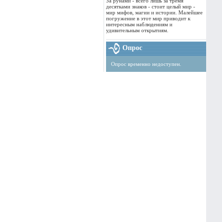
За рунами - всего лишь за тремя
десятками знаков - стоит целый мир -
мир мифов, магии и истории. Малейшее
погружение в этот мир приводит к
интересным наблюдениям и
удивительным открытиям.
Опрос
Опрос временно недоступен.