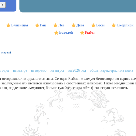
Близнецы
Рак
Лев
Дева
Весы
Скорпион
Водолей
Рыбы
9 марта)
егодня
на завтра
на неделю
на август
на 2026 год
общая характеристика знака
т осторожности и здравого смысла. Сегодня Рыбам не следует безоговорочно верить вс
в заблуждение или пытаться использовать в собственных интересах. Также сегодняшний 
анию, поддержите иммунитет, больше гуляйте и сохраняйте физическую активность.