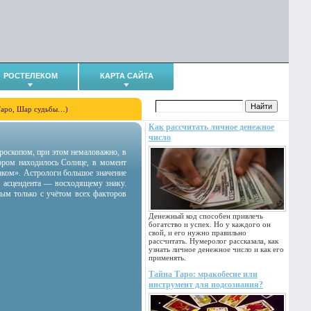
РОСТЕЛЕКОМ
КАРТА САЙТА
Таро, Шар судьбы…)
Как рассчитать личное денежное
число
гороскопом, при этом немаловажно, в
тором находилось Солнце, в момент
аком». Астрологи большое значение
 асцендента — восходящему знаку.
ным только с учётом всех факторов
Денежный код способен привлечь
богатство и успех. Но у каждого он
свой, и его нужно правильно
рассчитать. Нумеролог рассказала, как
узнать личное денежное число и как его
применять.
Тайна Таро: мракобесие или
инструмент для подсознания?