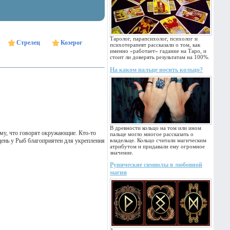
Таролог, парапсихолог, психолог и
Стрелец
Козерог
психотерапевт рассказали о том, как
именно «работает» гадание на Таро, и
стоит ли доверять результатам на 100%.
На каком пальце носить кольцо?
В древности кольцо на том или ином
ему, что говорят окружающие. Кто-то
пальце могло многое рассказать о
день у Рыб благоприятен для укрепления
владельце. Кольцо считали магическим
атрибутом и придавали ему огромное
значение.
Рунические символы в любовной
магии