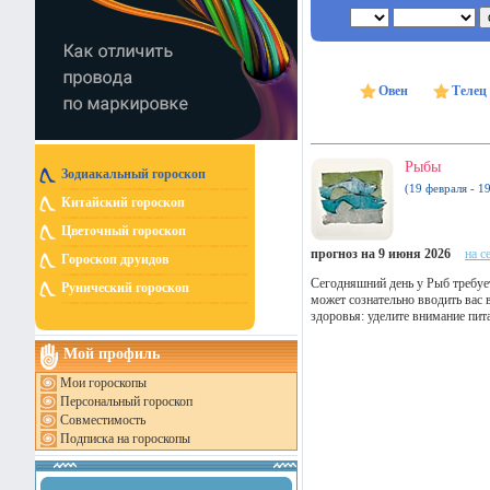
Овен
Телец
Рыбы
Зодиакальный гороскоп
(19 февраля - 1
Китайский гороскоп
Цветочный гороскоп
прогноз на 9 июня 2026
на с
Гороскоп друидов
Сегодняшний день у Рыб требуе
Рунический гороскоп
может сознательно вводить вас 
здоровья: уделите внимание пит
Мой профиль
Мои гороскопы
Персональный гороскоп
Совместимость
Подписка на гороскопы