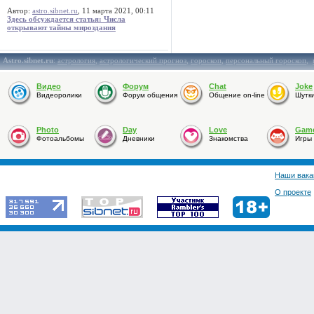
Автор:
astro.sibnet.ru
, 11 марта 2021, 00:11
Здесь обсуждается статья: Числа
открывают тайны мироздания
Astro.sibnet.ru
:
астрология
,
астрологический прогноз
,
гороскоп
,
персональный гороскоп
,
Видео
Форум
Chat
Joke
Видеоролики
Форум общения
Общение on-line
Шутк
Photo
Day
Love
Gam
Фотоальбомы
Дневники
Знакомства
Игры
Наши вака
О проекте