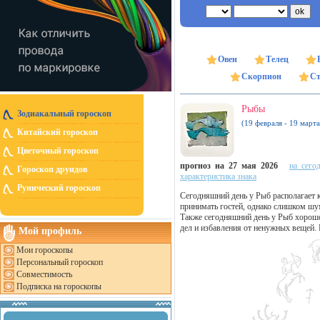
Овен
Телец
Скорпион
Ст
Рыбы
Зодиакальный гороскоп
(19 февраля - 19 марта
Китайский гороскоп
Цветочный гороскоп
прогноз на 27 мая 2026
на сего
Гороскоп друидов
характеристика знака
Рунический гороскоп
Сегодняшний день у Рыб располагает
принимать гостей, однако слишком шу
Также сегодняшний день у Рыб хорош
дел и избавления от ненужных вещей.
Мой профиль
Мои гороскопы
Персональный гороскоп
Совместимость
Подписка на гороскопы