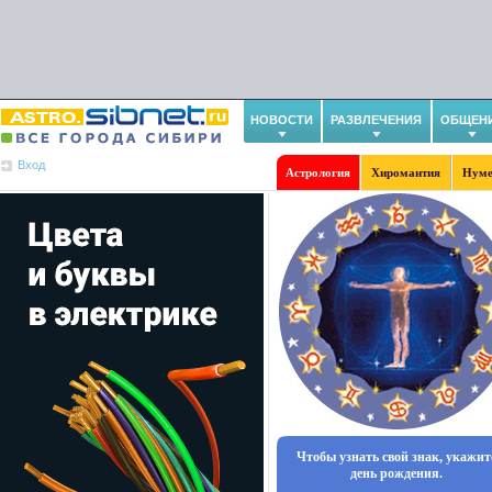
НОВОСТИ
РАЗВЛЕЧЕНИЯ
ОБЩЕН
Вход
Астрология
Хиромантия
Нуме
Чтобы узнать свой знак, укажит
день рождения.