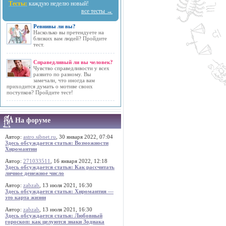
Тесты:
каждую неделю новый!
все тесты →
Ревнивы ли вы?
Насколько вы претендуете на
близких вам людей? Пройдите
тест.
Справедливый ли вы человек?
Чувство справедливости у всех
развито по разному. Вы
замечали, что иногда вам
приходится думать о мотиве своих
поступков? Пройдите тест!
На форуме
Автор:
astro.sibnet.ru
, 30 января 2022, 07:04
Здесь обсуждается статья: Возможности
Хиромантии
Автор:
271033511
, 16 января 2022, 12:18
Здесь обсуждается статья: Как рассчитать
личное денежное число
Автор:
zabzab
, 13 июля 2021, 16:30
Здесь обсуждается статья: Хиромантия —
это карта жизни
Автор:
zabzab
, 13 июля 2021, 16:30
Здесь обсуждается статья: Любовный
гороскоп: как целуются знаки Зодиака