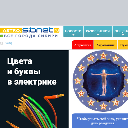
НОВОСТИ
РАЗВЛЕЧЕНИЯ
ОБЩЕН
Вход
Астрология
Хиромантия
Нуме
Чтобы узнать свой знак, укажит
день рождения.