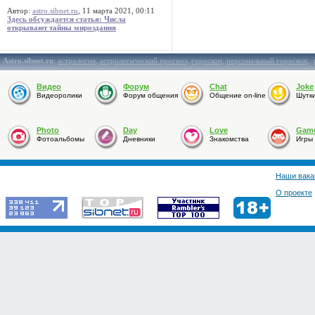
Автор:
astro.sibnet.ru
, 11 марта 2021, 00:11
Здесь обсуждается статья: Числа
открывают тайны мироздания
Astro.sibnet.ru
:
астрология
,
астрологический прогноз
,
гороскоп
,
персональный гороскоп
,
Видео
Форум
Chat
Joke
Видеоролики
Форум общения
Общение on-line
Шутк
Photo
Day
Love
Gam
Фотоальбомы
Дневники
Знакомства
Игры
Наши вака
О проекте