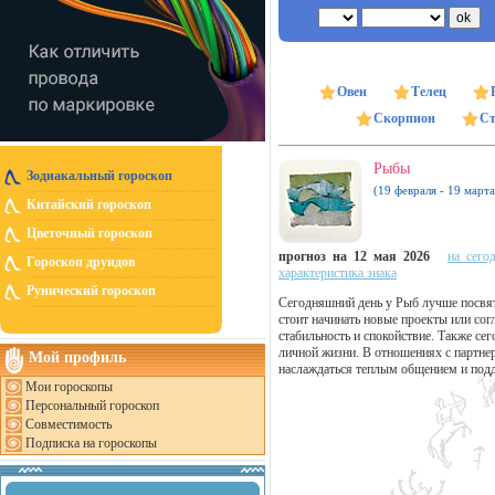
Овен
Телец
Скорпион
Ст
Рыбы
Зодиакальный гороскоп
(19 февраля - 19 марта
Китайский гороскоп
Цветочный гороскоп
прогноз на 12 мая 2026
на сего
Гороскоп друидов
характеристика знака
Рунический гороскоп
Сегодняшний день у Рыб лучше посвя
стоит начинать новые проекты или со
стабильность и спокойствие. Также се
личной жизни. В отношениях с партне
Мой профиль
наслаждаться теплым общением и подд
Мои гороскопы
Персональный гороскоп
Совместимость
Подписка на гороскопы