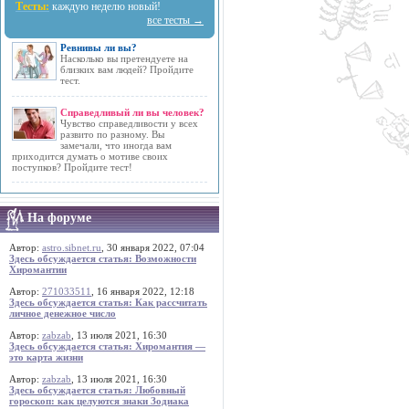
Тесты:
каждую неделю новый!
все тесты →
Ревнивы ли вы?
Насколько вы претендуете на
близких вам людей? Пройдите
тест.
Справедливый ли вы человек?
Чувство справедливости у всех
развито по разному. Вы
замечали, что иногда вам
приходится думать о мотиве своих
поступков? Пройдите тест!
На форуме
Автор:
astro.sibnet.ru
, 30 января 2022, 07:04
Здесь обсуждается статья: Возможности
Хиромантии
Автор:
271033511
, 16 января 2022, 12:18
Здесь обсуждается статья: Как рассчитать
личное денежное число
Автор:
zabzab
, 13 июля 2021, 16:30
Здесь обсуждается статья: Хиромантия —
это карта жизни
Автор:
zabzab
, 13 июля 2021, 16:30
Здесь обсуждается статья: Любовный
гороскоп: как целуются знаки Зодиака