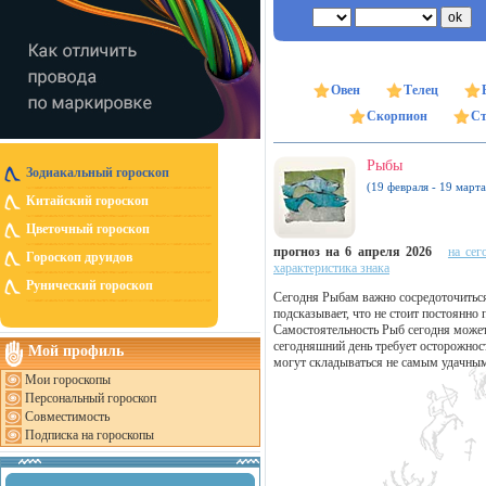
Овен
Телец
Скорпион
Ст
Рыбы
Зодиакальный гороскоп
(19 февраля - 19 марта
Китайский гороскоп
Цветочный гороскоп
прогноз на 6 апреля 2026
на сег
Гороскоп друидов
характеристика знака
Рунический гороскоп
Сегодня Рыбам важно сосредоточиться
подсказывает, что не стоит постоянно
Самостоятельность Рыб сегодня может
сегодняшний день требует осторожнос
Мой профиль
могут складываться не самым удачны
Мои гороскопы
Персональный гороскоп
Совместимость
Подписка на гороскопы