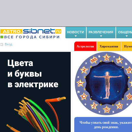
НОВОСТИ
РАЗВЛЕЧЕНИЯ
ОБЩЕН
Вход
Астрология
Хиромантия
Нуме
Чтобы узнать свой знак, укажит
день рождения.