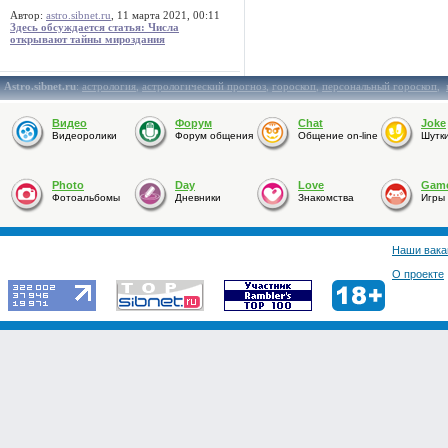
Автор:
astro.sibnet.ru
, 11 марта 2021, 00:11
Здесь обсуждается статья: Числа
открывают тайны мироздания
Astro.sibnet.ru
:
астрология
,
астрологический прогноз
,
гороскоп
,
персональный гороскоп
,
Видео
Форум
Chat
Joke
Видеоролики
Форум общения
Общение on-line
Шутк
Photo
Day
Love
Gam
Фотоальбомы
Дневники
Знакомства
Игры
Наши вака
О проекте