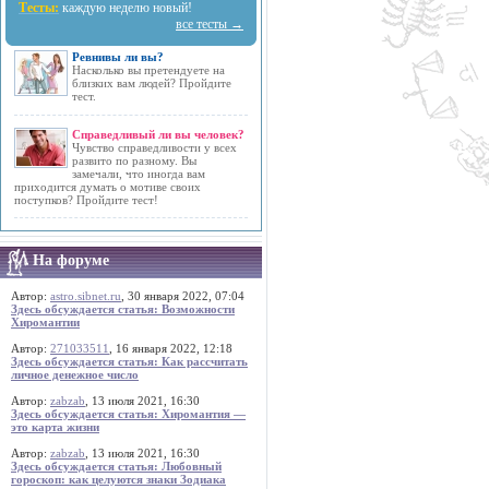
Тесты:
каждую неделю новый!
все тесты →
Ревнивы ли вы?
Насколько вы претендуете на
близких вам людей? Пройдите
тест.
Справедливый ли вы человек?
Чувство справедливости у всех
развито по разному. Вы
замечали, что иногда вам
приходится думать о мотиве своих
поступков? Пройдите тест!
На форуме
Автор:
astro.sibnet.ru
, 30 января 2022, 07:04
Здесь обсуждается статья: Возможности
Хиромантии
Автор:
271033511
, 16 января 2022, 12:18
Здесь обсуждается статья: Как рассчитать
личное денежное число
Автор:
zabzab
, 13 июля 2021, 16:30
Здесь обсуждается статья: Хиромантия —
это карта жизни
Автор:
zabzab
, 13 июля 2021, 16:30
Здесь обсуждается статья: Любовный
гороскоп: как целуются знаки Зодиака