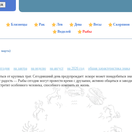
Близнецы
Рак
Лев
Дева
Весы
Скорпион
Водолей
Рыбы
9 марта)
сегодня
на завтра
на неделю
на август
на 2026 год
общая характеристика знака
ься от крупных трат. Сегодняшний день предупреждает: вскоре может понадобиться зна
т радость — Рыбы сегодня могут провести время с друзьями, активно общаться и заводит
третят особенного человека, способного изменить их жизнь.