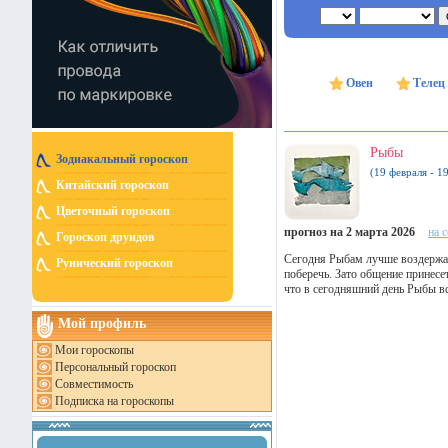
Овен
Телец
Рыбы
Зодиакальный гороскоп
(19 февраля - 1
Китайский гороскоп
Цветочный гороскоп
прогноз на 2 марта 2026
на 
Гороскоп друидов
Сегодня Рыбам лучше воздержат
Рунический гороскоп
поберечь. Зато общение принесе
что в сегодняшний день Рыбы вс
Мой профиль
Мои гороскопы
Персональный гороскоп
Совместимость
Подписка на гороскопы