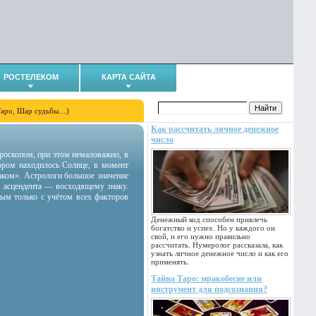
РОСТЕЛЕКОМ
КАРТА САЙТА
Таро, Шар судьбы…)
Как рассчитать личное денежное
число
гороскопом, при этом немаловажно, в
тором находилось Солнце, в момент
аком». Астрологи большое значение
 асцендента — восходящему знаку.
ным только с учётом всех факторов
Денежный код способен привлечь
богатство и успех. Но у каждого он
свой, и его нужно правильно
рассчитать. Нумеролог рассказала, как
узнать личное денежное число и как его
применять.
Тайна Таро: мракобесие или
инструмент для подсознания?