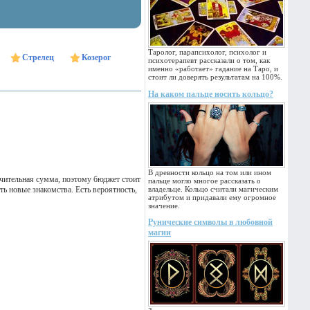
Таролог, парапсихолог, психолог и
Стрелец
Козерог
психотерапевт рассказали о том, как
именно «работает» гадание на Таро, и
стоит ли доверять результатам на 100%.
На каком пальце носить кольцо?
В древности кольцо на том или ином
чительная сумма, поэтому бюджет стоит
пальце могло многое рассказать о
ь новые знакомства. Есть вероятность,
владельце. Кольцо считали магическим
атрибутом и придавали ему огромное
значение.
Рунические символы в любовной
магии