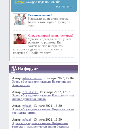
Тесты:
каждую неделю новый!
все тесты →
Ревнивы ли вы?
Насколько вы претендуете на
близких вам людей? Пройдите
тест.
Справедливый ли вы человек?
Чувство справедливости у всех
развито по разному. Вы
замечали, что иногда вам
приходится думать о мотиве своих
поступков? Пройдите тест!
На форуме
Автор:
astro.sibnet.ru
, 30 января 2022, 07:04
Здесь обсуждается статья: Возможности
Хиромантии
Автор:
271033511
, 16 января 2022, 12:18
Здесь обсуждается статья: Как рассчитать
личное денежное число
Автор:
zabzab
, 13 июля 2021, 16:30
Здесь обсуждается статья: Хиромантия —
это карта жизни
Автор:
zabzab
, 13 июля 2021, 16:30
Здесь обсуждается статья: Любовный
гороскоп: как целуются знаки Зодиака