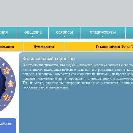
ЕНИЯ
ОБЩЕНИЕ
СЕРВИСЫ
СПЕЦПРОЕКТЫ
романтия
Нумерология
Гадания онлайн
(Руны, 
Зодиакальный гороскоп
В астрологии считается, что судьба и характер человека связаны с его 
каких знаках находились небесные тела при его рождении. Знак, в ко
рождения человека, называется его «солнечным знаком» или просто «зн
придают положению Луны в гороскопе — лунному знаку, и положению
Тем не менее, полноценный астрологический анализ считается возмож
гороскопа и их взаимодействия.
укажите