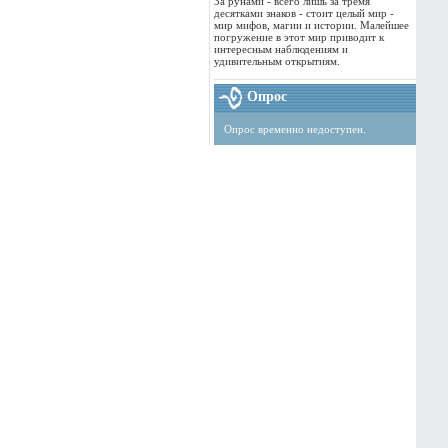
За рунами - всего лишь за тремя
десятками знаков - стоит целый мир -
мир мифов, магии и истории. Малейшее
погружение в этот мир приводит к
интересным наблюдениям и
удивительным открытиям.
Опрос
Опрос временно недоступен.