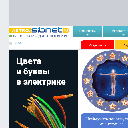
НОВОСТИ
РАЗВЛЕЧ
Вход
Астрология
Хи
Чтобы узнать свой знак, 
день рождения.