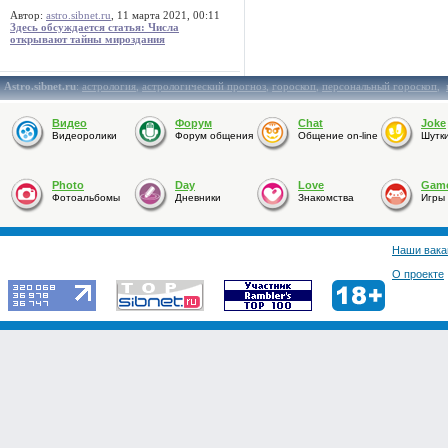
Автор:
astro.sibnet.ru
, 11 марта 2021, 00:11
Здесь обсуждается статья: Числа
открывают тайны мироздания
Astro.sibnet.ru
:
астрология
,
астрологический прогноз
,
гороскоп
,
персональный гороскоп
,
Видео
Форум
Chat
Joke
Видеоролики
Форум общения
Общение on-line
Шутк
Photo
Day
Love
Gam
Фотоальбомы
Дневники
Знакомства
Игры
Наши вака
О проекте