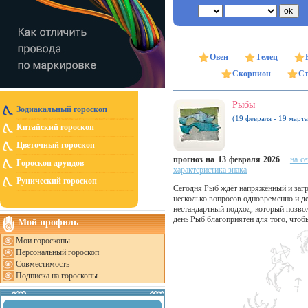
Овен
Телец
Скорпион
Ст
Рыбы
Зодиакальный гороскоп
(19 февраля - 19 марта
Китайский гороскоп
Цветочный гороскоп
прогноз на 13 февраля 2026
на с
Гороскоп друидов
характеристика знака
Рунический гороскоп
Сегодня Рыб ждёт напряжённый и загр
несколько вопросов одновременно и д
нестандартный подход, который позво
день Рыб благоприятен для того, что
Мой профиль
Мои гороскопы
Персональный гороскоп
Совместимость
Подписка на гороскопы