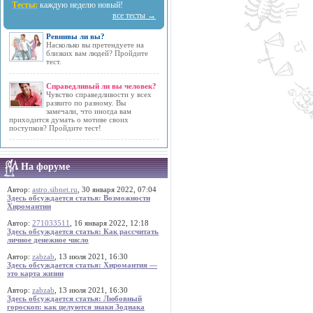
Тесты:
каждую неделю новый!
все тесты →
Ревнивы ли вы?
Насколько вы претендуете на
близких вам людей? Пройдите
тест.
Справедливый ли вы человек?
Чувство справедливости у всех
развито по разному. Вы
замечали, что иногда вам
приходится думать о мотиве своих
поступков? Пройдите тест!
На форуме
Автор:
astro.sibnet.ru
, 30 января 2022, 07:04
Здесь обсуждается статья: Возможности
Хиромантии
Автор:
271033511
, 16 января 2022, 12:18
Здесь обсуждается статья: Как рассчитать
личное денежное число
Автор:
zabzab
, 13 июля 2021, 16:30
Здесь обсуждается статья: Хиромантия —
это карта жизни
Автор:
zabzab
, 13 июля 2021, 16:30
Здесь обсуждается статья: Любовный
гороскоп: как целуются знаки Зодиака