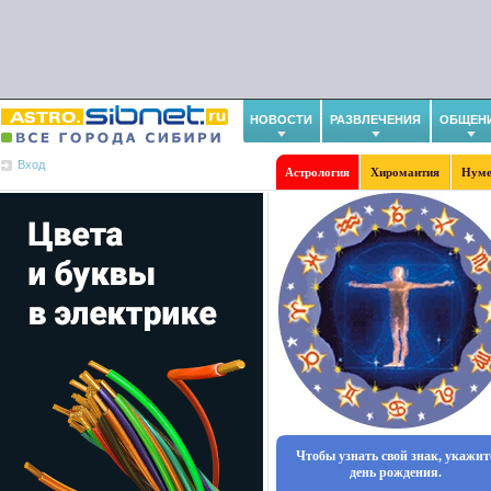
НОВОСТИ
РАЗВЛЕЧЕНИЯ
ОБЩЕН
Вход
Астрология
Хиромантия
Нуме
Чтобы узнать свой знак, укажит
день рождения.