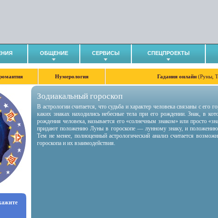
ЕНИЯ
ОБЩЕНИЕ
СЕРВИСЫ
СПЕЦПРОЕКТЫ
романтия
Нумерология
Гадания онлайн
(Руны, 
Зодиакальный гороскоп
В астрологии считается, что судьба и характер человека связаны с его 
каких знаках находились небесные тела при его рождении. Знак, в ко
рождения человека, называется его «солнечным знаком» или просто «зн
придают положению Луны в гороскопе — лунному знаку, и положению
Тем не менее, полноценный астрологический анализ считается возмож
гороскопа и их взаимодействия.
укажите