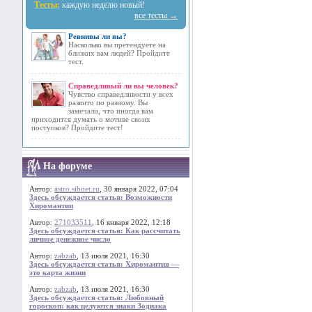
Тесты:
каждую неделю новый!
все тесты →
Ревнивы ли вы?
Насколько вы претендуете на
близких вам людей? Пройдите
тест.
Справедливый ли вы человек?
Чувство справедливости у всех
развито по разному. Вы
замечали, что иногда вам
приходится думать о мотиве своих
поступков? Пройдите тест!
На форуме
Автор:
astro.sibnet.ru
, 30 января 2022, 07:04
Здесь обсуждается статья: Возможности
Хиромантии
Автор:
271033511
, 16 января 2022, 12:18
Здесь обсуждается статья: Как рассчитать
личное денежное число
Автор:
zabzab
, 13 июля 2021, 16:30
Здесь обсуждается статья: Хиромантия —
это карта жизни
Автор:
zabzab
, 13 июля 2021, 16:30
Здесь обсуждается статья: Любовный
гороскоп: как целуются знаки Зодиака