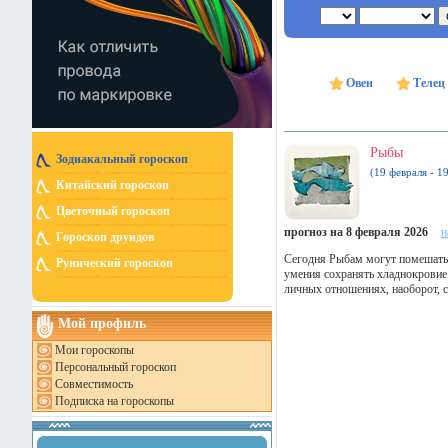
Овен
Телец
Рыбы
Зодиакальный гороскоп
(19 февраля - 1
Китайский гороскоп
Цветочный гороскоп
прогноз на 8 февраля 2026
н
Гороскоп друидов
Сегодня Рыбам могут помешать 
Рунический гороскоп
умения сохранять хладнокровие
личных отношениях, наоборот, 
Мой профиль
Мои гороскопы
Персональный гороскоп
Совместимость
Подписка на гороскопы