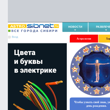
НОВОСТИ
РАЗВЛЕЧ
Вход
Астрология
Хи
Чтобы узнать свой знак, 
день рождения.