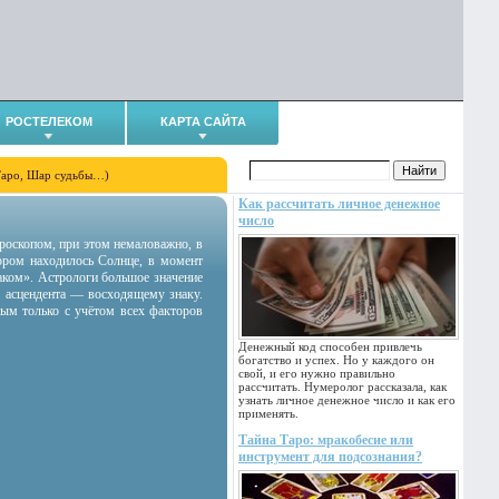
РОСТЕЛЕКОМ
КАРТА САЙТА
Таро, Шар судьбы…)
Как рассчитать личное денежное
число
гороскопом, при этом немаловажно, в
тором находилось Солнце, в момент
аком». Астрологи большое значение
 асцендента — восходящему знаку.
ным только с учётом всех факторов
Денежный код способен привлечь
богатство и успех. Но у каждого он
свой, и его нужно правильно
рассчитать. Нумеролог рассказала, как
узнать личное денежное число и как его
применять.
Тайна Таро: мракобесие или
инструмент для подсознания?