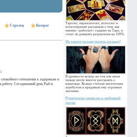
Таролог, парапсихолог, психолог и
Стрелец
Козерог
психотерапевт рассказали о том, как
именно «работает» гадание на Таро, и
стоит ли доверять результатам на 100%.
На каком пальце носить кольцо?
ка
В древности кольцо на том или ином
т спокойного отношения к задержкам и
пальце могло многое рассказать о
а работу. Сегодняшний день Рыб в
владельце. Кольцо считали магическим
атрибутом и придавали ему огромное
значение.
Рунические символы в любовной
магии