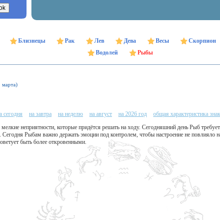
Близнецы
Рак
Лев
Дева
Весы
Скорпион
Водолей
Рыбы
9 марта)
а сегодня
на завтра
на неделю
на август
на 2026 год
общая характеристика зна
мелкие неприятности, которые придётся решать на ходу. Сегодняшний день Рыб требуе
. Сегодня Рыбам важно держать эмоции под контролем, чтобы настроение не повлияло н
советует быть более откровенными.