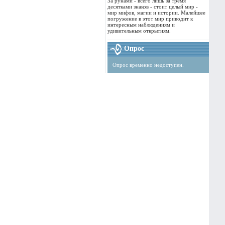
За рунами - всего лишь за тремя
десятками знаков - стоит целый мир -
мир мифов, магии и истории. Малейшее
погружение в этот мир приводит к
интересным наблюдениям и
удивительным открытиям.
Опрос
Опрос временно недоступен.