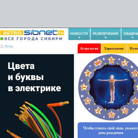
НОВОСТИ
РАЗВЛЕЧЕНИЯ
ОБЩЕН
Вход
Астрология
Хиромантия
Нуме
Чтобы узнать свой знак, укажит
день рождения.