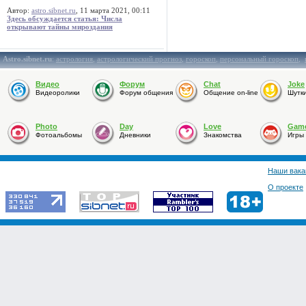
Автор:
astro.sibnet.ru
, 11 марта 2021, 00:11
Здесь обсуждается статья: Числа
открывают тайны мироздания
Astro.sibnet.ru
:
астрология
,
астрологический прогноз
,
гороскоп
,
персональный гороскоп
,
Видео
Форум
Chat
Joke
Видеоролики
Форум общения
Общение on-line
Шутк
Photo
Day
Love
Gam
Фотоальбомы
Дневники
Знакомства
Игры
Наши вака
О проекте