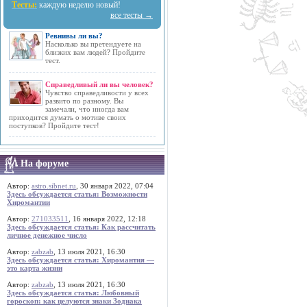
Тесты:
каждую неделю новый!
все тесты →
Ревнивы ли вы?
Насколько вы претендуете на
близких вам людей? Пройдите
тест.
Справедливый ли вы человек?
Чувство справедливости у всех
развито по разному. Вы
замечали, что иногда вам
приходится думать о мотиве своих
поступков? Пройдите тест!
На форуме
Автор:
astro.sibnet.ru
, 30 января 2022, 07:04
Здесь обсуждается статья: Возможности
Хиромантии
Автор:
271033511
, 16 января 2022, 12:18
Здесь обсуждается статья: Как рассчитать
личное денежное число
Автор:
zabzab
, 13 июля 2021, 16:30
Здесь обсуждается статья: Хиромантия —
это карта жизни
Автор:
zabzab
, 13 июля 2021, 16:30
Здесь обсуждается статья: Любовный
гороскоп: как целуются знаки Зодиака