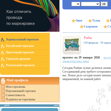
Овен
Телец
Скорпион
Ст
Рыбы
Зодиакальный гороскоп
(19 февраля - 19 марта
Китайский гороскоп
Цветочный гороскоп
прогноз на 29 января 2026
на се
Гороскоп друидов
характеристика знака
Рунический гороскоп
Сегодня Рыбам лучше делиться своим
Сегодняшний день требует осторожно
вас. Новое дело сегодня может начать
напряженной, но важной работ
Мой профиль
Мои гороскопы
Персональный гороскоп
Совместимость
Подписка на гороскопы