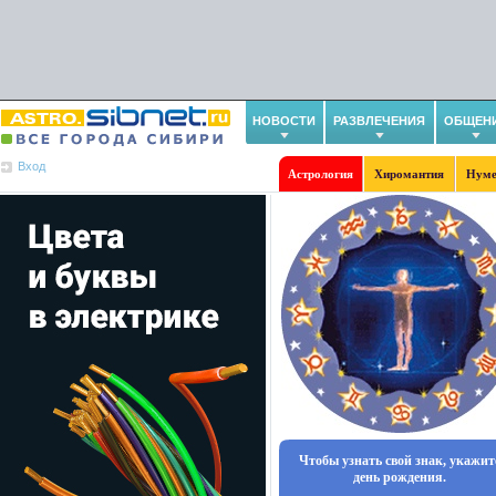
НОВОСТИ
РАЗВЛЕЧЕНИЯ
ОБЩЕН
Вход
Астрология
Хиромантия
Нуме
Чтобы узнать свой знак, укажит
день рождения.