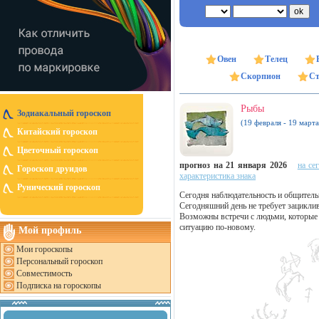
Овен
Телец
Скорпион
Ст
Рыбы
Зодиакальный гороскоп
(19 февраля - 19 марта
Китайский гороскоп
Цветочный гороскоп
прогноз на 21 января 2026
на се
Гороскоп друидов
характеристика знака
Рунический гороскоп
Сегодня наблюдательность и общитель
Сегодняшний день не требует зацикли
Возможны встречи с людьми, которые 
ситуацию по-новому.
Мой профиль
Мои гороскопы
Персональный гороскоп
Совместимость
Подписка на гороскопы