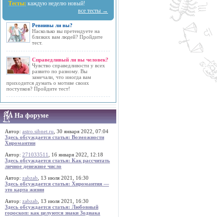
Тесты:
каждую неделю новый!
все тесты →
Ревнивы ли вы?
Насколько вы претендуете на
близких вам людей? Пройдите
тест.
Справедливый ли вы человек?
Чувство справедливости у всех
развито по разному. Вы
замечали, что иногда вам
приходится думать о мотиве своих
поступков? Пройдите тест!
На форуме
Автор:
astro.sibnet.ru
, 30 января 2022, 07:04
Здесь обсуждается статья: Возможности
Хиромантии
Автор:
271033511
, 16 января 2022, 12:18
Здесь обсуждается статья: Как рассчитать
личное денежное число
Автор:
zabzab
, 13 июля 2021, 16:30
Здесь обсуждается статья: Хиромантия —
это карта жизни
Автор:
zabzab
, 13 июля 2021, 16:30
Здесь обсуждается статья: Любовный
гороскоп: как целуются знаки Зодиака