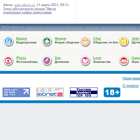
Автор:
astro.sibnet.ru
, 11 марта 2021, 00:11
Здесь обсуждается статья: Числа
открывают тайны мироздания
Astro.sibnet.ru
:
астрология
,
астрологический прогноз
,
гороскоп
,
персональный гороскоп
,
Видео
Форум
Chat
Joke
Видеоролики
Форум общения
Общение on-line
Шутк
Photo
Day
Love
Gam
Фотоальбомы
Дневники
Знакомства
Игры
Наши вака
О проекте