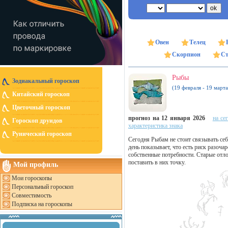
Овен
Телец
Скорпион
Ст
Рыбы
Зодиакальный гороскоп
(19 февраля - 19 марта
Китайский гороскоп
Цветочный гороскоп
прогноз на 12 января 2026
на се
Гороскоп друидов
характеристика знака
Рунический гороскоп
Сегодня Рыбам не стоит связывать с
день показывает, что есть риск разоча
собственные потребности. Старые от
поставить в них точку.
Мой профиль
Мои гороскопы
Персональный гороскоп
Совместимость
Подписка на гороскопы