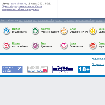
Автор:
astro.sibnet.ru
, 11 марта 2021, 00:11
Здесь обсуждается статья: Числа
открывают тайны мироздания
Astro.sibnet.ru
:
астрология
,
астрологический прогноз
,
гороскоп
,
персональный гороскоп
,
Видео
Форум
Chat
Joke
Видеоролики
Форум общения
Общение on-line
Шутк
Photo
Day
Love
Gam
Фотоальбомы
Дневники
Знакомства
Игры
Наши вака
О проекте