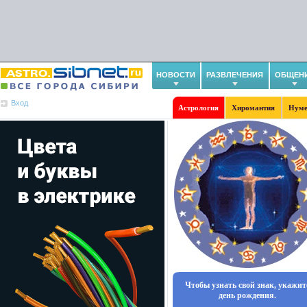
НОВОСТИ
РАЗВЛЕЧЕНИЯ
ОБЩЕН
Вход
Астрология
Хиромантия
Нуме
Чтобы узнать свой знак, укажит
день рождения.