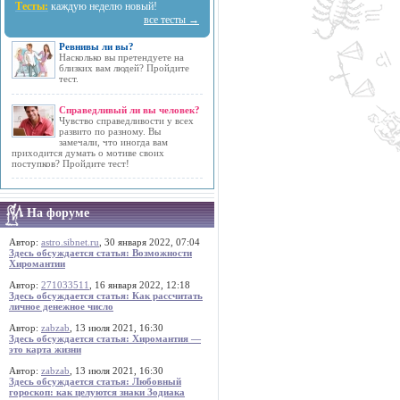
Тесты:
каждую неделю новый!
все тесты →
Ревнивы ли вы?
Насколько вы претендуете на
близких вам людей? Пройдите
тест.
Справедливый ли вы человек?
Чувство справедливости у всех
развито по разному. Вы
замечали, что иногда вам
приходится думать о мотиве своих
поступков? Пройдите тест!
На форуме
Автор:
astro.sibnet.ru
, 30 января 2022, 07:04
Здесь обсуждается статья: Возможности
Хиромантии
Автор:
271033511
, 16 января 2022, 12:18
Здесь обсуждается статья: Как рассчитать
личное денежное число
Автор:
zabzab
, 13 июля 2021, 16:30
Здесь обсуждается статья: Хиромантия —
это карта жизни
Автор:
zabzab
, 13 июля 2021, 16:30
Здесь обсуждается статья: Любовный
гороскоп: как целуются знаки Зодиака