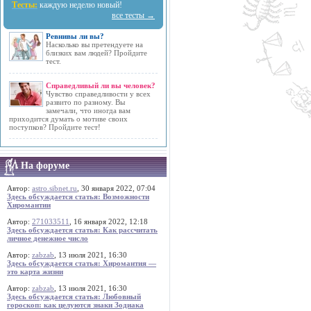
Тесты:
каждую неделю новый!
все тесты →
Ревнивы ли вы?
Насколько вы претендуете на
близких вам людей? Пройдите
тест.
Справедливый ли вы человек?
Чувство справедливости у всех
развито по разному. Вы
замечали, что иногда вам
приходится думать о мотиве своих
поступков? Пройдите тест!
На форуме
Автор:
astro.sibnet.ru
, 30 января 2022, 07:04
Здесь обсуждается статья: Возможности
Хиромантии
Автор:
271033511
, 16 января 2022, 12:18
Здесь обсуждается статья: Как рассчитать
личное денежное число
Автор:
zabzab
, 13 июля 2021, 16:30
Здесь обсуждается статья: Хиромантия —
это карта жизни
Автор:
zabzab
, 13 июля 2021, 16:30
Здесь обсуждается статья: Любовный
гороскоп: как целуются знаки Зодиака