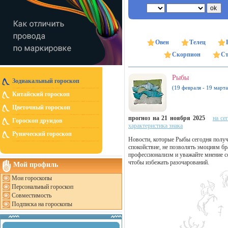
Овен
Телец
Скорпион
Ст
Рыбы
Зодиакальный гороскоп
(19 февраля - 19 марта
Китайский гороскоп
Цветочный гороскоп
прогноз на 21 ноября 2025
на се
Гороскоп друидов
характеристика знака
Рунический гороскоп
Новости, которые Рыбы сегодня получа
спокойствие, не позволять эмоциям бр
профессионализм и уважайте мнение с
чтобы избежать разочарований.
Мой профиль
Мои гороскопы
Персональный гороскоп
Совместимость
Подписка на гороскопы