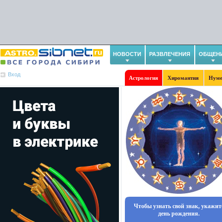
НОВОСТИ
РАЗВЛЕЧЕНИЯ
ОБЩЕН
Вход
Астрология
Хиромантия
Нуме
Чтобы узнать свой знак, укажит
день рождения.