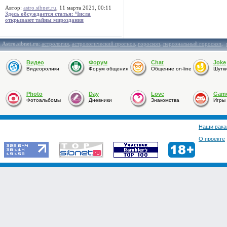
Автор:
astro.sibnet.ru
, 11 марта 2021, 00:11
Здесь обсуждается статья: Числа
открывают тайны мироздания
Astro.sibnet.ru
:
астрология
,
астрологический прогноз
,
гороскоп
,
персональный гороскоп
,
Видео
Форум
Chat
Joke
Видеоролики
Форум общения
Общение on-line
Шутк
Photo
Day
Love
Gam
Фотоальбомы
Дневники
Знакомства
Игры
Наши вака
О проекте