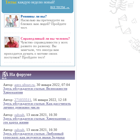
Тесты:
каждую неделю новый!
все тесты →
Ревнивы ли вы?
Насколько вы претендуете на
близких вам людей? Пройдите
тест.
Справедливый ли вы человек?
Чувство справедливости у всех
развито по разному. Вы
замечали, что иногда вам
приходится думать о мотиве своих
поступков? Пройдите тест!
На форуме
Автор:
astro.sibnet.ru
, 30 января 2022, 07:04
Здесь обсуждается статья: Возможности
Хиромантии
Автор:
271033511
, 16 января 2022, 12:18
Здесь обсуждается статья: Как рассчитать
личное денежное число
Автор:
zabzab
, 13 июля 2021, 16:30
Здесь обсуждается статья: Хиромантия —
это карта жизни
Автор:
zabzab
, 13 июля 2021, 16:30
Здесь обсуждается статья: Любовный
гороскоп: как целуются знаки Зодиака