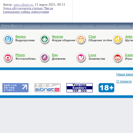
Автор:
astro.sibnet.ru
, 11 марта 2021, 00:11
Здесь обсуждается статья: Числа
открывают тайны мироздания
Astro.sibnet.ru
:
астрология
,
астрологический прогноз
,
гороскоп
,
персональный гороскоп
,
Видео
Форум
Chat
Joke
Видеоролики
Форум общения
Общение on-line
Шутк
Photo
Day
Love
Gam
Фотоальбомы
Дневники
Знакомства
Игры
Наши вака
О проекте