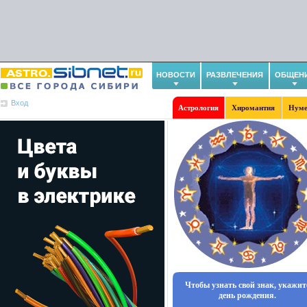
НОВОСТИ
РАЗВЛЕЧЕНИЯ
ОБЩЕН
Вход
Астрология
Хиромантия
Нуме
Чтобы узнать свой знак, укажит
день рождения.