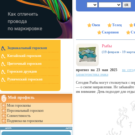
Овен
Телец
Скорпион
Ст
Рыбы
Зодиакальный гороскоп
(19 февраля - 19 марта
Китайский гороскоп
Цветочный гороскоп
прогноз на 23 мая 2025
на сего
Гороскоп друидов
характеристика знака
Рунический гороскоп
Сегодня Рыбы могут столкнуться с пер
— о смене направления. Не забывайте
им внимание. День подходит для отдых
Мой профиль
Мои гороскопы
Персональный гороскоп
Совместимость
Подписка на гороскопы