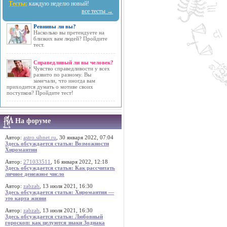
Тесты:
каждую неделю новый!
все тесты →
Ревнивы ли вы?
Насколько вы претендуете на
близких вам людей? Пройдите
тест.
Справедливый ли вы человек?
Чувство справедливости у всех
развито по разному. Вы
замечали, что иногда вам
приходится думать о мотиве своих
поступков? Пройдите тест!
На форуме
Автор:
astro.sibnet.ru
, 30 января 2022, 07:04
Здесь обсуждается статья: Возможности
Хиромантии
Автор:
271033511
, 16 января 2022, 12:18
Здесь обсуждается статья: Как рассчитать
личное денежное число
Автор:
zabzab
, 13 июля 2021, 16:30
Здесь обсуждается статья: Хиромантия —
это карта жизни
Автор:
zabzab
, 13 июля 2021, 16:30
Здесь обсуждается статья: Любовный
гороскоп: как целуются знаки Зодиака