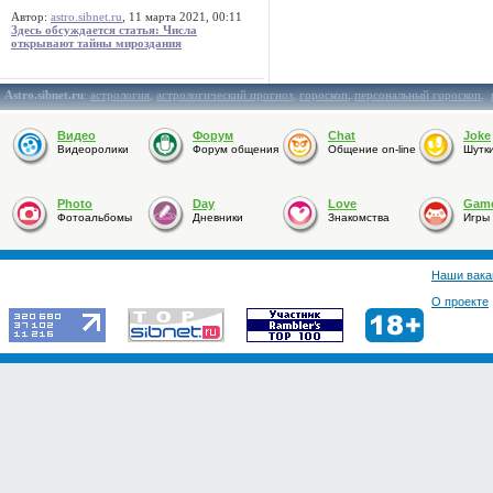
Автор:
astro.sibnet.ru
, 11 марта 2021, 00:11
Здесь обсуждается статья: Числа
открывают тайны мироздания
Astro.sibnet.ru
:
астрология
,
астрологический прогноз
,
гороскоп
,
персональный гороскоп
,
Видео
Форум
Chat
Joke
Видеоролики
Форум общения
Общение on-line
Шутк
Photo
Day
Love
Gam
Фотоальбомы
Дневники
Знакомства
Игры
Наши вака
О проекте