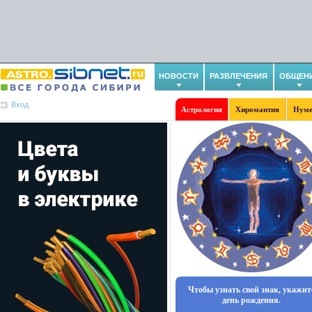
НОВОСТИ
РАЗВЛЕЧЕНИЯ
ОБЩЕН
Вход
Астрология
Хиромантия
Нуме
Чтобы узнать свой знак, укажит
день рождения.