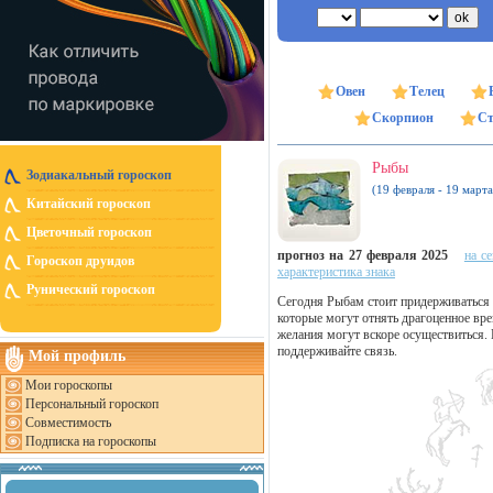
Овен
Телец
Скорпион
Ст
Рыбы
Зодиакальный гороскоп
(19 февраля - 19 марта
Китайский гороскоп
Цветочный гороскоп
прогноз на 27 февраля 2025
на с
Гороскоп друидов
характеристика знака
Рунический гороскоп
Сегодня Рыбам стоит придерживаться 
которые могут отнять драгоценное вр
желания могут вскоре осуществиться.
поддерживайте связь.
Мой профиль
Мои гороскопы
Персональный гороскоп
Совместимость
Подписка на гороскопы