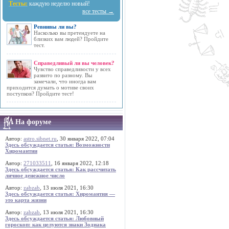
Тесты:
каждую неделю новый!
все тесты →
Ревнивы ли вы?
Насколько вы претендуете на
близких вам людей? Пройдите
тест.
Справедливый ли вы человек?
Чувство справедливости у всех
развито по разному. Вы
замечали, что иногда вам
приходится думать о мотиве своих
поступков? Пройдите тест!
На форуме
Автор:
astro.sibnet.ru
, 30 января 2022, 07:04
Здесь обсуждается статья: Возможности
Хиромантии
Автор:
271033511
, 16 января 2022, 12:18
Здесь обсуждается статья: Как рассчитать
личное денежное число
Автор:
zabzab
, 13 июля 2021, 16:30
Здесь обсуждается статья: Хиромантия —
это карта жизни
Автор:
zabzab
, 13 июля 2021, 16:30
Здесь обсуждается статья: Любовный
гороскоп: как целуются знаки Зодиака