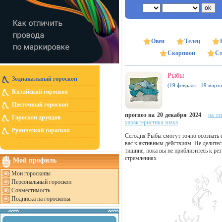
Овен
Телец
Скорпион
Ст
Рыбы
Зодиакальный гороскоп
(19 февраля - 19 марта
Китайский гороскоп
Цветочный гороскоп
прогноз на 20 декабря 2024
на се
Гороскоп друидов
характеристика знака
Рунический гороскоп
Сегодня Рыбы смогут точно осознать с
вас к активным действиям. Не делите
тишине, пока вы не приблизитесь к рез
стремлениях
Мой профиль
Мои гороскопы
Персональный гороскоп
Совместимость
Подписка на гороскопы