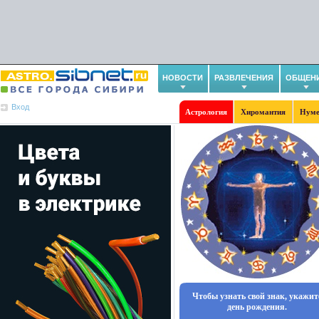
НОВОСТИ
РАЗВЛЕЧЕНИЯ
ОБЩЕН
Вход
Астрология
Хиромантия
Нуме
Чтобы узнать свой знак, укажит
день рождения.