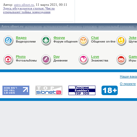
Автор:
astro.sibnet.ru
, 11 марта 2021, 00:11
Здесь обсуждается статья: Числа
открывают тайны мироздания
Astro.sibnet.ru
:
астрология
,
астрологический прогноз
,
гороскоп
,
персональный гороскоп
,
Видео
Форум
Chat
Joke
Видеоролики
Форум общения
Общение on-line
Шутк
Photo
Day
Love
Gam
Фотоальбомы
Дневники
Знакомства
Игры
Наши вака
О проекте