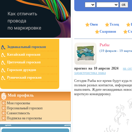
Овен
Телец
Скорпион
Ст
Рыбы
Зодиакальный гороскоп
(19 февраля - 19 марта
Китайский гороскоп
Цветочный гороскоп
прогноз на 10 апреля 2024
на се
Гороскоп друидов
характеристика знака
Рунический гороскоп
Сегодня Рыбы все время будут куда-то
полным разных контактов, информации
выполнить. Ждите неожиданных новост
короткую командировку.
Мой профиль
Мои гороскопы
Персональный гороскоп
Совместимость
Подписка на гороскопы