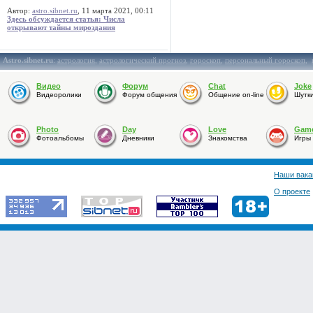
Автор:
astro.sibnet.ru
, 11 марта 2021, 00:11
Здесь обсуждается статья: Числа
открывают тайны мироздания
Astro.sibnet.ru
:
астрология
,
астрологический прогноз
,
гороскоп
,
персональный гороскоп
,
Видео
Форум
Chat
Joke
Видеоролики
Форум общения
Общение on-line
Шутк
Photo
Day
Love
Gam
Фотоальбомы
Дневники
Знакомства
Игры
Наши вака
О проекте