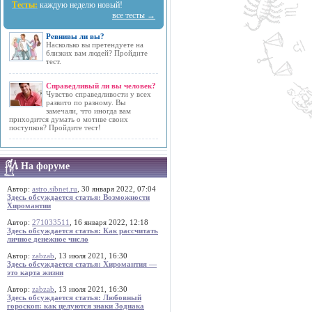
Тесты:
каждую неделю новый!
все тесты →
Ревнивы ли вы?
Насколько вы претендуете на
близких вам людей? Пройдите
тест.
Справедливый ли вы человек?
Чувство справедливости у всех
развито по разному. Вы
замечали, что иногда вам
приходится думать о мотиве своих
поступков? Пройдите тест!
На форуме
Автор:
astro.sibnet.ru
, 30 января 2022, 07:04
Здесь обсуждается статья: Возможности
Хиромантии
Автор:
271033511
, 16 января 2022, 12:18
Здесь обсуждается статья: Как рассчитать
личное денежное число
Автор:
zabzab
, 13 июля 2021, 16:30
Здесь обсуждается статья: Хиромантия —
это карта жизни
Автор:
zabzab
, 13 июля 2021, 16:30
Здесь обсуждается статья: Любовный
гороскоп: как целуются знаки Зодиака