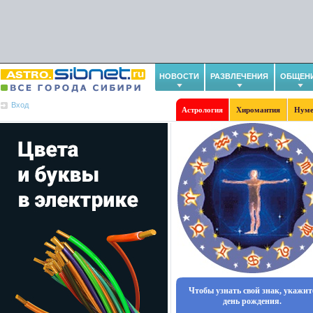
НОВОСТИ
РАЗВЛЕЧЕНИЯ
ОБЩЕН
Вход
Астрология
Хиромантия
Нуме
Чтобы узнать свой знак, укажит
день рождения.